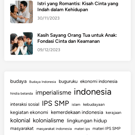
Istri yang Romantis: Kisah Cinta yang
Indah dalam Kehidupan
30/11/2023
Kasih Sayang Orang Tua untuk Anak:
Fondasi Cinta dan Keamanan
09/12/2023
budaya
buguruku
ekonomi indonesia
Budaya Indonesia
indonesia
imperialisme
hindia belanda
IPS SMP
interaksi sosial
islam
kebudayaan
kemerdekaan indonesia
kegiatan ekonomi
kerajaan
kolonial
kolonialisme
lingkungan hidup
masyarakat
materi IPS SMP
masyarakat indonesia
materi ips