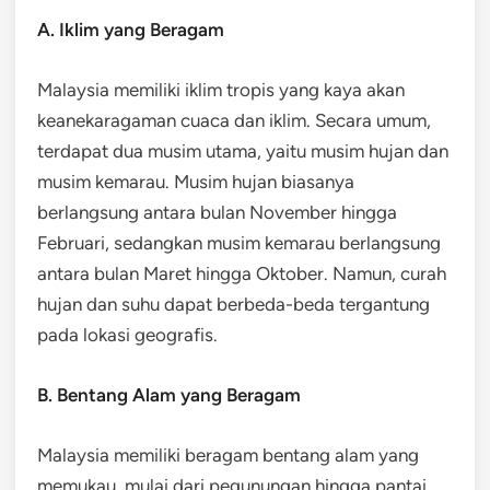
A. Iklim yang Beragam
Malaysia memiliki iklim tropis yang kaya akan
keanekaragaman cuaca dan iklim. Secara umum,
terdapat dua musim utama, yaitu musim hujan dan
musim kemarau. Musim hujan biasanya
berlangsung antara bulan November hingga
Februari, sedangkan musim kemarau berlangsung
antara bulan Maret hingga Oktober. Namun, curah
hujan dan suhu dapat berbeda-beda tergantung
pada lokasi geografis.
B. Bentang Alam yang Beragam
Malaysia memiliki beragam bentang alam yang
memukau, mulai dari pegunungan hingga pantai