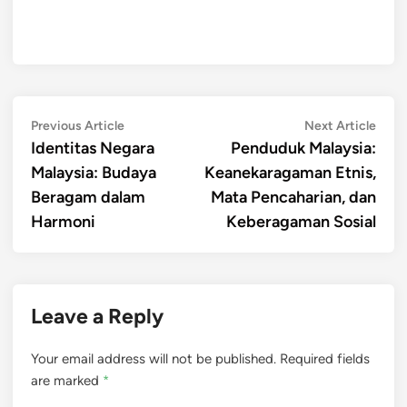
Post
Previous
Next
Previous Article
Next Article
article:
artic
Identitas Negara
Penduduk Malaysia:
navigation
Malaysia: Budaya
Keanekaragaman Etnis,
Beragam dalam
Mata Pencaharian, dan
Harmoni
Keberagaman Sosial
Leave a Reply
Your email address will not be published.
Required fields
are marked
*