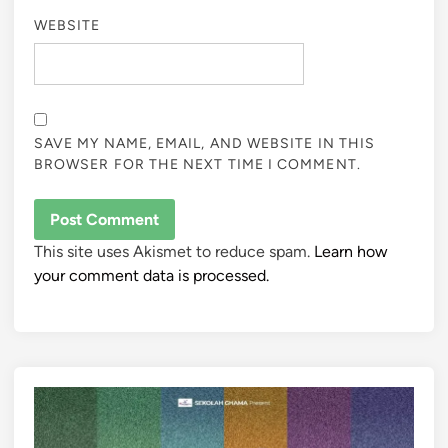
WEBSITE
SAVE MY NAME, EMAIL, AND WEBSITE IN THIS
BROWSER FOR THE NEXT TIME I COMMENT.
This site uses Akismet to reduce spam.
Learn how
your comment data is processed.