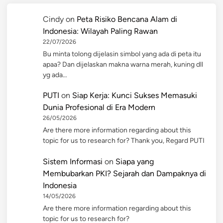
Cindy
on
Peta Risiko Bencana Alam di
Indonesia: Wilayah Paling Rawan
22/07/2026
Bu minta tolong dijelasin simbol yang ada di peta itu
apaa? Dan dijelaskan makna warna merah, kuning dll
yg ada…
PUTI
on
Siap Kerja: Kunci Sukses Memasuki
Dunia Profesional di Era Modern
26/05/2026
Are there more information regarding about this
topic for us to research for? Thank you, Regard PUTI
Sistem Informasi
on
Siapa yang
Membubarkan PKI? Sejarah dan Dampaknya di
Indonesia
14/05/2026
Are there more information regarding about this
topic for us to research for?