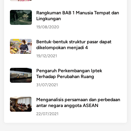
Rangkuman BAB 1 Manusia Tempat dan
Lingkungan
19/08/2020
Bentuk-bentuk struktur pasar dapat
dikelompokan menjadi 4
19/12/2021
Pengaruh Perkembangan Iptek
Terhadap Perubahan Ruang
31/07/2021
Menganalisis persamaan dan perbedaan
antar negara anggota ASEAN
22/07/2021