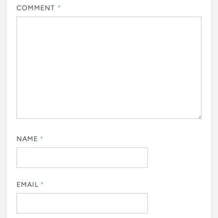
COMMENT
*
NAME
*
EMAIL
*