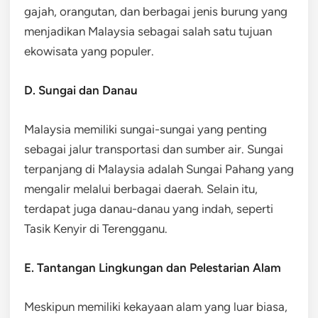
gajah, orangutan, dan berbagai jenis burung yang
menjadikan Malaysia sebagai salah satu tujuan
ekowisata yang populer.
D. Sungai dan Danau
Malaysia memiliki sungai-sungai yang penting
sebagai jalur transportasi dan sumber air. Sungai
terpanjang di Malaysia adalah Sungai Pahang yang
mengalir melalui berbagai daerah. Selain itu,
terdapat juga danau-danau yang indah, seperti
Tasik Kenyir di Terengganu.
E. Tantangan Lingkungan dan Pelestarian Alam
Meskipun memiliki kekayaan alam yang luar biasa,