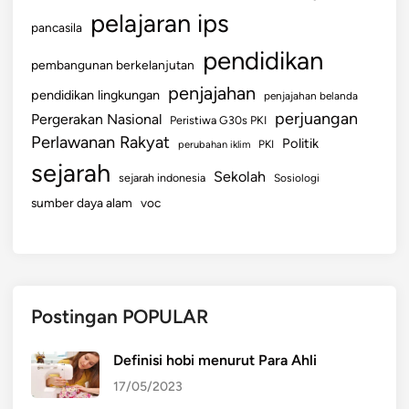
pelajaran ips
pancasila
pendidikan
pembangunan berkelanjutan
penjajahan
pendidikan lingkungan
penjajahan belanda
perjuangan
Pergerakan Nasional
Peristiwa G30s PKI
Perlawanan Rakyat
Politik
perubahan iklim
PKI
sejarah
Sekolah
sejarah indonesia
Sosiologi
sumber daya alam
voc
Postingan POPULAR
Definisi hobi menurut Para Ahli
17/05/2023