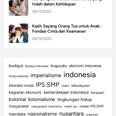
Indah dalam Kehidupan
30/11/2023
Kasih Sayang Orang Tua untuk Anak:
Fondasi Cinta dan Keamanan
09/12/2023
budaya
buguruku
ekonomi indonesia
Budaya Indonesia
indonesia
imperialisme
hindia belanda
IPS SMP
interaksi sosial
islam
kebudayaan
kemerdekaan indonesia
kegiatan ekonomi
kerajaan
kolonial
kolonialisme
lingkungan hidup
masyarakat
materi IPS SMP
masyarakat indonesia
materi ips
nusantara
nasionalisme
merdeka
organisasi