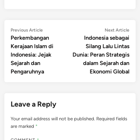
Post
Previous
Next
Previous Article
Next Article
article:
artic
Perkembangan
Indonesia sebagai
navigation
Kerajaan Islam di
Silang Lalu Lintas
Indonesia: Jejak
Dunia: Peran Strategis
Sejarah dan
dalam Sejarah dan
Pengaruhnya
Ekonomi Global
Leave a Reply
Your email address will not be published.
Required fields
are marked
*