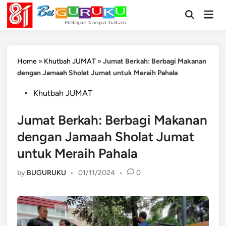
Skip
Mai
to
Open
Men
Search
content
Home
»
Khutbah JUMAT
»
Jumat Berkah: Berbagi Makanan
dengan Jamaah Sholat Jumat untuk Meraih Pahala
Posted
Khutbah JUMAT
in
Jumat Berkah: Berbagi Makanan
dengan Jamaah Sholat Jumat
untuk Meraih Pahala
by
BUGURUKU
•
01/11/2024
•
0