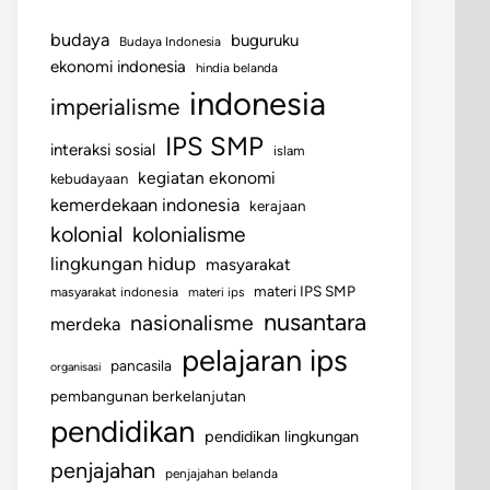
budaya
buguruku
Budaya Indonesia
ekonomi indonesia
hindia belanda
indonesia
imperialisme
IPS SMP
interaksi sosial
islam
kegiatan ekonomi
kebudayaan
kemerdekaan indonesia
kerajaan
kolonial
kolonialisme
lingkungan hidup
masyarakat
materi IPS SMP
masyarakat indonesia
materi ips
nusantara
nasionalisme
merdeka
pelajaran ips
pancasila
organisasi
pembangunan berkelanjutan
pendidikan
pendidikan lingkungan
penjajahan
penjajahan belanda