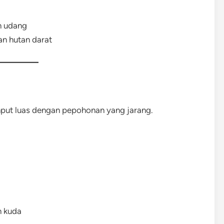
n udang
an hutan darat
mput luas dengan pepohonan yang jarang.
n kuda