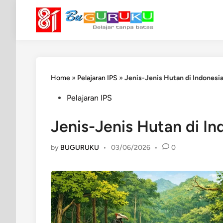
Skip
to
content
Home
»
Pelajaran IPS
»
Jenis-Jenis Hutan di Indonesi
Posted
Pelajaran IPS
in
Jenis-Jenis Hutan di I
by
BUGURUKU
•
03/06/2026
•
0