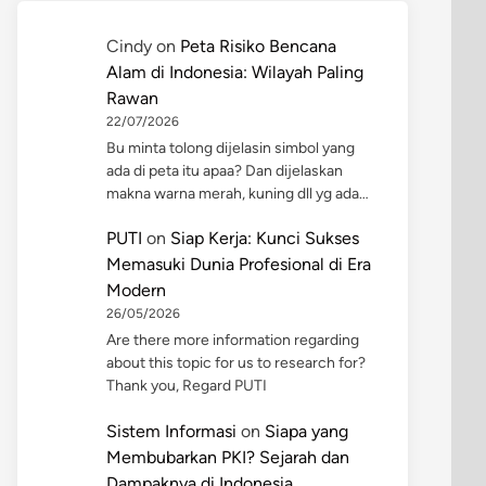
Cindy
on
Peta Risiko Bencana
Alam di Indonesia: Wilayah Paling
Rawan
22/07/2026
Bu minta tolong dijelasin simbol yang
ada di peta itu apaa? Dan dijelaskan
makna warna merah, kuning dll yg ada…
PUTI
on
Siap Kerja: Kunci Sukses
Memasuki Dunia Profesional di Era
Modern
26/05/2026
Are there more information regarding
about this topic for us to research for?
Thank you, Regard PUTI
Sistem Informasi
on
Siapa yang
Membubarkan PKI? Sejarah dan
Dampaknya di Indonesia