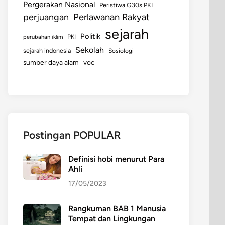
Pergerakan Nasional
Peristiwa G30s PKI
perjuangan
Perlawanan Rakyat
sejarah
Politik
perubahan iklim
PKI
Sekolah
sejarah indonesia
Sosiologi
sumber daya alam
voc
Postingan POPULAR
Definisi hobi menurut Para
Ahli
17/05/2023
Rangkuman BAB 1 Manusia
Tempat dan Lingkungan