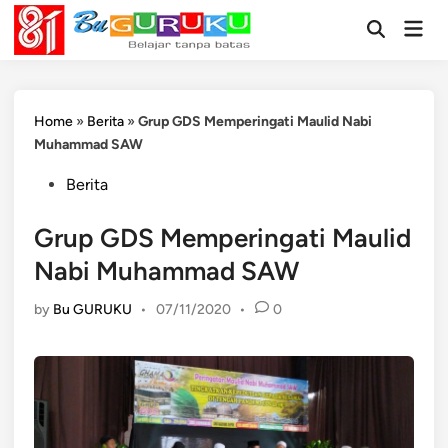
Skip
Mai
to
Open
Men
Search
content
Home
»
Berita
»
Grup GDS Memperingati Maulid Nabi
Muhammad SAW
Posted
Berita
in
Grup GDS Memperingati Maulid
Nabi Muhammad SAW
by
Bu GURUKU
•
07/11/2020
•
0