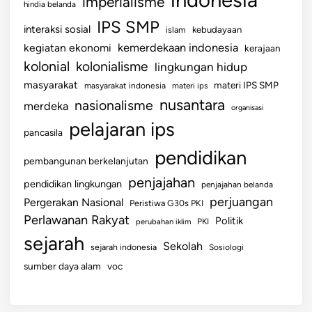
imperialisme
hindia belanda
IPS SMP
interaksi sosial
islam
kebudayaan
kemerdekaan indonesia
kegiatan ekonomi
kerajaan
kolonial
kolonialisme
lingkungan hidup
masyarakat
materi IPS SMP
masyarakat indonesia
materi ips
nusantara
nasionalisme
merdeka
organisasi
pelajaran ips
pancasila
pendidikan
pembangunan berkelanjutan
penjajahan
pendidikan lingkungan
penjajahan belanda
perjuangan
Pergerakan Nasional
Peristiwa G30s PKI
Perlawanan Rakyat
Politik
perubahan iklim
PKI
sejarah
Sekolah
sejarah indonesia
Sosiologi
sumber daya alam
voc