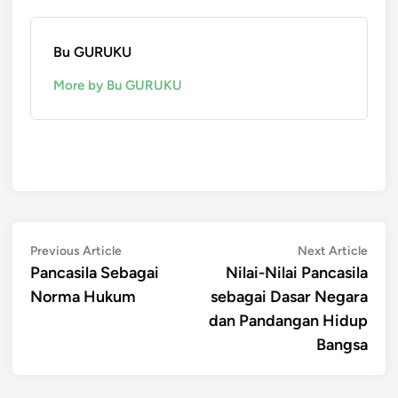
Bu GURUKU
More by Bu GURUKU
Post
Previous
Next
Previous Article
Next Article
article:
artic
Pancasila Sebagai
Nilai-Nilai Pancasila
navigation
Norma Hukum
sebagai Dasar Negara
dan Pandangan Hidup
Bangsa