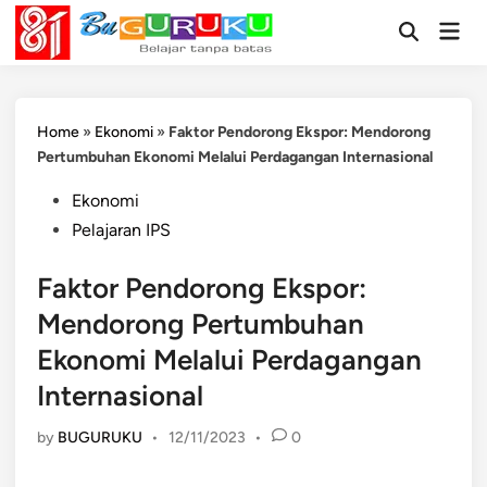
Skip
Mai
to
Open
Men
Search
content
Home
»
Ekonomi
»
Faktor Pendorong Ekspor: Mendorong
Pertumbuhan Ekonomi Melalui Perdagangan Internasional
Posted
Ekonomi
in
Pelajaran IPS
Faktor Pendorong Ekspor:
Mendorong Pertumbuhan
Ekonomi Melalui Perdagangan
Internasional
by
BUGURUKU
•
12/11/2023
•
0