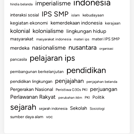
indonesia
imperialisme
hindia belanda
IPS SMP
interaksi sosial
islam
kebudayaan
kemerdekaan indonesia
kegiatan ekonomi
kerajaan
kolonial
kolonialisme
lingkungan hidup
masyarakat
materi IPS SMP
masyarakat indonesia
materi ips
nusantara
nasionalisme
merdeka
organisasi
pelajaran ips
pancasila
pendidikan
pembangunan berkelanjutan
penjajahan
pendidikan lingkungan
penjajahan belanda
perjuangan
Pergerakan Nasional
Peristiwa G30s PKI
Perlawanan Rakyat
Politik
perubahan iklim
PKI
sejarah
Sekolah
sejarah indonesia
Sosiologi
sumber daya alam
voc