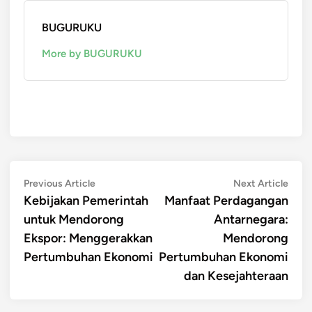
BUGURUKU
More by BUGURUKU
Post
Previous
Next
Previous Article
Next Article
article:
artic
Kebijakan Pemerintah
Manfaat Perdagangan
navigation
untuk Mendorong
Antarnegara:
Ekspor: Menggerakkan
Mendorong
Pertumbuhan Ekonomi
Pertumbuhan Ekonomi
dan Kesejahteraan