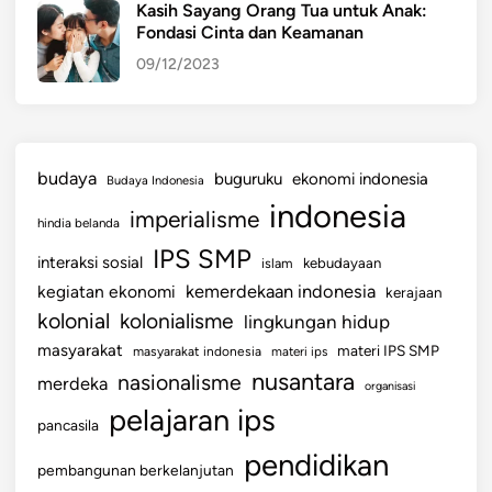
Kasih Sayang Orang Tua untuk Anak:
Fondasi Cinta dan Keamanan
09/12/2023
budaya
buguruku
ekonomi indonesia
Budaya Indonesia
indonesia
imperialisme
hindia belanda
IPS SMP
interaksi sosial
islam
kebudayaan
kemerdekaan indonesia
kegiatan ekonomi
kerajaan
kolonial
kolonialisme
lingkungan hidup
masyarakat
materi IPS SMP
masyarakat indonesia
materi ips
nusantara
nasionalisme
merdeka
organisasi
pelajaran ips
pancasila
pendidikan
pembangunan berkelanjutan