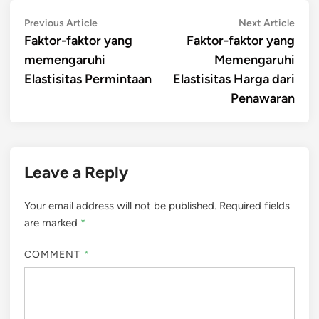
Post
Previous
Next
Previous Article
Next Article
article:
artic
Faktor-faktor yang
Faktor-faktor yang
navigation
memengaruhi
Memengaruhi
Elastisitas Permintaan
Elastisitas Harga dari
Penawaran
Leave a Reply
Your email address will not be published.
Required fields
are marked
*
COMMENT
*