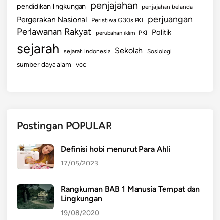
penjajahan
pendidikan lingkungan
penjajahan belanda
perjuangan
Pergerakan Nasional
Peristiwa G30s PKI
Perlawanan Rakyat
Politik
perubahan iklim
PKI
sejarah
Sekolah
sejarah indonesia
Sosiologi
sumber daya alam
voc
Postingan POPULAR
Definisi hobi menurut Para Ahli
17/05/2023
Rangkuman BAB 1 Manusia Tempat dan
Lingkungan
19/08/2020