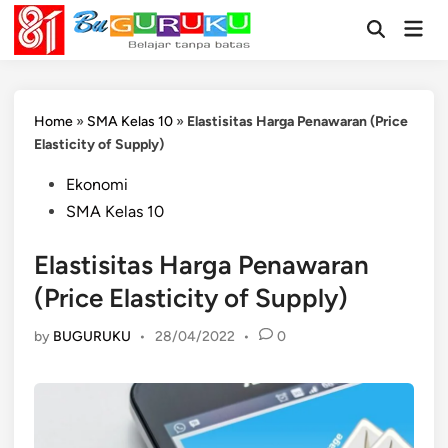
Skip
Mai
to
Open
Men
Search
content
Home
»
SMA Kelas 10
»
Elastisitas Harga Penawaran (Price
Elasticity of Supply)
Posted
Ekonomi
in
SMA Kelas 10
Elastisitas Harga Penawaran
(Price Elasticity of Supply)
by
BUGURUKU
•
28/04/2022
•
0