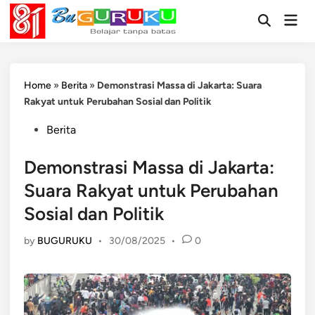
Skip
Mai
to
Open
Men
Search
content
Home
»
Berita
»
Demonstrasi Massa di Jakarta: Suara
Rakyat untuk Perubahan Sosial dan Politik
Posted
Berita
in
Demonstrasi Massa di Jakarta:
Suara Rakyat untuk Perubahan
Sosial dan Politik
by
BUGURUKU
•
30/08/2025
•
0