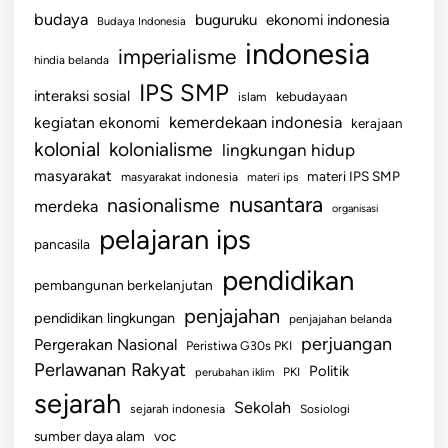
budaya
buguruku
ekonomi indonesia
Budaya Indonesia
indonesia
imperialisme
hindia belanda
IPS SMP
interaksi sosial
islam
kebudayaan
kemerdekaan indonesia
kegiatan ekonomi
kerajaan
kolonial
kolonialisme
lingkungan hidup
masyarakat
materi IPS SMP
masyarakat indonesia
materi ips
nusantara
nasionalisme
merdeka
organisasi
pelajaran ips
pancasila
pendidikan
pembangunan berkelanjutan
penjajahan
pendidikan lingkungan
penjajahan belanda
perjuangan
Pergerakan Nasional
Peristiwa G30s PKI
Perlawanan Rakyat
Politik
perubahan iklim
PKI
sejarah
Sekolah
sejarah indonesia
Sosiologi
sumber daya alam
voc