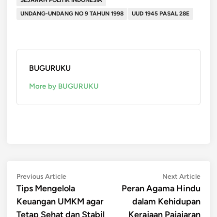
UNDANG-UNDANG NO 9 TAHUN 1998
UUD 1945 PASAL 28E
BUGURUKU
More by BUGURUKU
Post
Previous
Next
Previous Article
Next Article
article:
artic
Tips Mengelola
Peran Agama Hindu
navigation
Keuangan UMKM agar
dalam Kehidupan
Tetap Sehat dan Stabil
Kerajaan Pajajaran