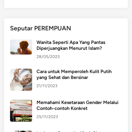
u
a
r
a
Seputar PEREMPUAN
R
a
Wanita Seperti Apa Yang Pantas
k
Diperjuangkan Menurut Islam?
y
28/05/2023
a
t
Cara untuk Memperoleh Kulit Putih
u
yang Sehat dan Bersinar
n
t
21/11/2023
u
k
Memahami Kesetaraan Gender Melalui
P
Contoh-contoh Konkret
e
25/11/2023
r
u