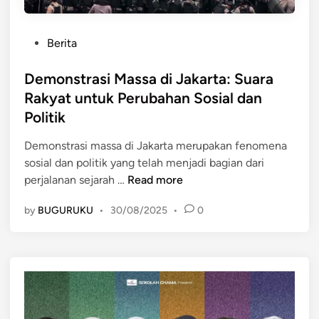
P
Berita
o
s
Demonstrasi Massa di Jakarta: Suara
t
Rakyat untuk Perubahan Sosial dan
e
Politik
d
i
Demonstrasi massa di Jakarta merupakan fenomena
n
sosial dan politik yang telah menjadi bagian dari
D
perjalanan sejarah …
Read more
e
by
BUGURUKU
•
30/08/2025
•
0
m
o
n
s
t
r
a