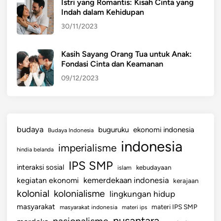
Istri yang Romantis: Kisah Cinta yang
b
Indah dalam Kehidupan
a
30/11/2023
h
a
n
Kasih Sayang Orang Tua untuk Anak:
Fondasi Cinta dan Keamanan
S
o
09/12/2023
s
i
a
l
budaya
buguruku
ekonomi indonesia
Budaya Indonesia
d
indonesia
imperialisme
a
hindia belanda
n
IPS SMP
interaksi sosial
islam
kebudayaan
P
kemerdekaan indonesia
kegiatan ekonomi
kerajaan
o
kolonial
kolonialisme
lingkungan hidup
l
i
masyarakat
materi IPS SMP
masyarakat indonesia
materi ips
t
nusantara