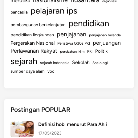
nasionalisme
merdeka
organisasi
i
pelajaran ips
pancasila
k
pendidikan
pembangunan berkelanjutan
penjajahan
pendidikan lingkungan
penjajahan belanda
perjuangan
Pergerakan Nasional
Peristiwa G30s PKI
Perlawanan Rakyat
Politik
perubahan iklim
PKI
sejarah
Sekolah
sejarah indonesia
Sosiologi
sumber daya alam
voc
Postingan POPULAR
Definisi hobi menurut Para Ahli
17/05/2023