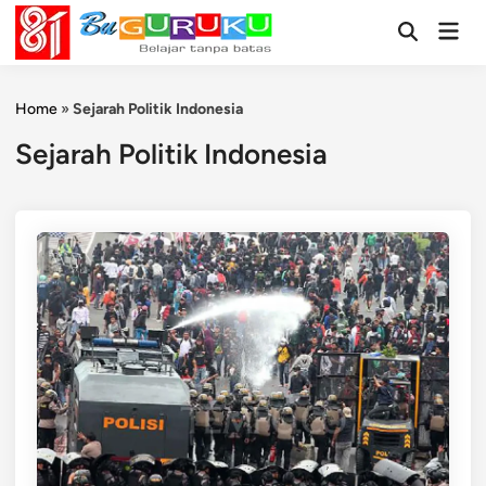
Skip
Mai
to
Open
Men
Search
content
Home
»
Sejarah Politik Indonesia
Sejarah Politik Indonesia