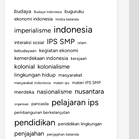
budaya
buguruku
Budaya Indonesia
ekonomi indonesia
hindia belanda
indonesia
imperialisme
IPS SMP
interaksi sosial
islam
kegiatan ekonomi
kebudayaan
kemerdekaan indonesia
kerajaan
kolonial
kolonialisme
lingkungan hidup
masyarakat
materi IPS SMP
masyarakat indonesia
materi ips
nusantara
nasionalisme
merdeka
pelajaran ips
pancasila
organisasi
pembangunan berkelanjutan
pendidikan
pendidikan lingkungan
penjajahan
penjajahan belanda