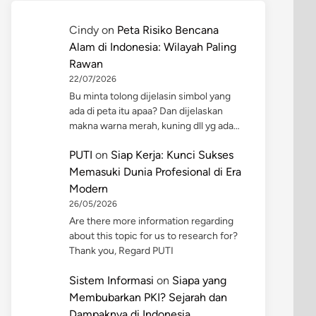
Cindy
on
Peta Risiko Bencana
Alam di Indonesia: Wilayah Paling
Rawan
22/07/2026
Bu minta tolong dijelasin simbol yang
ada di peta itu apaa? Dan dijelaskan
makna warna merah, kuning dll yg ada…
PUTI
on
Siap Kerja: Kunci Sukses
Memasuki Dunia Profesional di Era
Modern
26/05/2026
Are there more information regarding
about this topic for us to research for?
Thank you, Regard PUTI
Sistem Informasi
on
Siapa yang
Membubarkan PKI? Sejarah dan
Dampaknya di Indonesia