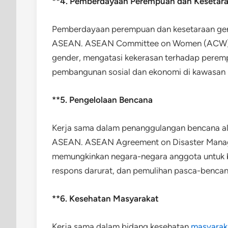
**4. Pemberdayaan Perempuan dan Kesetar
Pemberdayaan perempuan dan kesetaraan gende
ASEAN. ASEAN Committee on Women (ACW) t
gender, mengatasi kekerasan terhadap pere
pembangunan sosial dan ekonomi di kawasan i
**5. Pengelolaan Bencana
Kerja sama dalam penanggulangan bencana ala
ASEAN. ASEAN Agreement on Disaster Man
memungkinkan negara-negara anggota untuk be
respons darurat, dan pemulihan pasca-bencan
**6. Kesehatan Masyarakat
Kerja sama dalam bidang kesehatan
masyarak