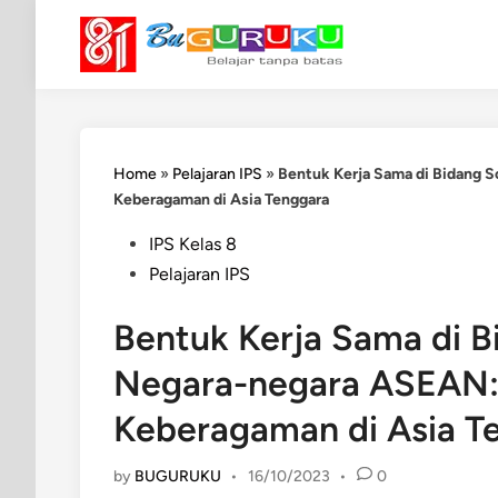
Skip
to
content
Home
»
Pelajaran IPS
»
Bentuk Kerja Sama di Bidang 
Keberagaman di Asia Tenggara
Posted
IPS Kelas 8
in
Pelajaran IPS
Bentuk Kerja Sama di B
Negara-negara ASEAN
Keberagaman di Asia T
by
BUGURUKU
•
16/10/2023
•
0