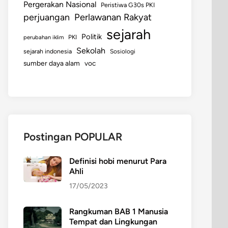
Pergerakan Nasional
Peristiwa G30s PKI
perjuangan
Perlawanan Rakyat
sejarah
Politik
perubahan iklim
PKI
Sekolah
sejarah indonesia
Sosiologi
sumber daya alam
voc
Postingan POPULAR
Definisi hobi menurut Para
Ahli
17/05/2023
Rangkuman BAB 1 Manusia
Tempat dan Lingkungan