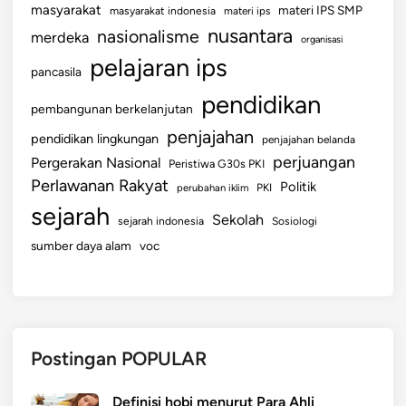
masyarakat
materi IPS SMP
masyarakat indonesia
materi ips
nusantara
nasionalisme
merdeka
organisasi
pelajaran ips
pancasila
pendidikan
pembangunan berkelanjutan
penjajahan
pendidikan lingkungan
penjajahan belanda
perjuangan
Pergerakan Nasional
Peristiwa G30s PKI
Perlawanan Rakyat
Politik
perubahan iklim
PKI
sejarah
Sekolah
sejarah indonesia
Sosiologi
sumber daya alam
voc
Postingan POPULAR
Definisi hobi menurut Para Ahli