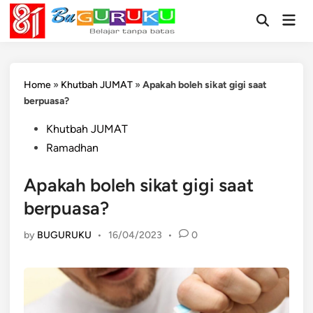
Skip
Mai
to
Open
Men
Search
content
Home
»
Khutbah JUMAT
»
Apakah boleh sikat gigi saat
berpuasa?
Posted
Khutbah JUMAT
in
Ramadhan
Apakah boleh sikat gigi saat
berpuasa?
by
BUGURUKU
•
16/04/2023
•
0