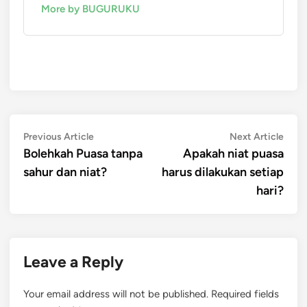
More by BUGURUKU
Post
Previous
Next
Previous Article
Next Article
article:
artic
Bolehkah Puasa tanpa
Apakah niat puasa
navigation
sahur dan niat?
harus dilakukan setiap
hari?
Leave a Reply
Your email address will not be published.
Required fields