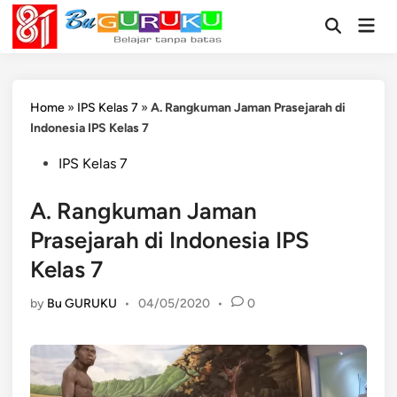
Skip
Mai
to
Open
Men
Search
content
Home
»
IPS Kelas 7
»
A. Rangkuman Jaman Prasejarah di
Indonesia IPS Kelas 7
Posted
IPS Kelas 7
in
A. Rangkuman Jaman
Prasejarah di Indonesia IPS
Kelas 7
by
Bu GURUKU
•
04/05/2020
•
0