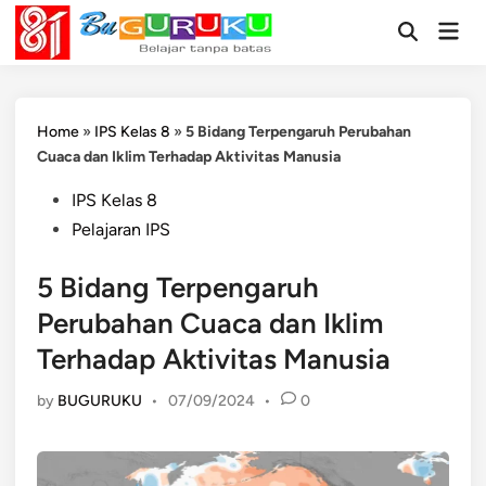
Skip
Mai
to
Open
Men
Search
content
Home
»
IPS Kelas 8
»
5 Bidang Terpengaruh Perubahan
Cuaca dan Iklim Terhadap Aktivitas Manusia
Posted
IPS Kelas 8
in
Pelajaran IPS
5 Bidang Terpengaruh
Perubahan Cuaca dan Iklim
Terhadap Aktivitas Manusia
by
BUGURUKU
•
07/09/2024
•
0