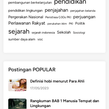
pendidikan
pembangunan berkelanjutan
penjajahan
pendidikan lingkungan
penjajahan belanda
perjuangan
Pergerakan Nasional
Peristiwa G30s PKI
Perlawanan Rakyat
Politik
perubahan iklim
PKI
sejarah
Sekolah
sejarah indonesia
Sosiologi
sumber daya alam
voc
Postingan POPULAR
Definisi hobi menurut Para Ahli
17/05/2023
Rangkuman BAB 1 Manusia Tempat dan
Lingkungan