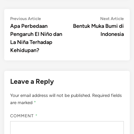
Post
Previous
Next
Previous Article
Next Article
article:
artic
Apa Perbedaan
Bentuk Muka Bumi di
navigation
Pengaruh El Niño dan
Indonesia
La Niña Terhadap
Kehidupan?
Leave a Reply
Your email address will not be published.
Required fields
are marked
*
COMMENT
*