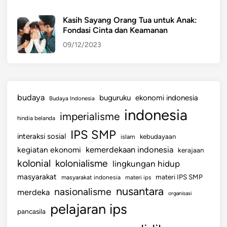
Kasih Sayang Orang Tua untuk Anak:
Fondasi Cinta dan Keamanan
09/12/2023
budaya
buguruku
ekonomi indonesia
Budaya Indonesia
indonesia
imperialisme
hindia belanda
IPS SMP
interaksi sosial
islam
kebudayaan
kemerdekaan indonesia
kegiatan ekonomi
kerajaan
kolonial
kolonialisme
lingkungan hidup
masyarakat
materi IPS SMP
masyarakat indonesia
materi ips
nusantara
nasionalisme
merdeka
organisasi
pelajaran ips
pancasila