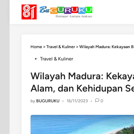
Skip
to
content
Home
»
Travel & Kuliner
»
Wilayah Madura: Kekayaan B
Posted
Travel & Kuliner
in
Wilayah Madura: Kekay
Alam, dan Kehidupan Se
by
BUGURUKU
•
16/11/2023
•
0