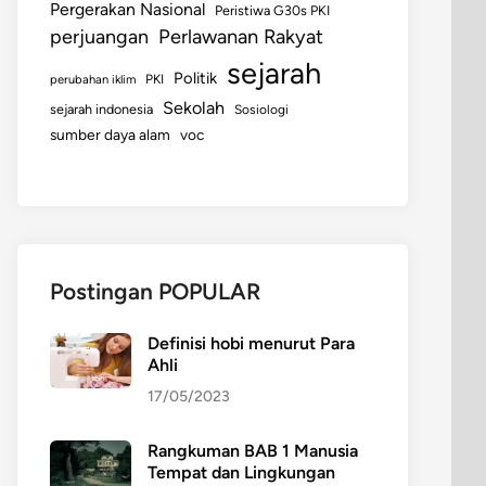
Pergerakan Nasional
Peristiwa G30s PKI
perjuangan
Perlawanan Rakyat
sejarah
Politik
perubahan iklim
PKI
Sekolah
sejarah indonesia
Sosiologi
sumber daya alam
voc
Postingan POPULAR
Definisi hobi menurut Para
Ahli
17/05/2023
Rangkuman BAB 1 Manusia
Tempat dan Lingkungan