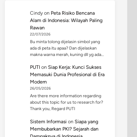
Cindy
on
Peta Risiko Bencana
Alam di Indonesia: Wilayah Paling
Rawan
22/07/2026
Bu minta tolong dijelasin simbol yang
ada di peta itu apaa? Dan dijelaskan
makna warna merah, kuning dll yg ada…
PUTI
on
Siap Kerja: Kunci Sukses
Memasuki Dunia Profesional di Era
Modern
26/05/2026
Are there more information regarding
about this topic for us to research for?
Thank you, Regard PUTI
Sistem Informasi
on
Siapa yang
Membubarkan PKI? Sejarah dan
Dampaknya di Indonesia