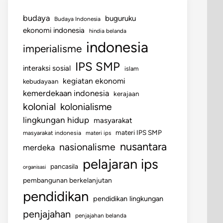
budaya
buguruku
Budaya Indonesia
ekonomi indonesia
hindia belanda
indonesia
imperialisme
IPS SMP
interaksi sosial
islam
kegiatan ekonomi
kebudayaan
kemerdekaan indonesia
kerajaan
kolonial
kolonialisme
lingkungan hidup
masyarakat
materi IPS SMP
masyarakat indonesia
materi ips
nusantara
nasionalisme
merdeka
pelajaran ips
pancasila
organisasi
pembangunan berkelanjutan
pendidikan
pendidikan lingkungan
penjajahan
penjajahan belanda