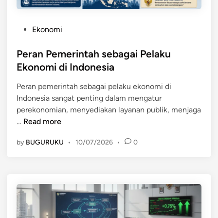
P
Ekonomi
o
s
Peran Pemerintah sebagai Pelaku
t
Ekonomi di Indonesia
e
Peran pemerintah sebagai pelaku ekonomi di
d
Indonesia sangat penting dalam mengatur
i
perekonomian, menyediakan layanan publik, menjaga
n
P
…
Read more
e
by
BUGURUKU
•
10/07/2026
•
0
r
a
n
P
e
m
e