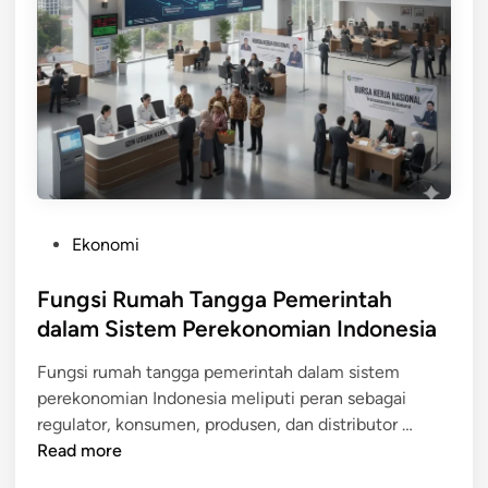
r
i
n
t
a
h
s
e
b
P
Ekonomi
a
o
g
s
Fungsi Rumah Tangga Pemerintah
a
t
dalam Sistem Perekonomian Indonesia
i
e
P
Fungsi rumah tangga pemerintah dalam sistem
d
e
perekonomian Indonesia meliputi peran sebagai
i
l
F
regulator, konsumen, produsen, dan distributor …
n
a
u
Read more
k
n