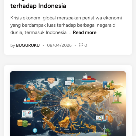
t
terhadap Indonesia
i
e
n
Krisis ekonomi global merupakan peristiwa ekonomi
d
t
yang berdampak luas terhadap berbagai negara di
i
a
P
dunia, termasuk Indonesia. …
Read more
n
h
e
d
by
BUGURUKU
•
08/04/2026
•
0
n
a
g
l
a
a
r
m
u
S
h
i
K
s
r
t
i
e
s
m
i
P
s
e
E