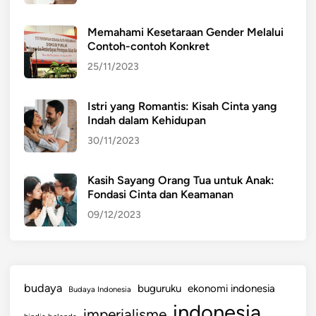
e
r
Memahami Kesetaraan Gender Melalui
a
Contoh-contoh Konkret
n
25/11/2023
K
u
Istri yang Romantis: Kisah Cinta yang
n
Indah dalam Kehidupan
c
30/11/2023
i
d
a
Kasih Sayang Orang Tua untuk Anak:
Fondasi Cinta dan Keamanan
l
a
09/12/2023
m
M
e
n
budaya
buguruku
ekonomi indonesia
Budaya Indonesia
j
indonesia
imperialisme
a