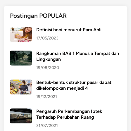
t
a
Postingan POPULAR
b
i
l
Definisi hobi menurut Para Ahli
i
17/05/2023
t
a
Rangkuman BAB 1 Manusia Tempat dan
s
Lingkungan
19/08/2020
Bentuk-bentuk struktur pasar dapat
dikelompokan menjadi 4
19/12/2021
Pengaruh Perkembangan Iptek
Terhadap Perubahan Ruang
31/07/2021