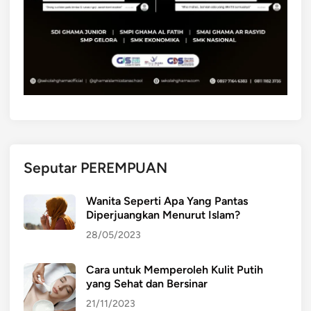
d
a
l
a
m
P
e
r
e
k
Seputar PEREMPUAN
o
n
Wanita Seperti Apa Yang Pantas
o
Diperjuangkan Menurut Islam?
m
28/05/2023
i
a
Cara untuk Memperoleh Kulit Putih
n
yang Sehat dan Bersinar
:
P
21/11/2023