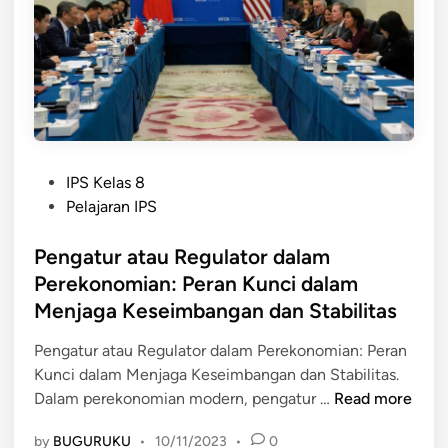
a
n
p
e
I
s
n
i
d
a
o
d
n
a
e
P
l
IPS Kelas 8
s
o
a
Pelajaran IPS
i
s
m
a
t
Pengatur atau Regulator dalam
K
e
e
Perekonomian: Peran Kunci dalam
d
r
Menjaga Keseimbangan dan Stabilitas
i
j
n
a
Pengatur atau Regulator dalam Perekonomian: Peran
S
Kunci dalam Menjaga Keseimbangan dan Stabilitas.
P
a
Dalam perekonomian modern, pengatur …
Read more
e
m
by
BUGURUKU
•
10/11/2023
•
0
n
a