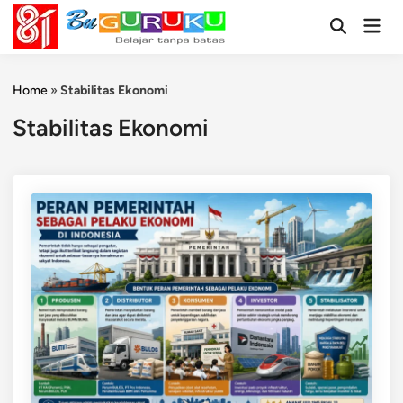
Skip
Mai
to
Open
Men
Search
content
Home
»
Stabilitas Ekonomi
Stabilitas Ekonomi