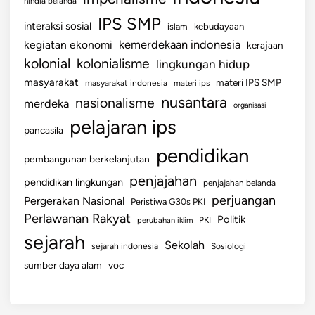
hindia belanda
g
IPS SMP
interaksi sosial
islam
kebudayaan
a
kemerdekaan indonesia
kegiatan ekonomi
kerajaan
K
kolonial
kolonialisme
lingkungan hidup
e
s
masyarakat
materi IPS SMP
masyarakat indonesia
materi ips
e
nusantara
nasionalisme
merdeka
organisasi
i
pelajaran ips
pancasila
m
b
pendidikan
pembangunan berkelanjutan
a
penjajahan
pendidikan lingkungan
n
penjajahan belanda
perjuangan
g
Pergerakan Nasional
Peristiwa G30s PKI
a
Perlawanan Rakyat
Politik
perubahan iklim
PKI
n
sejarah
Sekolah
sejarah indonesia
Sosiologi
d
sumber daya alam
voc
a
n
S