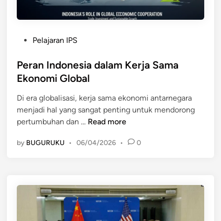
r
k
e
o
k
n
o
P
Pelajaran IPS
o
n
o
m
o
s
Peran Indonesia dalam Kerja Sama
i
m
t
Ekonomi Global
G
i
e
l
a
Di era globalisasi, kerja sama ekonomi antarnegara
d
o
n
menjadi hal yang sangat penting untuk mendorong
i
b
I
P
pertumbuhan dan …
Read more
n
a
n
e
l
by
BUGURUKU
•
06/04/2026
•
0
d
r
t
o
a
e
n
n
r
e
I
h
s
n
a
i
d
d
a
o