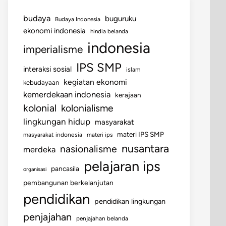
budaya
buguruku
Budaya Indonesia
ekonomi indonesia
hindia belanda
indonesia
imperialisme
IPS SMP
interaksi sosial
islam
kegiatan ekonomi
kebudayaan
kemerdekaan indonesia
kerajaan
kolonial
kolonialisme
lingkungan hidup
masyarakat
materi IPS SMP
masyarakat indonesia
materi ips
nusantara
nasionalisme
merdeka
pelajaran ips
pancasila
organisasi
pembangunan berkelanjutan
pendidikan
pendidikan lingkungan
penjajahan
penjajahan belanda