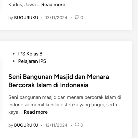
r
a
K
Kudus, Jawa …
Read more
d
a
a
d
e
o
l
k
a
by
BUGURUKU
•
13/11/2024
•
0
u
n
a
a
l
n
e
m
t
a
i
s
S
m
k
i
e
B
a
a
n
P
IPS Kelas 8
u
n
i
o
Pelajaran IPS
d
M
U
s
a
a
k
t
Seni Bangunan Masjid dan Menara
y
s
i
e
Bercorak Islam di Indonesia
a
j
r
d
I
i
:
Seni bangunan masjid dan menara bercorak Islam di
i
s
d
M
Indonesia memiliki nilai estetika yang tinggi, serta
n
l
M
e
S
kaya …
Read more
a
e
n
e
m
n
g
by
BUGURUKU
•
12/11/2024
•
0
n
:
a
u
i
M
r