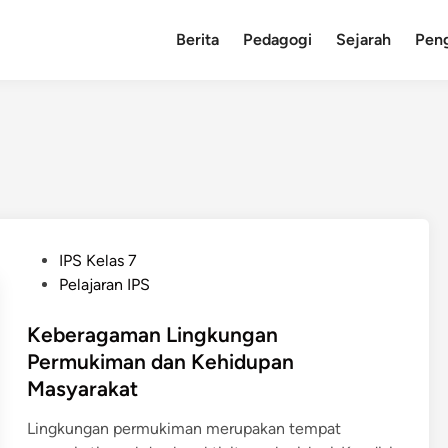
Berita
Pedagogi
Sejarah
Pen
P
IPS Kelas 7
o
Pelajaran IPS
s
t
Keberagaman Lingkungan
e
Permukiman dan Kehidupan
d
Masyarakat
i
n
Lingkungan permukiman merupakan tempat