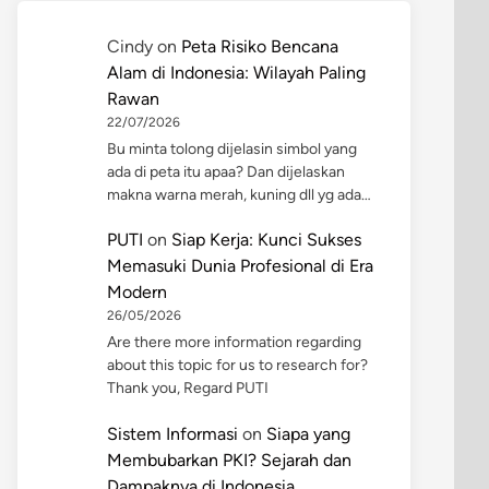
Cindy
on
Peta Risiko Bencana
Alam di Indonesia: Wilayah Paling
Rawan
22/07/2026
Bu minta tolong dijelasin simbol yang
ada di peta itu apaa? Dan dijelaskan
makna warna merah, kuning dll yg ada…
PUTI
on
Siap Kerja: Kunci Sukses
Memasuki Dunia Profesional di Era
Modern
26/05/2026
Are there more information regarding
about this topic for us to research for?
Thank you, Regard PUTI
Sistem Informasi
on
Siapa yang
Membubarkan PKI? Sejarah dan
Dampaknya di Indonesia