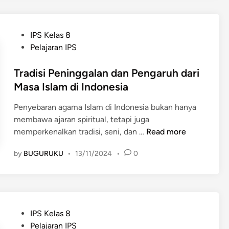
n
t
h
K
i
i
o
f
P
d
IPS Kelas 8
n
A
o
u
Pelajaran IPS
t
k
s
p
a
u
t
Tradisi Peninggalan dan Pengaruh dari
a
k
l
e
n
Masa Islam di Indonesia
S
t
d
M
o
u
Penyebaran agama Islam di Indonesia bukan hanya
i
a
s
r
membawa ajaran spiritual, tetapi juga
n
s
i
a
T
memperkenalkan tradisi, seni, dan …
Read more
y
a
s
r
a
l
i
by
BUGURUKU
•
13/11/2024
•
0
a
r
s
t
d
a
e
e
i
k
b
r
s
a
a
h
i
t
g
P
IPS Kelas 8
a
P
a
o
Pelajaran IPS
d