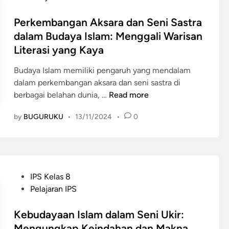
e
i
s
a
n
A
t
Perkembangan Aksara dan Seni Sastra
p
i
w
e
dalam Budaya Islam: Menggali Warisan
K
n
a
d
e
Literasi yang Kaya
g
l
i
h
g
T
n
Budaya Islam memiliki pengaruh yang mendalam
i
a
e
dalam perkembangan aksara dan seni sastra di
d
l
r
P
berbagai belahan dunia, …
Read more
u
a
j
e
p
n
a
by
BUGURUKU
•
13/11/2024
•
0
r
a
d
d
k
n
a
i
e
S
n
n
m
o
P
y
b
s
e
P
IPS Kelas 8
a
a
i
n
o
Pelajaran IPS
I
n
a
g
s
n
g
l
a
t
Kebudayaan Islam dalam Seni Ukir:
t
a
d
r
e
Mengungkap Keindahan dan Makna
e