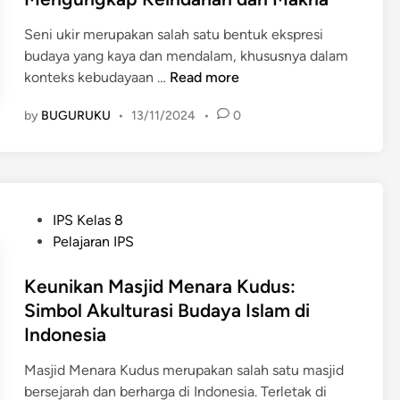
n
a
u
d
r
A
n
h
Seni ukir merupakan salah satu bentuk ekspresi
i
a
k
B
d
budaya yang kaya dan mendalam, khususnya dalam
n
k
s
u
a
K
konteks kebudayaan …
Read more
s
a
d
r
e
i
r
a
i
by
BUGURUKU
•
13/11/2024
•
0
b
S
a
y
M
u
o
d
a
a
d
s
a
M
s
a
i
n
a
a
y
a
S
s
P
IPS Kelas 8
I
a
l
e
y
o
Pelajaran IPS
s
a
d
n
a
s
l
n
i
i
r
t
Keunikan Masjid Menara Kudus:
a
I
M
S
a
e
Simbol Akulturasi Budaya Islam di
m
s
a
a
k
d
d
Indonesia
l
s
s
a
i
i
a
y
t
t
n
Masjid Menara Kudus merupakan salah satu masjid
I
m
a
r
bersejarah dan berharga di Indonesia. Terletak di
n
d