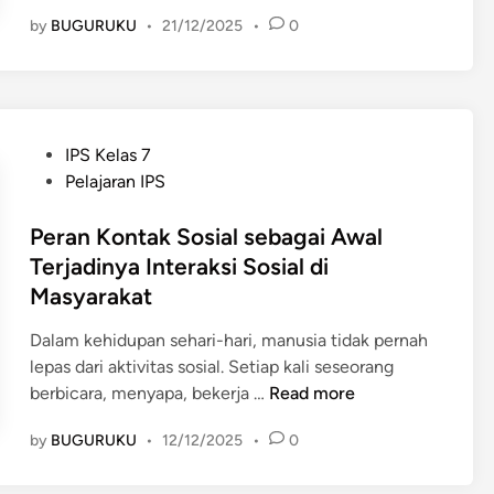
a
n
by
BUGURUKU
•
21/12/2025
•
0
m
g
p
a
a
n
k
P
P
e
P
IPS Kelas 7
o
r
o
Pelajaran IPS
s
m
s
i
u
t
Peran Kontak Sosial sebagai Awal
t
k
e
Terjadinya Interaksi Sosial di
i
i
d
Masyarakat
f
m
i
d
a
n
Dalam kehidupan sehari-hari, manusia tidak pernah
a
n
lepas dari aktivitas sosial. Setiap kali seseorang
n
d
P
berbicara, menyapa, bekerja …
Read more
N
a
e
e
n
by
BUGURUKU
•
12/12/2025
•
0
r
g
K
a
a
e