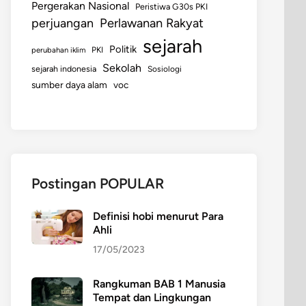
Pergerakan Nasional
Peristiwa G30s PKI
perjuangan
Perlawanan Rakyat
sejarah
Politik
perubahan iklim
PKI
Sekolah
sejarah indonesia
Sosiologi
sumber daya alam
voc
Postingan POPULAR
Definisi hobi menurut Para
Ahli
17/05/2023
Rangkuman BAB 1 Manusia
Tempat dan Lingkungan