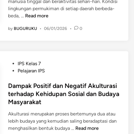
manusia tinggal dan beraktivitas sehari-hari. Kondisi
lingkungan permukiman di setiap daerah berbeda-
K
beda, …
Read more
e
by
BUGURUKU
•
06/01/2026
•
0
b
e
r
a
g
P
IPS Kelas 7
a
o
Pelajaran IPS
m
s
a
t
Dampak Positif dan Negatif Akulturasi
n
e
terhadap Kehidupan Sosial dan Budaya
L
d
Masyarakat
i
i
n
n
Akulturasi merupakan proses bertemunya dua atau
g
lebih budaya yang kemudian saling beradaptasi dan
k
D
menghasilkan bentuk budaya …
Read more
u