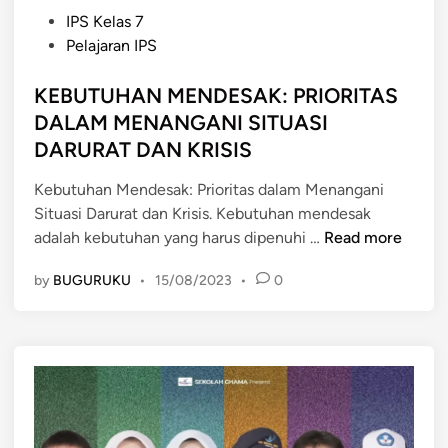
P
IPS Kelas 7
o
Pelajaran IPS
s
t
KEBUTUHAN MENDESAK: PRIORITAS
e
DALAM MENANGANI SITUASI
d
DARURAT DAN KRISIS
i
n
Kebutuhan Mendesak: Prioritas dalam Menangani
Situasi Darurat dan Krisis. Kebutuhan mendesak
K
adalah kebutuhan yang harus dipenuhi …
Read more
E
by
BUGURUKU
•
15/08/2023
•
0
B
U
T
U
H
A
N