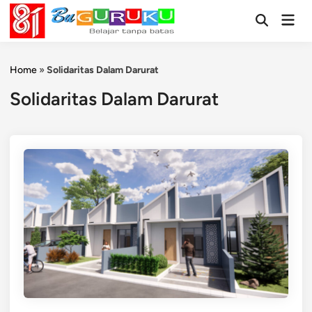
Skip
Mai
to
Open
Men
Search
content
Home
»
Solidaritas Dalam Darurat
Solidaritas Dalam Darurat