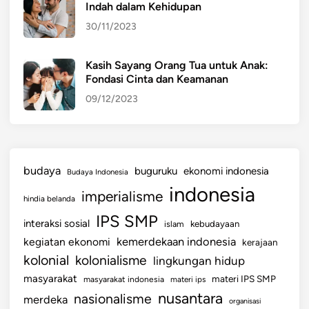
Indah dalam Kehidupan
I
30/11/2023
D
A
R
Kasih Sayang Orang Tua untuk Anak:
Fondasi Cinta dan Keamanan
U
R
09/12/2023
A
T
D
A
budaya
buguruku
ekonomi indonesia
Budaya Indonesia
N
indonesia
imperialisme
K
hindia belanda
R
IPS SMP
interaksi sosial
islam
kebudayaan
I
kemerdekaan indonesia
kegiatan ekonomi
kerajaan
S
kolonial
kolonialisme
lingkungan hidup
I
S
masyarakat
materi IPS SMP
masyarakat indonesia
materi ips
nusantara
nasionalisme
merdeka
organisasi