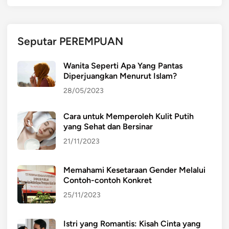
A
L
A
Seputar PEREMPUAN
M
M
Wanita Seperti Apa Yang Pantas
E
Diperjuangkan Menurut Islam?
N
28/05/2023
A
N
Cara untuk Memperoleh Kulit Putih
G
yang Sehat dan Bersinar
A
N
21/11/2023
I
S
Memahami Kesetaraan Gender Melalui
I
Contoh-contoh Konkret
T
25/11/2023
U
A
Istri yang Romantis: Kisah Cinta yang
S