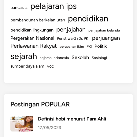
pelajaran ips
pancasila
pendidikan
pembangunan berkelanjutan
penjajahan
pendidikan lingkungan
penjajahan belanda
perjuangan
Pergerakan Nasional
Peristiwa G30s PKI
Perlawanan Rakyat
Politik
perubahan iklim
PKI
sejarah
Sekolah
sejarah indonesia
Sosiologi
sumber daya alam
voc
Postingan POPULAR
Definisi hobi menurut Para Ahli
17/05/2023