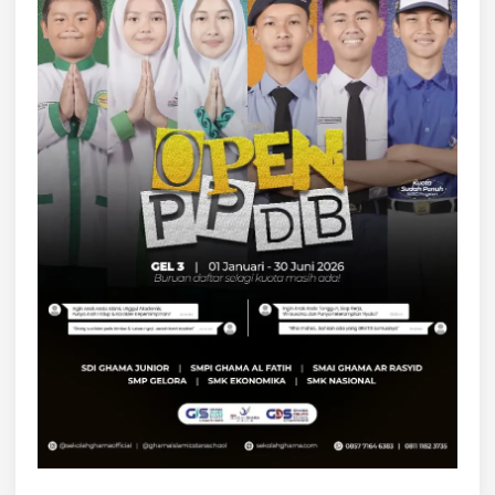
M
E
N
D
E
S
A
K
:
P
R
I
O
R
I
T
A
S
D