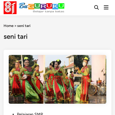
Skip
Mai
to
Open
Men
Search
content
Home
»
seni tari
seni tari
P
Pelajaran SMP