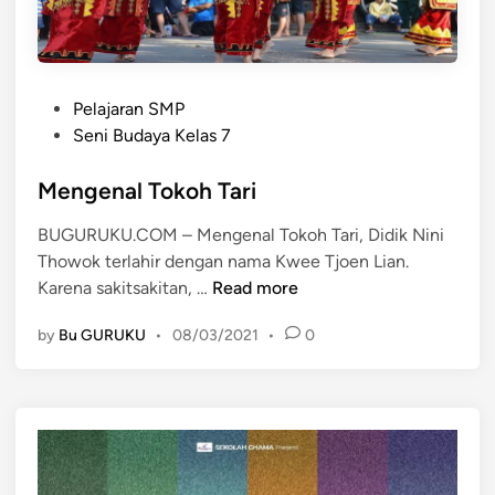
r
a
k
T
P
a
Pelajaran SMP
o
r
Seni Budaya Kelas 7
s
i
t
Mengenal Tokoh Tari
d
e
e
BUGURUKU.COM – Mengenal Tokoh Tari, Didik Nini
d
n
Thowok terlahir dengan nama Kwee Tjoen Lian.
i
g
M
Karena sakitsakitan, …
Read more
n
a
e
n
by
Bu GURUKU
•
08/03/2021
•
0
n
T
g
a
e
t
n
a
a
P
l
e