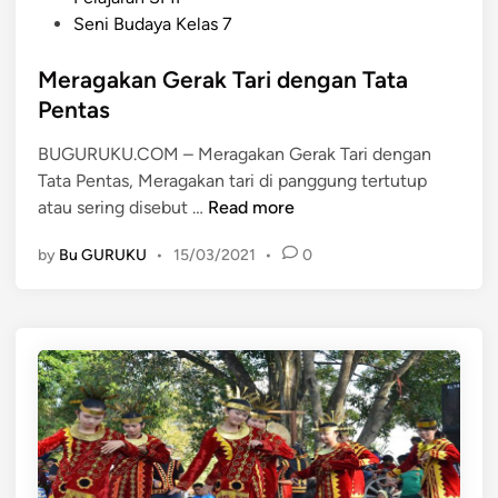
o
Seni Budaya Kelas 7
s
t
Meragakan Gerak Tari dengan Tata
e
Pentas
d
BUGURUKU.COM – Meragakan Gerak Tari dengan
i
Tata Pentas, Meragakan tari di panggung tertutup
n
M
atau sering disebut …
Read more
e
by
Bu GURUKU
•
15/03/2021
•
0
r
a
g
a
k
a
n
G
e