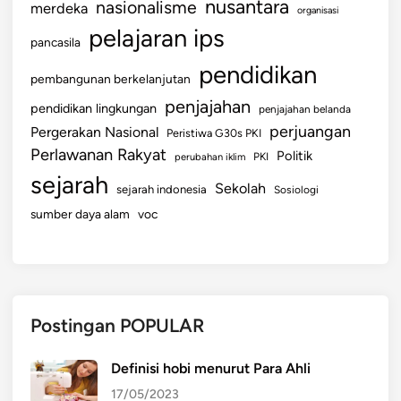
nusantara
nasionalisme
merdeka
organisasi
pelajaran ips
pancasila
pendidikan
pembangunan berkelanjutan
penjajahan
pendidikan lingkungan
penjajahan belanda
perjuangan
Pergerakan Nasional
Peristiwa G30s PKI
Perlawanan Rakyat
Politik
perubahan iklim
PKI
sejarah
Sekolah
sejarah indonesia
Sosiologi
sumber daya alam
voc
Postingan POPULAR
Definisi hobi menurut Para Ahli
17/05/2023