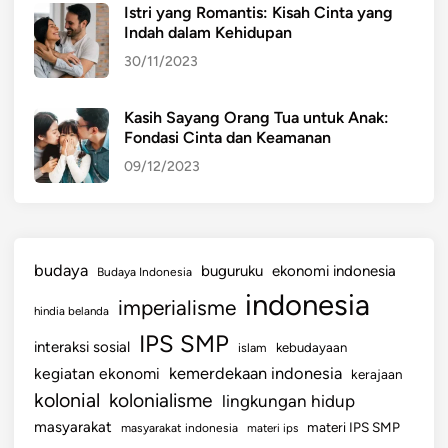
Istri yang Romantis: Kisah Cinta yang
Indah dalam Kehidupan
30/11/2023
Kasih Sayang Orang Tua untuk Anak:
Fondasi Cinta dan Keamanan
09/12/2023
budaya
buguruku
ekonomi indonesia
Budaya Indonesia
indonesia
imperialisme
hindia belanda
IPS SMP
interaksi sosial
islam
kebudayaan
kemerdekaan indonesia
kegiatan ekonomi
kerajaan
kolonial
kolonialisme
lingkungan hidup
masyarakat
materi IPS SMP
masyarakat indonesia
materi ips