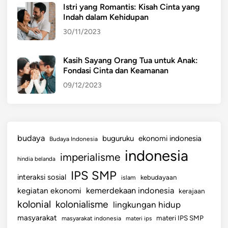
Istri yang Romantis: Kisah Cinta yang
K
Indah dalam Kehidupan
e
30/11/2023
u
a
n
Kasih Sayang Orang Tua untuk Anak:
Fondasi Cinta dan Keamanan
g
a
09/12/2023
n
G
l
o
budaya
buguruku
ekonomi indonesia
Budaya Indonesia
b
indonesia
imperialisme
a
hindia belanda
l
IPS SMP
interaksi sosial
islam
kebudayaan
kemerdekaan indonesia
kegiatan ekonomi
kerajaan
kolonial
kolonialisme
lingkungan hidup
masyarakat
materi IPS SMP
masyarakat indonesia
materi ips