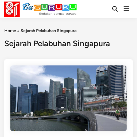
Skip
Mai
to
Open
Men
Search
content
Home
»
Sejarah Pelabuhan Singapura
Sejarah Pelabuhan Singapura