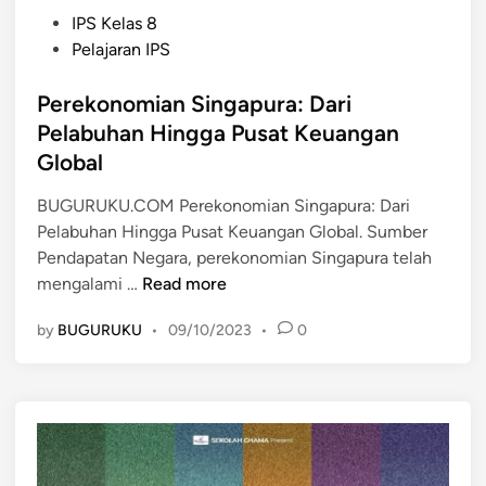
P
IPS Kelas 8
o
Pelajaran IPS
s
t
Perekonomian Singapura: Dari
e
Pelabuhan Hingga Pusat Keuangan
d
Global
i
n
BUGURUKU.COM Perekonomian Singapura: Dari
Pelabuhan Hingga Pusat Keuangan Global. Sumber
Pendapatan Negara, perekonomian Singapura telah
P
mengalami …
Read more
e
by
BUGURUKU
•
09/10/2023
•
0
r
e
k
o
n
o