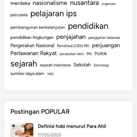
nusantara
nasionalisme
merdeka
organisasi
pelajaran ips
pancasila
pendidikan
pembangunan berkelanjutan
penjajahan
pendidikan lingkungan
penjajahan belanda
perjuangan
Pergerakan Nasional
Peristiwa G30s PKI
Perlawanan Rakyat
Politik
perubahan iklim
PKI
sejarah
Sekolah
sejarah indonesia
Sosiologi
sumber daya alam
voc
Postingan POPULAR
Definisi hobi menurut Para Ahli
17/05/2023