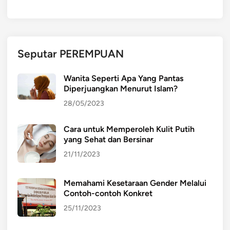
e
l
a
b
Seputar PEREMPUAN
u
h
Wanita Seperti Apa Yang Pantas
a
Diperjuangkan Menurut Islam?
n
28/05/2023
H
i
Cara untuk Memperoleh Kulit Putih
n
yang Sehat dan Bersinar
g
g
21/11/2023
a
P
Memahami Kesetaraan Gender Melalui
u
Contoh-contoh Konkret
s
25/11/2023
a
t