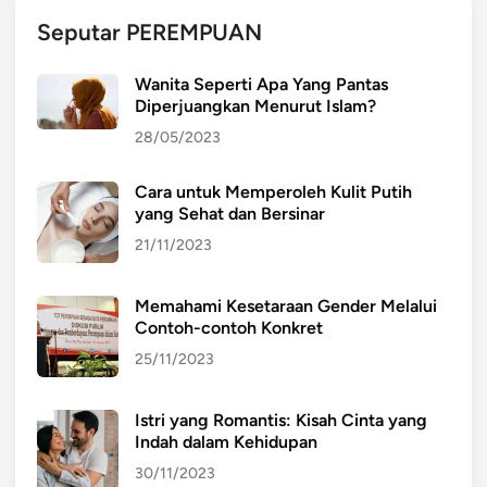
k
Seputar PEREMPUAN
a
n
Wanita Seperti Apa Yang Pantas
S
Diperjuangkan Menurut Islam?
e
28/05/2023
m
b
Cara untuk Memperoleh Kulit Putih
a
yang Sehat dan Bersinar
k
o
21/11/2023
d
a
Memahami Kesetaraan Gender Melalui
n
Contoh-contoh Konkret
M
25/11/2023
a
s
Istri yang Romantis: Kisah Cinta yang
k
Indah dalam Kehidupan
e
30/11/2023
r