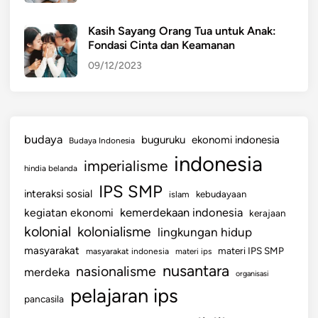
k
e
Kasih Sayang Orang Tua untuk Anak:
Fondasi Cinta dan Keamanan
p
a
09/12/2023
d
a
W
a
budaya
buguruku
ekonomi indonesia
Budaya Indonesia
r
indonesia
imperialisme
g
hindia belanda
a
IPS SMP
interaksi sosial
islam
kebudayaan
kemerdekaan indonesia
kegiatan ekonomi
kerajaan
kolonial
kolonialisme
lingkungan hidup
masyarakat
materi IPS SMP
masyarakat indonesia
materi ips
nusantara
nasionalisme
merdeka
organisasi
pelajaran ips
pancasila