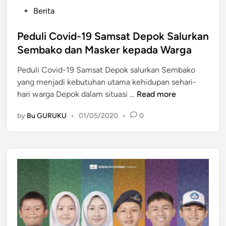
P
Berita
o
s
Peduli Covid-19 Samsat Depok Salurkan
t
Sembako dan Masker kepada Warga
e
Peduli Covid-19 Samsat Depok salurkan Sembako
d
yang menjadi kebutuhan utama kehidupan sehari-
i
P
hari warga Depok dalam situasi …
Read more
n
e
by
Bu GURUKU
•
01/05/2020
•
0
d
u
l
i
C
o
v
i
d