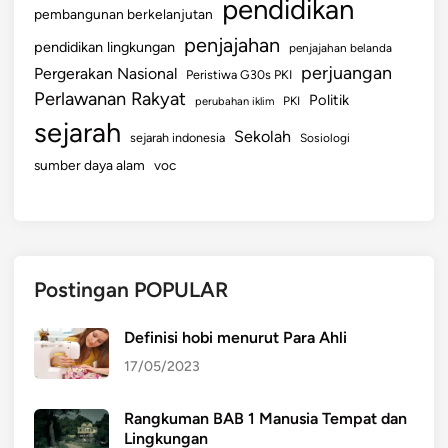
pendidikan
pembangunan berkelanjutan
penjajahan
pendidikan lingkungan
penjajahan belanda
perjuangan
Pergerakan Nasional
Peristiwa G30s PKI
Perlawanan Rakyat
Politik
perubahan iklim
PKI
sejarah
Sekolah
sejarah indonesia
Sosiologi
sumber daya alam
voc
Postingan POPULAR
Definisi hobi menurut Para Ahli
17/05/2023
Rangkuman BAB 1 Manusia Tempat dan
Lingkungan