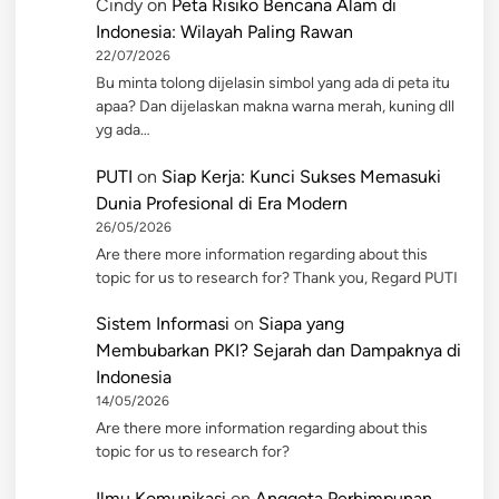
Cindy
on
Peta Risiko Bencana Alam di
Indonesia: Wilayah Paling Rawan
22/07/2026
Bu minta tolong dijelasin simbol yang ada di peta itu
apaa? Dan dijelaskan makna warna merah, kuning dll
yg ada…
PUTI
on
Siap Kerja: Kunci Sukses Memasuki
Dunia Profesional di Era Modern
26/05/2026
Are there more information regarding about this
topic for us to research for? Thank you, Regard PUTI
Sistem Informasi
on
Siapa yang
Membubarkan PKI? Sejarah dan Dampaknya di
Indonesia
14/05/2026
Are there more information regarding about this
topic for us to research for?
Ilmu Komunikasi
on
Anggota Perhimpunan