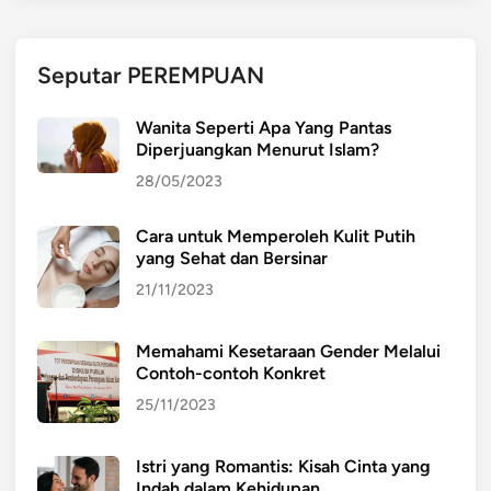
S
k
i
Seputar PEREMPUAN
l
l
Wanita Seperti Apa Yang Pantas
d
Diperjuangkan Menurut Islam?
i
28/05/2023
L
K
Cara untuk Memperoleh Kulit Putih
S
yang Sehat dan Bersinar
N
a
21/11/2023
s
i
Memahami Kesetaraan Gender Melalui
o
Contoh-contoh Konkret
n
25/11/2023
a
l
Istri yang Romantis: Kisah Cinta yang
Indah dalam Kehidupan