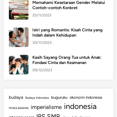
r
Memahami Kesetaraan Gender Melalui
g
Contoh-contoh Konkret
e
25/11/2023
r
a
Istri yang Romantis: Kisah Cinta yang
k
Indah dalam Kehidupan
a
30/11/2023
n
d
i
Kasih Sayang Orang Tua untuk Anak:
Fondasi Cinta dan Keamanan
D
a
09/12/2023
l
a
m
M
budaya
buguruku
ekonomi indonesia
Budaya Indonesia
a
indonesia
imperialisme
s
hindia belanda
y
IPS SMP