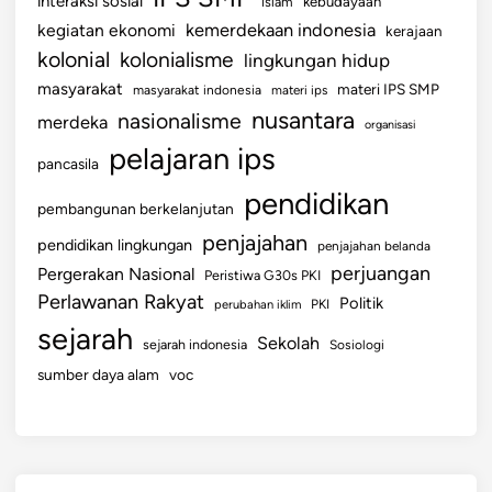
interaksi sosial
islam
kebudayaan
a
kemerdekaan indonesia
kegiatan ekonomi
kerajaan
r
kolonial
kolonialisme
lingkungan hidup
a
k
masyarakat
materi IPS SMP
masyarakat indonesia
materi ips
a
nusantara
nasionalisme
merdeka
organisasi
t
pelajaran ips
pancasila
pendidikan
pembangunan berkelanjutan
penjajahan
pendidikan lingkungan
penjajahan belanda
perjuangan
Pergerakan Nasional
Peristiwa G30s PKI
Perlawanan Rakyat
Politik
perubahan iklim
PKI
sejarah
Sekolah
sejarah indonesia
Sosiologi
sumber daya alam
voc