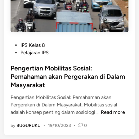
t
u
k
M
o
b
P
i
IPS Kelas 8
o
l
Pelajaran IPS
s
i
t
Pengertian Mobilitas Sosial:
t
e
a
Pemahaman akan Pergerakan di Dalam
d
s
Masyarakat
i
S
n
o
Pengertian Mobilitas Sosial: Pemahaman akan
s
Pergerakan di Dalam Masyarakat. Mobilitas sosial
P
i
adalah konsep penting dalam sosiologi …
Read more
e
a
by
BUGURUKU
•
19/10/2023
•
0
n
l
g
d