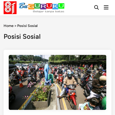
Skip
Mai
to
Open
Men
Search
content
Home
»
Posisi Sosial
Posisi Sosial