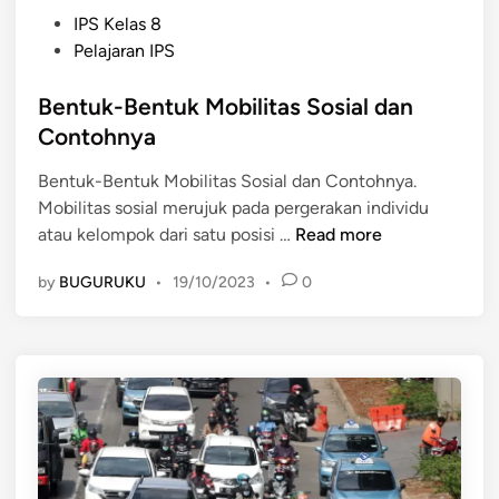
P
IPS Kelas 8
o
Pelajaran IPS
s
t
Bentuk-Bentuk Mobilitas Sosial dan
e
Contohnya
d
Bentuk-Bentuk Mobilitas Sosial dan Contohnya.
i
Mobilitas sosial merujuk pada pergerakan individu
n
B
atau kelompok dari satu posisi …
Read more
e
by
BUGURUKU
•
19/10/2023
•
0
n
t
u
k
-
B
e
n