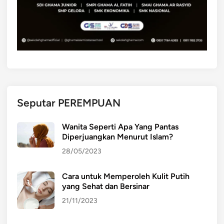
a
l
:
P
e
m
a
h
Seputar PEREMPUAN
a
m
Wanita Seperti Apa Yang Pantas
a
Diperjuangkan Menurut Islam?
n
28/05/2023
a
k
Cara untuk Memperoleh Kulit Putih
a
yang Sehat dan Bersinar
n
P
21/11/2023
e