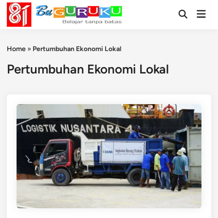
Skip
Mai
to
Open
Men
Search
content
Home
»
Pertumbuhan Ekonomi Lokal
Pertumbuhan Ekonomi Lokal