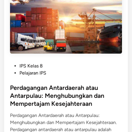
P
e
r
d
a
g
a
n
g
P
a
IPS Kelas 8
o
n
Pelajaran IPS
s
A
t
Perdagangan Antardaerah atau
n
e
t
Antarpulau: Menghubungkan dan
d
a
Mempertajam Kesejahteraan
i
r
n
p
Perdagangan Antardaerah atau Antarpulau:
u
Menghubungkan dan Mempertajam Kesejahteraan.
l
Perdagangan antardaerah atau antarpulau adalah