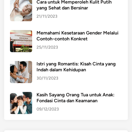
Cara untuk Memperoleh Kulit Putih
M
n
yang Sehat dan Bersinar
e
g
n
k
21/11/2023
g
a
h
t
Memahami Kesetaraan Gender Melalui
u
a
Contoh-contoh Konkret
b
n
25/11/2023
u
K
n
e
Istri yang Romantis: Kisah Cinta yang
g
s
Indah dalam Kehidupan
k
e
30/11/2023
a
j
n
a
d
h
Kasih Sayang Orang Tua untuk Anak:
Fondasi Cinta dan Keamanan
a
t
n
e
09/12/2023
M
r
e
a
m
a