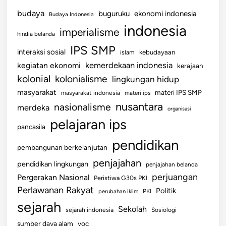
p
n
budaya
buguruku
ekonomi indonesia
Budaya Indonesia
e
indonesia
imperialisme
r
hindia belanda
t
IPS SMP
interaksi sosial
islam
kebudayaan
a
kemerdekaan indonesia
kegiatan ekonomi
kerajaan
j
kolonial
kolonialisme
lingkungan hidup
a
m
masyarakat
materi IPS SMP
masyarakat indonesia
materi ips
K
nusantara
nasionalisme
merdeka
organisasi
e
pelajaran ips
pancasila
s
e
pendidikan
pembangunan berkelanjutan
j
penjajahan
pendidikan lingkungan
a
penjajahan belanda
perjuangan
h
Pergerakan Nasional
Peristiwa G30s PKI
t
Perlawanan Rakyat
Politik
perubahan iklim
PKI
e
sejarah
Sekolah
sejarah indonesia
Sosiologi
r
sumber daya alam
voc
a