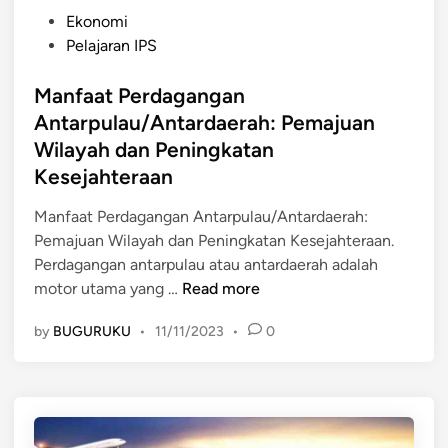
P
Ekonomi
o
Pelajaran IPS
s
t
Manfaat Perdagangan
e
Antarpulau/Antardaerah: Pemajuan
d
Wilayah dan Peningkatan
i
Kesejahteraan
n
Manfaat Perdagangan Antarpulau/Antardaerah:
Pemajuan Wilayah dan Peningkatan Kesejahteraan.
Perdagangan antarpulau atau antardaerah adalah
M
motor utama yang …
Read more
a
by
BUGURUKU
•
11/11/2023
•
0
n
f
a
a
t