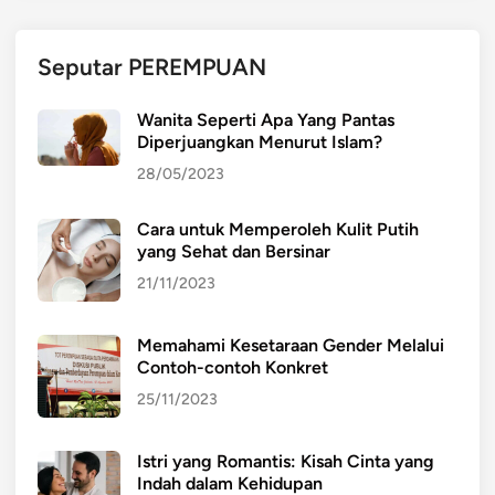
e
e
h
j
Seputar PEREMPUAN
i
a
:
k
Wanita Seperti Apa Yang Pantas
P
P
Diperjuangkan Menurut Islam?
e
e
28/05/2023
r
r
k
d
Cara untuk Memperoleh Kulit Putih
e
a
yang Sehat dan Bersinar
m
g
b
a
21/11/2023
a
n
n
g
Memahami Kesetaraan Gender Melalui
g
a
Contoh-contoh Konkret
a
n
25/11/2023
n
d
d
a
Istri yang Romantis: Kisah Cinta yang
a
n
Indah dalam Kehidupan