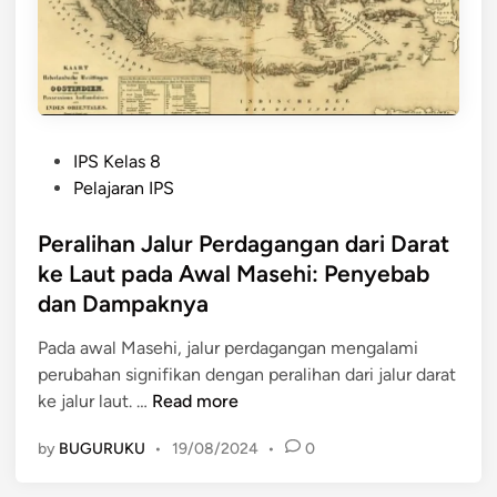
g
a
n
g
a
n
P
D
IPS Kelas 8
o
i
Pelajaran IPS
s
m
t
Peralihan Jalur Perdagangan dari Darat
u
e
l
ke Laut pada Awal Masehi: Penyebab
d
a
dan Dampaknya
i
i
n
?
Pada awal Masehi, jalur perdagangan mengalami
S
perubahan signifikan dengan peralihan dari jalur darat
P
e
ke jalur laut. …
Read more
e
j
by
BUGURUKU
•
19/08/2024
•
0
r
a
a
r