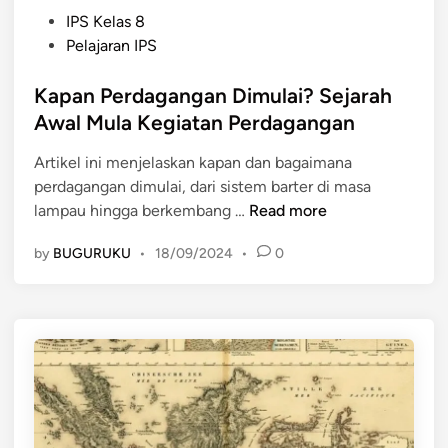
P
IPS Kelas 8
o
Pelajaran IPS
s
t
Kapan Perdagangan Dimulai? Sejarah
e
Awal Mula Kegiatan Perdagangan
d
Artikel ini menjelaskan kapan dan bagaimana
i
perdagangan dimulai, dari sistem barter di masa
n
K
lampau hingga berkembang …
Read more
a
by
BUGURUKU
•
18/09/2024
•
0
p
a
n
P
e
r
d
a