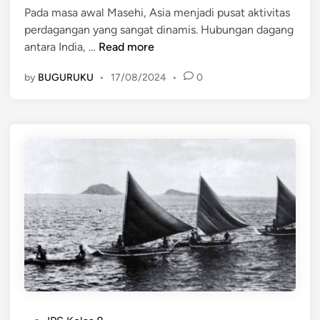
n
a
e
Pada masa awal Masehi, Asia menjadi pusat aktivitas
n
r
perdagangan yang sangat dinamis. Hubungan dagang
H
d
d
antara India, …
Read more
u
a
a
by
BUGURUKU
•
17/08/2024
•
0
b
r
g
u
i
a
n
D
n
g
a
g
a
r
a
n
a
n
D
t
a
k
g
e
a
L
n
a
g
u
I
t
n
p