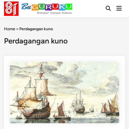
Skip
Mai
to
Open
Men
Search
content
Home
»
Perdagangan kuno
Perdagangan kuno