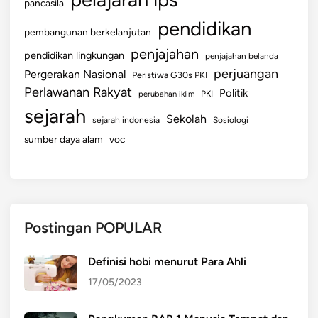
pancasila
pendidikan
pembangunan berkelanjutan
penjajahan
pendidikan lingkungan
penjajahan belanda
perjuangan
Pergerakan Nasional
Peristiwa G30s PKI
Perlawanan Rakyat
Politik
perubahan iklim
PKI
sejarah
Sekolah
sejarah indonesia
Sosiologi
sumber daya alam
voc
Postingan POPULAR
Definisi hobi menurut Para Ahli
17/05/2023