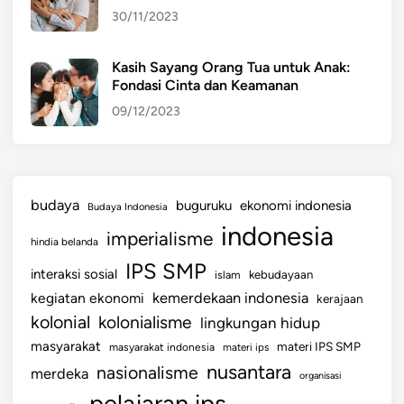
n
P
30/11/2023
P
e
e
n
n
g
Kasih Sayang Orang Tua untuk Anak:
Fondasi Cinta dan Keamanan
g
a
a
r
09/12/2023
r
u
u
h
h
B
n
u
budaya
buguruku
ekonomi indonesia
Budaya Indonesia
y
d
indonesia
imperialisme
a
a
hindia belanda
y
IPS SMP
interaksi sosial
islam
kebudayaan
a
kemerdekaan indonesia
kegiatan ekonomi
kerajaan
kolonial
kolonialisme
lingkungan hidup
masyarakat
materi IPS SMP
masyarakat indonesia
materi ips
nusantara
nasionalisme
merdeka
organisasi
pelajaran ips