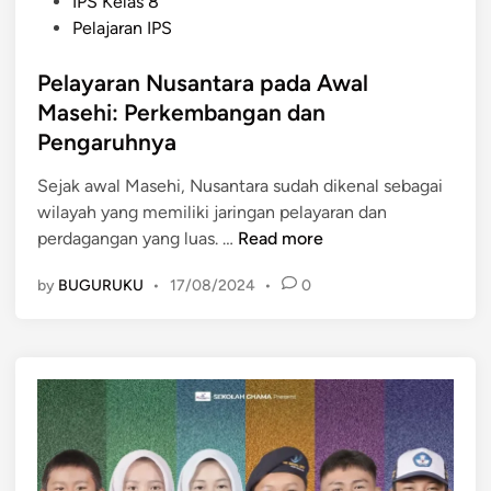
P
d
a
IPS Kelas 8
o
i
d
Pelajaran IPS
s
a
a
t
Pelayaran Nusantara pada Awal
-
A
e
I
w
Masehi: Perkembangan dan
d
n
a
Pengaruhnya
i
d
l
n
o
M
Sejak awal Masehi, Nusantara sudah dikenal sebagai
n
a
wilayah yang memiliki jaringan pelayaran dan
P
e
s
perdagangan yang luas. …
Read more
e
s
e
by
BUGURUKU
•
17/08/2024
•
0
l
i
h
a
a
i
y
-
:
a
C
P
r
i
e
a
n
n
n
a
y
N
p
e