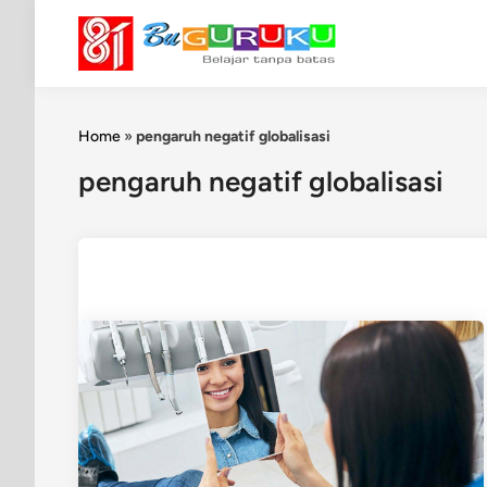
Skip
to
content
Home
»
pengaruh negatif globalisasi
pengaruh negatif globalisasi