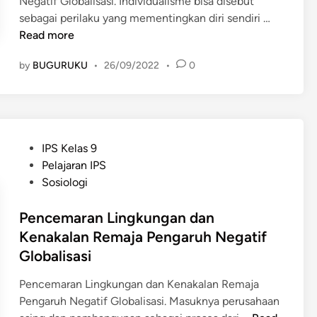
Negatif Globalisasi. Individualisme bisa disebut
I
sebagai perilaku yang mementingkan diri sendiri …
n
Read more
d
by
BUGURUKU
•
26/09/2022
•
0
i
v
i
d
u
P
IPS Kelas 9
a
o
Pelajaran IPS
l
s
Sosiologi
i
t
s
e
Pencemaran Lingkungan dan
m
d
Kenakalan Remaja Pengaruh Negatif
e
i
Globalisasi
y
n
a
Pencemaran Lingkungan dan Kenakalan Remaja
n
Pengaruh Negatif Globalisasi. Masuknya perusahaan
g