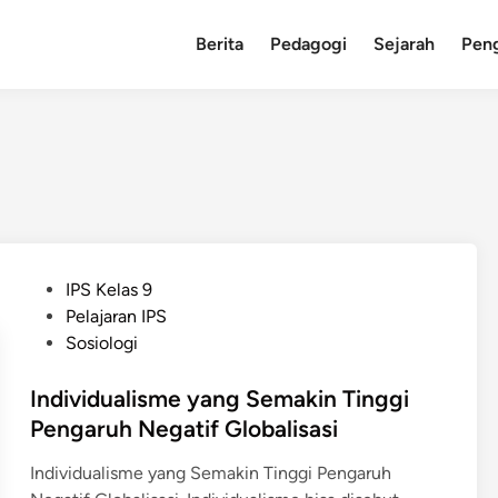
Berita
Pedagogi
Sejarah
Pen
P
IPS Kelas 9
o
Pelajaran IPS
s
Sosiologi
t
e
Individualisme yang Semakin Tinggi
d
Pengaruh Negatif Globalisasi
i
Individualisme yang Semakin Tinggi Pengaruh
n