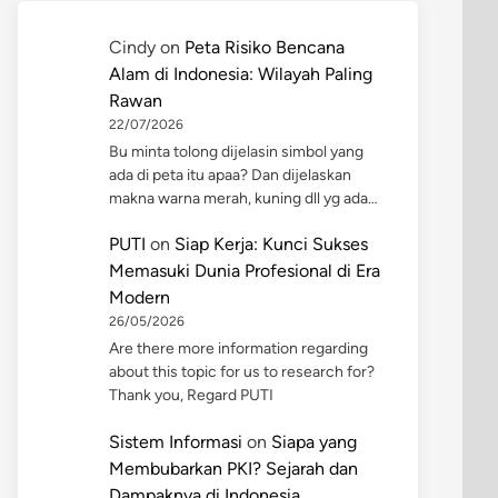
Cindy
on
Peta Risiko Bencana
Alam di Indonesia: Wilayah Paling
Rawan
22/07/2026
Bu minta tolong dijelasin simbol yang
ada di peta itu apaa? Dan dijelaskan
makna warna merah, kuning dll yg ada…
PUTI
on
Siap Kerja: Kunci Sukses
Memasuki Dunia Profesional di Era
Modern
26/05/2026
Are there more information regarding
about this topic for us to research for?
Thank you, Regard PUTI
Sistem Informasi
on
Siapa yang
Membubarkan PKI? Sejarah dan
Dampaknya di Indonesia