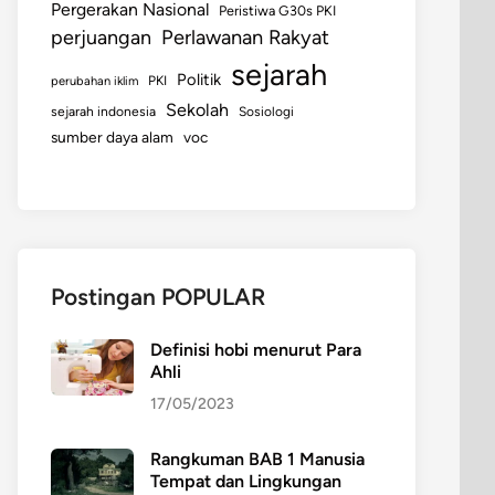
Pergerakan Nasional
Peristiwa G30s PKI
perjuangan
Perlawanan Rakyat
sejarah
Politik
perubahan iklim
PKI
Sekolah
sejarah indonesia
Sosiologi
sumber daya alam
voc
Postingan POPULAR
Definisi hobi menurut Para
Ahli
17/05/2023
Rangkuman BAB 1 Manusia
Tempat dan Lingkungan