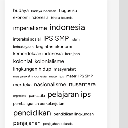
budaya
buguruku
Budaya Indonesia
ekonomi indonesia
hindia belanda
indonesia
imperialisme
IPS SMP
interaksi sosial
islam
kegiatan ekonomi
kebudayaan
kemerdekaan indonesia
kerajaan
kolonial
kolonialisme
lingkungan hidup
masyarakat
materi IPS SMP
masyarakat indonesia
materi ips
nusantara
nasionalisme
merdeka
pelajaran ips
pancasila
organisasi
pembangunan berkelanjutan
pendidikan
pendidikan lingkungan
penjajahan
penjajahan belanda