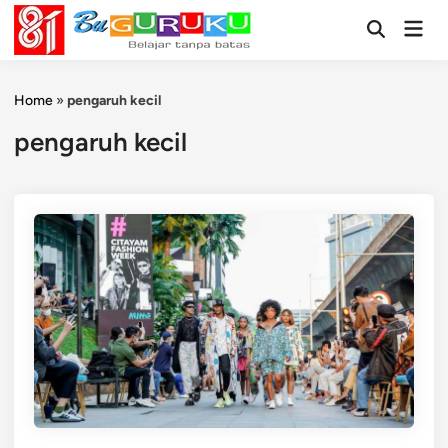
Skip
Mai
to
Open
Men
Search
content
Home
»
pengaruh kecil
pengaruh kecil