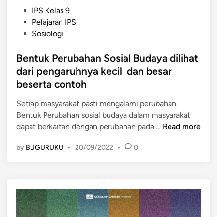
P
IPS Kelas 9
o
Pelajaran IPS
s
Sosiologi
t
e
Bentuk Perubahan Sosial Budaya dilihat
d
dari pengaruhnya kecil dan besar
i
beserta contoh
n
Setiap masyarakat pasti mengalami perubahan.
Bentuk Perubahan sosial budaya dalam masyarakat
B
dapat berkaitan dengan perubahan pada …
Read more
e
by
BUGURUKU
•
20/09/2022
•
0
n
t
u
k
P
e