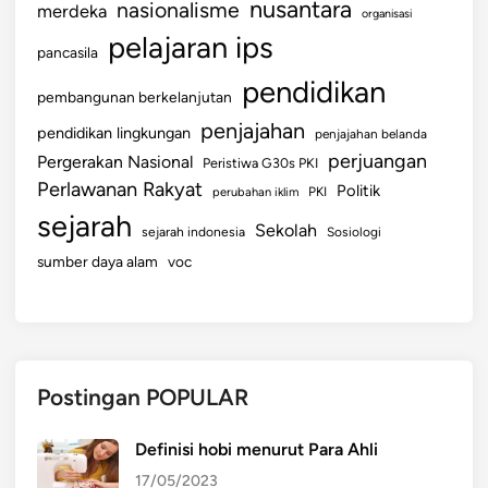
e
nusantara
nasionalisme
merdeka
organisasi
s
pelajaran ips
pancasila
e
r
pendidikan
pembangunan berkelanjutan
t
penjajahan
pendidikan lingkungan
a
penjajahan belanda
perjuangan
c
Pergerakan Nasional
Peristiwa G30s PKI
o
Perlawanan Rakyat
Politik
perubahan iklim
PKI
n
sejarah
Sekolah
sejarah indonesia
Sosiologi
t
sumber daya alam
voc
o
h
Postingan POPULAR
Definisi hobi menurut Para Ahli
17/05/2023