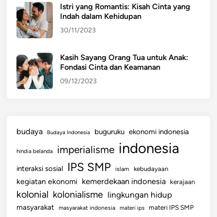
Istri yang Romantis: Kisah Cinta yang
n
Indah dalam Kehidupan
y
30/11/2023
a
k
e
Kasih Sayang Orang Tua untuk Anak:
Fondasi Cinta dan Keamanan
c
i
09/12/2023
l
d
a
budaya
buguruku
ekonomi indonesia
Budaya Indonesia
n
indonesia
imperialisme
b
hindia belanda
e
IPS SMP
interaksi sosial
islam
kebudayaan
s
kemerdekaan indonesia
kegiatan ekonomi
kerajaan
a
kolonial
kolonialisme
lingkungan hidup
r
b
masyarakat
materi IPS SMP
masyarakat indonesia
materi ips