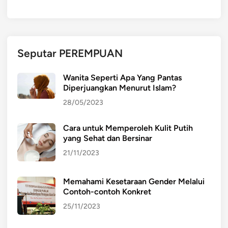
d
i
l
i
Seputar PEREMPUAN
h
a
Wanita Seperti Apa Yang Pantas
t
Diperjuangkan Menurut Islam?
d
28/05/2023
a
r
Cara untuk Memperoleh Kulit Putih
i
yang Sehat dan Bersinar
p
e
21/11/2023
n
g
Memahami Kesetaraan Gender Melalui
a
Contoh-contoh Konkret
r
25/11/2023
u
h