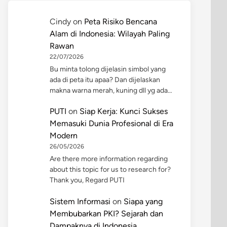
Cindy
on
Peta Risiko Bencana
Alam di Indonesia: Wilayah Paling
Rawan
22/07/2026
Bu minta tolong dijelasin simbol yang
ada di peta itu apaa? Dan dijelaskan
makna warna merah, kuning dll yg ada…
PUTI
on
Siap Kerja: Kunci Sukses
Memasuki Dunia Profesional di Era
Modern
26/05/2026
Are there more information regarding
about this topic for us to research for?
Thank you, Regard PUTI
Sistem Informasi
on
Siapa yang
Membubarkan PKI? Sejarah dan
Dampaknya di Indonesia