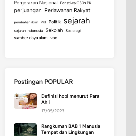
Pergerakan Nasional
Peristiwa G30s PKI
perjuangan
Perlawanan Rakyat
sejarah
Politik
perubahan iklim
PKI
Sekolah
sejarah indonesia
Sosiologi
sumber daya alam
voc
Postingan POPULAR
Definisi hobi menurut Para
Ahli
17/05/2023
Rangkuman BAB 1 Manusia
Tempat dan Lingkungan