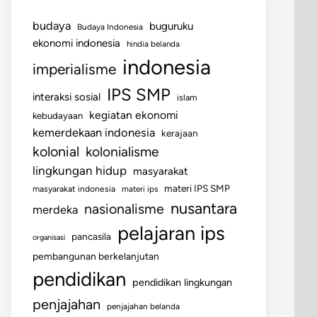
budaya
buguruku
Budaya Indonesia
ekonomi indonesia
hindia belanda
indonesia
imperialisme
IPS SMP
interaksi sosial
islam
kegiatan ekonomi
kebudayaan
kemerdekaan indonesia
kerajaan
kolonial
kolonialisme
lingkungan hidup
masyarakat
materi IPS SMP
masyarakat indonesia
materi ips
nusantara
nasionalisme
merdeka
pelajaran ips
pancasila
organisasi
pembangunan berkelanjutan
pendidikan
pendidikan lingkungan
penjajahan
penjajahan belanda