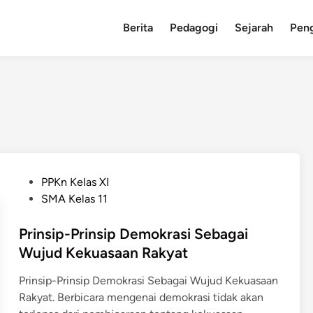
Berita
Pedagogi
Sejarah
Pen
P
PPKn Kelas XI
o
SMA Kelas 11
s
t
Prinsip-Prinsip Demokrasi Sebagai
e
Wujud Kekuasaan Rakyat
d
Prinsip-Prinsip Demokrasi Sebagai Wujud Kekuasaan
i
Rakyat. Berbicara mengenai demokrasi tidak akan
n