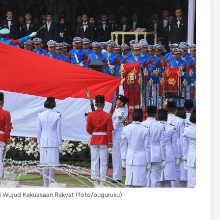
ai Wujud Kekuasaan Rakyat (foto/buguruku)