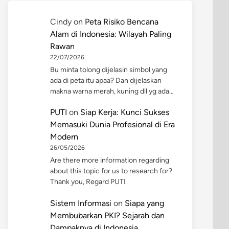
Cindy
on
Peta Risiko Bencana
Alam di Indonesia: Wilayah Paling
Rawan
22/07/2026
Bu minta tolong dijelasin simbol yang
ada di peta itu apaa? Dan dijelaskan
makna warna merah, kuning dll yg ada…
PUTI
on
Siap Kerja: Kunci Sukses
Memasuki Dunia Profesional di Era
Modern
26/05/2026
Are there more information regarding
about this topic for us to research for?
Thank you, Regard PUTI
Sistem Informasi
on
Siapa yang
Membubarkan PKI? Sejarah dan
Dampaknya di Indonesia