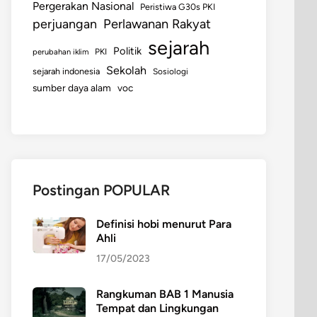
Pergerakan Nasional
Peristiwa G30s PKI
perjuangan
Perlawanan Rakyat
sejarah
Politik
perubahan iklim
PKI
Sekolah
sejarah indonesia
Sosiologi
sumber daya alam
voc
Postingan POPULAR
Definisi hobi menurut Para
Ahli
17/05/2023
Rangkuman BAB 1 Manusia
Tempat dan Lingkungan