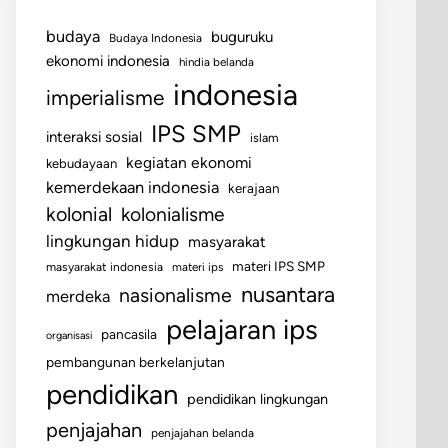
budaya
buguruku
Budaya Indonesia
ekonomi indonesia
hindia belanda
indonesia
imperialisme
IPS SMP
interaksi sosial
islam
kegiatan ekonomi
kebudayaan
kemerdekaan indonesia
kerajaan
kolonial
kolonialisme
lingkungan hidup
masyarakat
materi IPS SMP
masyarakat indonesia
materi ips
nusantara
nasionalisme
merdeka
pelajaran ips
pancasila
organisasi
pembangunan berkelanjutan
pendidikan
pendidikan lingkungan
penjajahan
penjajahan belanda