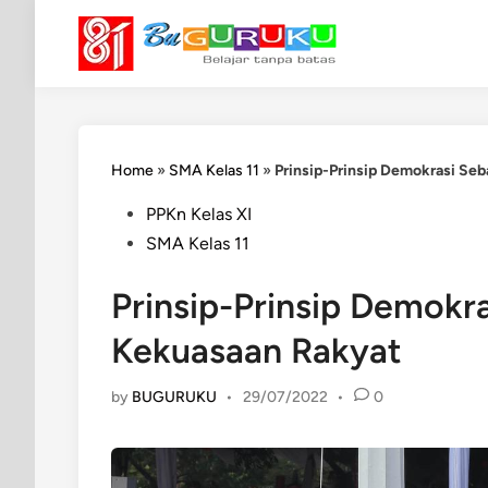
Skip
to
content
Home
»
SMA Kelas 11
»
Prinsip-Prinsip Demokrasi Se
Posted
PPKn Kelas XI
in
SMA Kelas 11
Prinsip-Prinsip Demokr
Kekuasaan Rakyat
by
BUGURUKU
•
29/07/2022
•
0