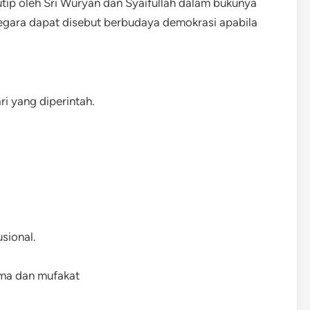
ip oleh Sri Wuryan dan Syaifullah dalam bukunya
egara dapat disebut berbudaya demokrasi apabila
i yang diperintah.
sional.
sama dan mufakat