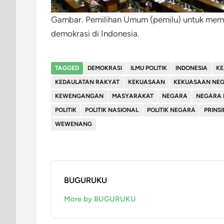
Gambar. Pemilihan Umum (pemilu) untuk memili
demokrasi di Indonesia.
TAGGED
DEMOKRASI
ILMU POLITIK
INDONESIA
K
KEDAULATAN RAKYAT
KEKUASAAN
KEKUASAAN NE
KEWENGANGAN
MASYARAKAT
NEGARA
NEGARA P
POLITIK
POLITIK NASIONAL
POLITIK NEGARA
PRINS
WEWENANG
BUGURUKU
More by BUGURUKU