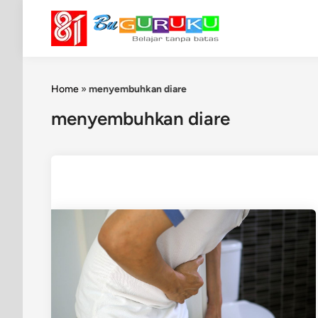
Skip
to
content
Home
»
menyembuhkan diare
menyembuhkan diare