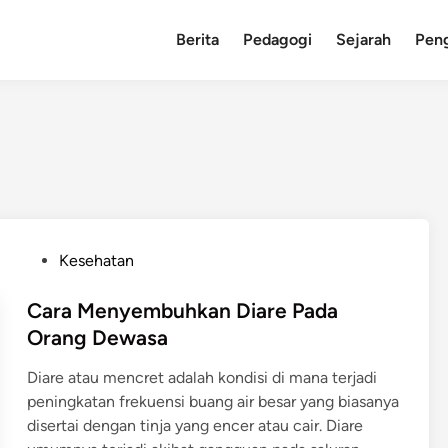
Berita
Pedagogi
Sejarah
Pen
P
Kesehatan
o
s
Cara Menyembuhkan Diare Pada
t
Orang Dewasa
e
Diare atau mencret adalah kondisi di mana terjadi
d
peningkatan frekuensi buang air besar yang biasanya
i
disertai dengan tinja yang encer atau cair. Diare
n