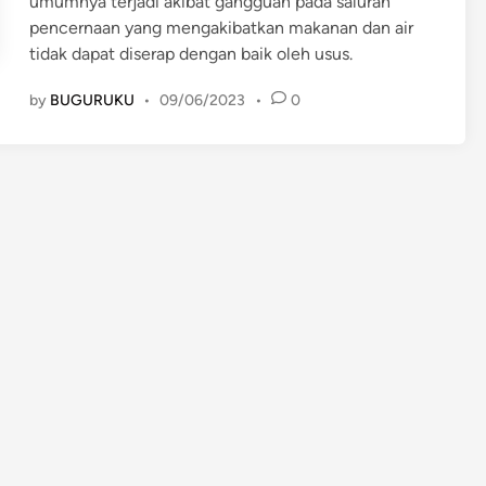
umumnya terjadi akibat gangguan pada saluran
pencernaan yang mengakibatkan makanan dan air
tidak dapat diserap dengan baik oleh usus.
by
BUGURUKU
•
09/06/2023
•
0