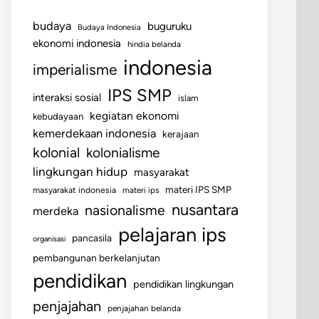
budaya
buguruku
Budaya Indonesia
ekonomi indonesia
hindia belanda
indonesia
imperialisme
IPS SMP
interaksi sosial
islam
kegiatan ekonomi
kebudayaan
kemerdekaan indonesia
kerajaan
kolonial
kolonialisme
lingkungan hidup
masyarakat
materi IPS SMP
masyarakat indonesia
materi ips
nusantara
nasionalisme
merdeka
pelajaran ips
pancasila
organisasi
pembangunan berkelanjutan
pendidikan
pendidikan lingkungan
penjajahan
penjajahan belanda