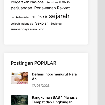
Pergerakan Nasional
Peristiwa G30s PKI
perjuangan
Perlawanan Rakyat
sejarah
Politik
perubahan iklim
PKI
Sekolah
sejarah indonesia
Sosiologi
sumber daya alam
voc
Postingan POPULAR
Definisi hobi menurut Para
Ahli
17/05/2023
Rangkuman BAB 1 Manusia
Tempat dan Lingkungan