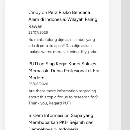
Cindy
on
Peta Risiko Bencana
Alam di Indonesia: Wilayah Paling
Rawan
22/07/2026
Bu minta tolong dijelasin simbol yang
ada di peta itu apaa? Dan dijelaskan
makna warna merah, kuning dll yg ada…
PUTI
on
Siap Kerja: Kunci Sukses
Memasuki Dunia Profesional di Era
Modern
26/05/2026
Are there more information regarding
about this topic for us to research for?
Thank you, Regard PUTI
Sistem Informasi
on
Siapa yang
Membubarkan PKI? Sejarah dan
Dampaknya di Indonesia