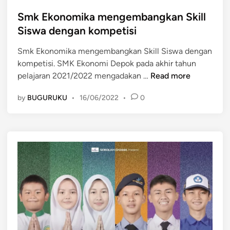
o
s
Smk Ekonomika mengembangkan Skill
t
Siswa dengan kompetisi
e
Smk Ekonomika mengembangkan Skill Siswa dengan
d
kompetisi. SMK Ekonomi Depok pada akhir tahun
i
S
pelajaran 2021/2022 mengadakan …
Read more
n
m
by
BUGURUKU
•
16/06/2022
•
0
k
E
k
o
n
o
m
i
k
a
m