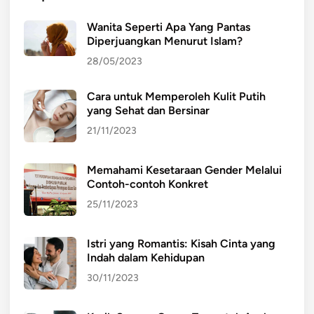
s
Wanita Seperti Apa Yang Pantas
w
Diperjuangkan Menurut Islam?
a
28/05/2023
d
e
Cara untuk Memperoleh Kulit Putih
n
yang Sehat dan Bersinar
g
a
21/11/2023
n
k
Memahami Kesetaraan Gender Melalui
o
Contoh-contoh Konkret
m
25/11/2023
p
e
Istri yang Romantis: Kisah Cinta yang
t
Indah dalam Kehidupan
i
30/11/2023
s
i