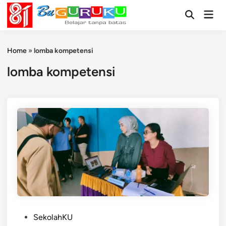
Skip
Mai
to
Open
Men
Search
content
Home
»
lomba kompetensi
lomba kompetensi
P
SekolahKU