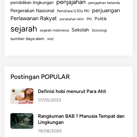
penjajahan
pendidikan lingkungan
penjajahan belanda
perjuangan
Pergerakan Nasional
Peristiwa G30s PKI
Perlawanan Rakyat
Politik
perubahan iklim
PKI
sejarah
Sekolah
sejarah indonesia
Sosiologi
sumber daya alam
voc
Postingan POPULAR
Definisi hobi menurut Para Ahli
17/05/2023
Rangkuman BAB 1 Manusia Tempat dan
Lingkungan
19/08/2020