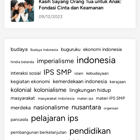
Kasih Sayang Orang Tua untuk Anak:
Fondasi Cinta dan Keamanan
09/12/2023
budaya
buguruku
ekonomi indonesia
Budaya Indonesia
indonesia
imperialisme
hindia belanda
IPS SMP
interaksi sosial
islam
kebudayaan
kemerdekaan indonesia
kegiatan ekonomi
kerajaan
kolonial
kolonialisme
lingkungan hidup
masyarakat
materi IPS SMP
masyarakat indonesia
materi ips
nusantara
nasionalisme
merdeka
organisasi
pelajaran ips
pancasila
pendidikan
pembangunan berkelanjutan