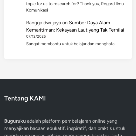
topic for us to research for? Thank you, Regard Ilmu
Komunikasi
Rangga dwi jaya
on
Sumber Daya Alam
Kemaritiman: Kekayaan Laut yang Tak Ternilai
07/12/2025
Sangat membantu untuk belajar dan menghafal
Tentang KAMI
Buguruku
adalah platform pembelajaran online yang
menyajikan bacaan edukatif, inspiratif, dan praktis untuk
mendukung proses belajar, membangun karakter, serta