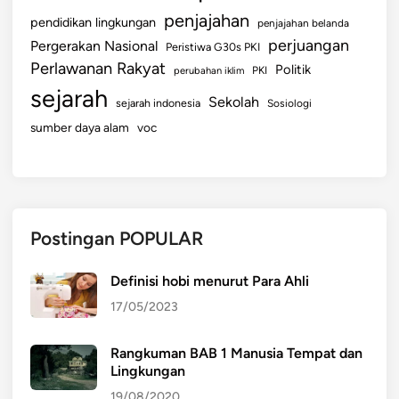
penjajahan
pendidikan lingkungan
penjajahan belanda
perjuangan
Pergerakan Nasional
Peristiwa G30s PKI
Perlawanan Rakyat
Politik
perubahan iklim
PKI
sejarah
Sekolah
sejarah indonesia
Sosiologi
sumber daya alam
voc
Postingan POPULAR
Definisi hobi menurut Para Ahli
17/05/2023
Rangkuman BAB 1 Manusia Tempat dan
Lingkungan
19/08/2020