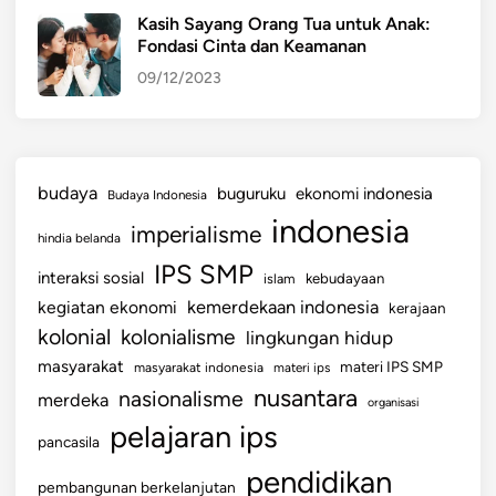
Kasih Sayang Orang Tua untuk Anak:
Fondasi Cinta dan Keamanan
09/12/2023
budaya
buguruku
ekonomi indonesia
Budaya Indonesia
indonesia
imperialisme
hindia belanda
IPS SMP
interaksi sosial
islam
kebudayaan
kemerdekaan indonesia
kegiatan ekonomi
kerajaan
kolonial
kolonialisme
lingkungan hidup
masyarakat
materi IPS SMP
masyarakat indonesia
materi ips
nusantara
nasionalisme
merdeka
organisasi
pelajaran ips
pancasila
pendidikan
pembangunan berkelanjutan