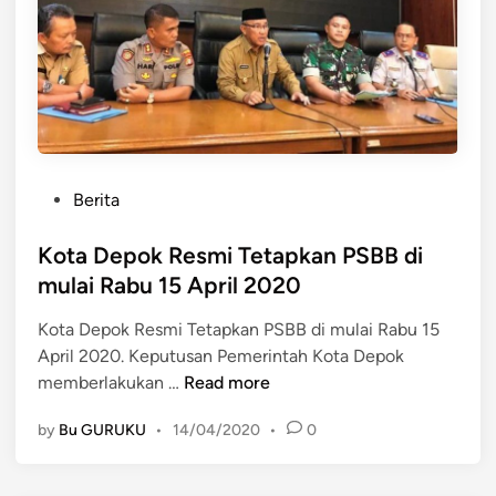
D
i
r
u
m
a
h
P
Berita
a
o
j
s
Kota Depok Resmi Tetapkan PSBB di
a
t
mulai Rabu 15 April 2020
B
e
i
Kota Depok Resmi Tetapkan PSBB di mulai Rabu 15
d
a
April 2020. Keputusan Pemerintah Kota Depok
i
r
K
memberlakukan …
Read more
n
K
o
a
by
Bu GURUKU
•
14/04/2020
•
0
t
m
a
i
D