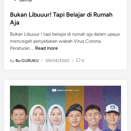
S
o
B
s
Bukan Libuuur! Tapi Belajar di Rumah
B
t
d
Aja
e
i
Bukan Libuuur ! tapi belajar di rumah aja dalam upaya
d
m
mencegah penyebaran wabah Virus Corona.
i
u
B
Peraturan …
Read more
n
l
u
a
by
Bu GURUKU
•
09/04/2020
•
0
k
i
a
R
n
a
L
b
i
u
b
1
u
5
u
A
u
p
r
r