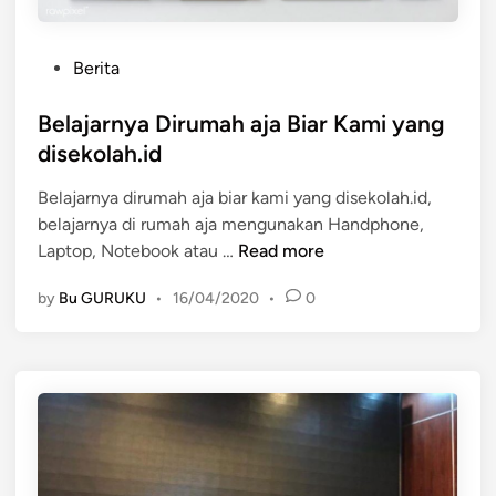
P
Berita
o
s
Belajarnya Dirumah aja Biar Kami yang
t
disekolah.id
e
Belajarnya dirumah aja biar kami yang disekolah.id,
d
belajarnya di rumah aja mengunakan Handphone,
i
B
Laptop, Notebook atau …
Read more
n
e
by
Bu GURUKU
•
16/04/2020
•
0
l
a
j
a
r
n
y
a