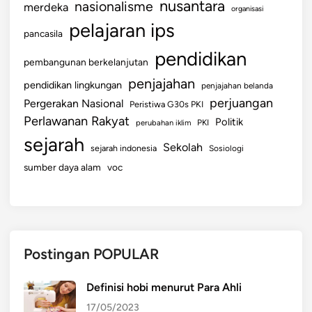
e
nusantara
nasionalisme
merdeka
organisasi
j
pelajaran ips
pancasila
a
h
pendidikan
pembangunan berkelanjutan
t
penjajahan
pendidikan lingkungan
e
penjajahan belanda
perjuangan
r
Pergerakan Nasional
Peristiwa G30s PKI
a
Perlawanan Rakyat
Politik
perubahan iklim
PKI
a
sejarah
Sekolah
sejarah indonesia
Sosiologi
n
sumber daya alam
voc
B
e
r
s
a
Postingan POPULAR
m
a
Definisi hobi menurut Para Ahli
17/05/2023