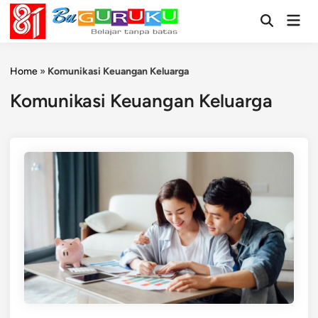
Skip
Mai
to
Open
Men
Search
content
Home
»
Komunikasi Keuangan Keluarga
Komunikasi Keuangan Keluarga