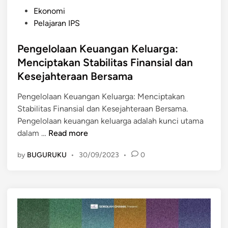
P
Ekonomi
o
Pelajaran IPS
s
t
Pengelolaan Keuangan Keluarga:
e
Menciptakan Stabilitas Finansial dan
d
Kesejahteraan Bersama
i
n
Pengelolaan Keuangan Keluarga: Menciptakan
Stabilitas Finansial dan Kesejahteraan Bersama.
Pengelolaan keuangan keluarga adalah kunci utama
P
dalam …
Read more
e
by
BUGURUKU
•
30/09/2023
•
0
n
g
e
l
o
l