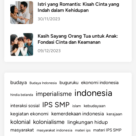
Istri yang Romantis: Kisah Cinta yang
t
Indah dalam Kehidupan
a
30/11/2023
s
F
i
Kasih Sayang Orang Tua untuk Anak:
Fondasi Cinta dan Keamanan
n
a
09/12/2023
n
s
i
a
budaya
buguruku
ekonomi indonesia
Budaya Indonesia
l
indonesia
imperialisme
d
hindia belanda
a
IPS SMP
interaksi sosial
islam
kebudayaan
n
kemerdekaan indonesia
kegiatan ekonomi
kerajaan
K
kolonial
kolonialisme
lingkungan hidup
e
s
masyarakat
materi IPS SMP
masyarakat indonesia
materi ips