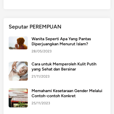
:
M
e
n
Seputar PEREMPUAN
c
i
Wanita Seperti Apa Yang Pantas
p
Diperjuangkan Menurut Islam?
t
28/05/2023
a
k
Cara untuk Memperoleh Kulit Putih
a
yang Sehat dan Bersinar
n
S
21/11/2023
t
a
Memahami Kesetaraan Gender Melalui
b
Contoh-contoh Konkret
i
25/11/2023
l
i