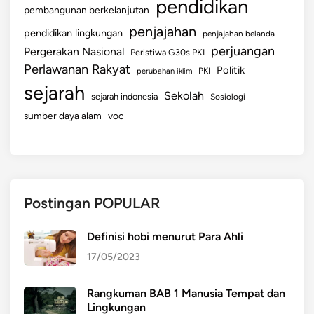
pendidikan
pembangunan berkelanjutan
penjajahan
pendidikan lingkungan
penjajahan belanda
perjuangan
Pergerakan Nasional
Peristiwa G30s PKI
Perlawanan Rakyat
Politik
perubahan iklim
PKI
sejarah
Sekolah
sejarah indonesia
Sosiologi
sumber daya alam
voc
Postingan POPULAR
Definisi hobi menurut Para Ahli
17/05/2023
Rangkuman BAB 1 Manusia Tempat dan
Lingkungan