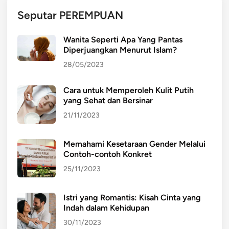
i
Seputar PEREMPUAN
B
a
Wanita Seperti Apa Yang Pantas
p
Diperjuangkan Menurut Islam?
a
28/05/2023
k
P
Cara untuk Memperoleh Kulit Putih
e
yang Sehat dan Bersinar
n
d
21/11/2023
i
d
Memahami Kesetaraan Gender Melalui
i
Contoh-contoh Konkret
k
25/11/2023
a
n
Istri yang Romantis: Kisah Cinta yang
N
Indah dalam Kehidupan
a
30/11/2023
s