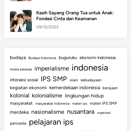
i
o
Kasih Sayang Orang Tua untuk Anak:
Fondasi Cinta dan Keamanan
n
a
09/12/2023
l
I
n
d
budaya
buguruku
ekonomi indonesia
Budaya Indonesia
o
indonesia
imperialisme
n
hindia belanda
e
IPS SMP
interaksi sosial
islam
kebudayaan
s
kemerdekaan indonesia
kegiatan ekonomi
kerajaan
i
kolonial
kolonialisme
lingkungan hidup
a
masyarakat
materi IPS SMP
masyarakat indonesia
materi ips
nusantara
nasionalisme
merdeka
organisasi
pelajaran ips
pancasila