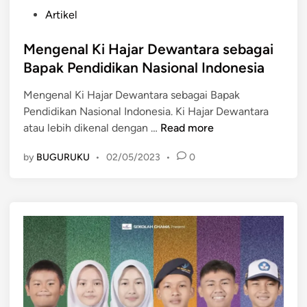
P
Artikel
o
s
Mengenal Ki Hajar Dewantara sebagai
t
Bapak Pendidikan Nasional Indonesia
e
Mengenal Ki Hajar Dewantara sebagai Bapak
d
Pendidikan Nasional Indonesia. Ki Hajar Dewantara
i
M
atau lebih dikenal dengan …
Read more
n
e
by
BUGURUKU
•
02/05/2023
•
0
n
g
e
n
a
l
K
i
H