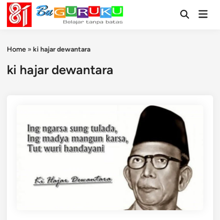
Skip
Mai
to
Open
Men
Search
content
Home
»
ki hajar dewantara
ki hajar dewantara