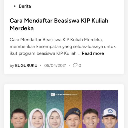
P
Berita
o
s
Cara Mendaftar Beasiswa KIP Kuliah
t
Merdeka
e
Cara Mendaftar Beasiswa KIP Kuliah Merdeka,
d
memberikan kesempatan yang seluas-luasnya untuk
i
C
ikut program beasiswa KIP Kuliah …
Read more
n
a
by
BUGURUKU
•
05/04/2021
•
0
r
a
M
e
n
d
a
f
t