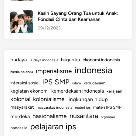
Kasih Sayang Orang Tua untuk Anak:
Fondasi Cinta dan Keamanan
09/12/2023
budaya
buguruku
ekonomi indonesia
Budaya Indonesia
indonesia
imperialisme
hindia belanda
IPS SMP
interaksi sosial
islam
kebudayaan
kemerdekaan indonesia
kegiatan ekonomi
kerajaan
kolonial
kolonialisme
lingkungan hidup
masyarakat
materi IPS SMP
masyarakat indonesia
materi ips
nusantara
nasionalisme
merdeka
organisasi
pelajaran ips
pancasila