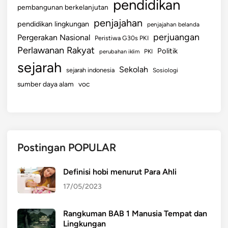
pendidikan
pembangunan berkelanjutan
penjajahan
pendidikan lingkungan
penjajahan belanda
perjuangan
Pergerakan Nasional
Peristiwa G30s PKI
Perlawanan Rakyat
Politik
perubahan iklim
PKI
sejarah
Sekolah
sejarah indonesia
Sosiologi
sumber daya alam
voc
Postingan POPULAR
Definisi hobi menurut Para Ahli
17/05/2023
Rangkuman BAB 1 Manusia Tempat dan
Lingkungan