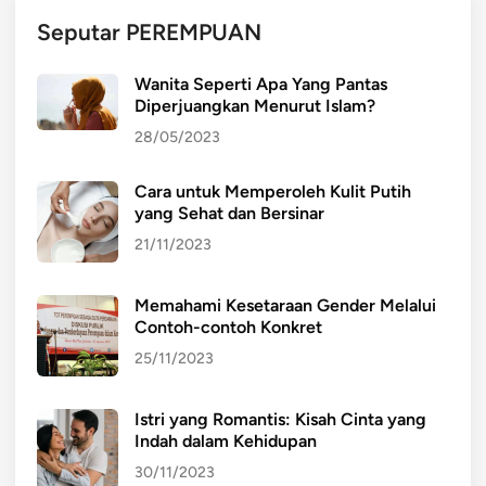
M
Seputar PEREMPUAN
e
r
Wanita Seperti Apa Yang Pantas
d
Diperjuangkan Menurut Islam?
e
28/05/2023
k
a
Cara untuk Memperoleh Kulit Putih
yang Sehat dan Bersinar
21/11/2023
Memahami Kesetaraan Gender Melalui
Contoh-contoh Konkret
25/11/2023
Istri yang Romantis: Kisah Cinta yang
Indah dalam Kehidupan
30/11/2023