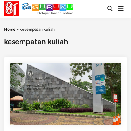
Skip
Mai
to
Open
Men
Search
content
Home
»
kesempatan kuliah
kesempatan kuliah