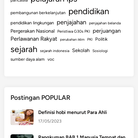
g
a
pendidikan
pembangunan berkelanjutan
n
penjajahan
pendidikan lingkungan
G
penjajahan belanda
perjuangan
l
Pergerakan Nasional
Peristiwa G30s PKI
o
Perlawanan Rakyat
Politik
perubahan iklim
PKI
b
sejarah
Sekolah
sejarah indonesia
Sosiologi
a
sumber daya alam
voc
l
Postingan POPULAR
Definisi hobi menurut Para Ahli
17/05/2023
Rangkuman BAB 1 Manusia Tempat dan