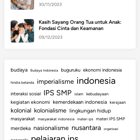
30/11/2023
i
s
i
Kasih Sayang Orang Tua untuk Anak:
Fondasi Cinta dan Keamanan
d
a
09/12/2023
l
a
m
K
budaya
buguruku
ekonomi indonesia
Budaya Indonesia
e
indonesia
imperialisme
t
hindia belanda
e
IPS SMP
interaksi sosial
islam
kebudayaan
r
kemerdekaan indonesia
kegiatan ekonomi
kerajaan
h
kolonial
kolonialisme
lingkungan hidup
u
b
masyarakat
materi IPS SMP
masyarakat indonesia
materi ips
u
nusantara
nasionalisme
merdeka
organisasi
n
pelajaran ips
pancasila