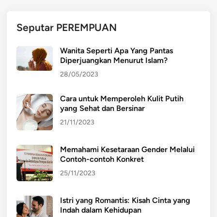
H
:
Seputar PEREMPUAN
K
e
Wanita Seperti Apa Yang Pantas
m
Diperjuangkan Menurut Islam?
b
28/05/2023
a
l
Cara untuk Memperoleh Kulit Putih
i
yang Sehat dan Bersinar
k
e
21/11/2023
A
k
Memahami Kesetaraan Gender Melalui
a
Contoh-contoh Konkret
r
25/11/2023
T
r
Istri yang Romantis: Kisah Cinta yang
a
Indah dalam Kehidupan
d