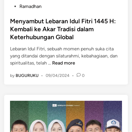
P
Ramadhan
o
s
Menyambut Lebaran Idul Fitri 1445 H:
t
Kembali ke Akar Tradisi dalam
e
Keterhubungan Global
d
i
Lebaran Idul Fitri, sebuah momen penuh suka cita
n
yang ditandai dengan silaturahmi, kebahagiaan, dan
M
spiritualitas, telah …
Read more
e
by
BUGURUKU
•
09/04/2024
•
0
n
y
a
m
b
u
t
L