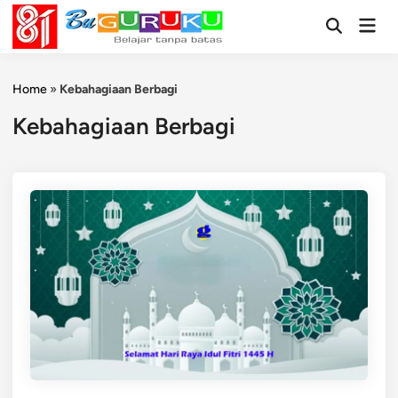
Skip
Mai
to
Open
Men
Search
content
Home
»
Kebahagiaan Berbagi
Kebahagiaan Berbagi