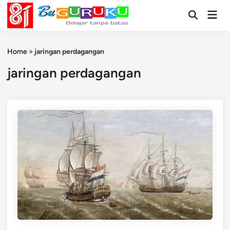
Skip
Mai
to
Open
Men
Search
content
Home
»
jaringan perdagangan
jaringan perdagangan