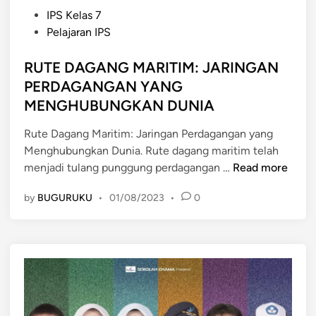
P
IPS Kelas 7
o
Pelajaran IPS
s
t
RUTE DAGANG MARITIM: JARINGAN
e
PERDAGANGAN YANG
d
MENGHUBUNGKAN DUNIA
i
n
Rute Dagang Maritim: Jaringan Perdagangan yang
Menghubungkan Dunia. Rute dagang maritim telah
R
menjadi tulang punggung perdagangan …
Read more
U
by
BUGURUKU
•
01/08/2023
•
0
T
E
D
A
G
A
N