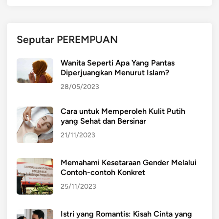
R
D
A
Seputar PEREMPUAN
G
A
Wanita Seperti Apa Yang Pantas
N
Diperjuangkan Menurut Islam?
G
28/05/2023
A
N
Cara untuk Memperoleh Kulit Putih
Y
yang Sehat dan Bersinar
A
N
21/11/2023
G
M
Memahami Kesetaraan Gender Melalui
E
Contoh-contoh Konkret
N
25/11/2023
G
H
Istri yang Romantis: Kisah Cinta yang
U