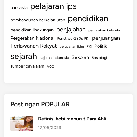
pelajaran ips
pancasila
pendidikan
pembangunan berkelanjutan
penjajahan
pendidikan lingkungan
penjajahan belanda
perjuangan
Pergerakan Nasional
Peristiwa G30s PKI
Perlawanan Rakyat
Politik
perubahan iklim
PKI
sejarah
Sekolah
sejarah indonesia
Sosiologi
sumber daya alam
voc
Postingan POPULAR
Definisi hobi menurut Para Ahli
17/05/2023