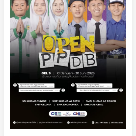
G
M
A
R
I
T
I
M
:
J
A
R
I
N
G
A
N
P
E