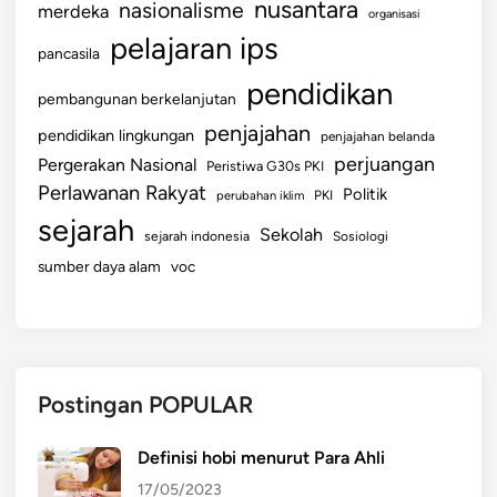
e
nusantara
nasionalisme
merdeka
organisasi
j
pelajaran ips
pancasila
a
h
pendidikan
pembangunan berkelanjutan
t
penjajahan
pendidikan lingkungan
e
penjajahan belanda
perjuangan
r
Pergerakan Nasional
Peristiwa G30s PKI
a
Perlawanan Rakyat
Politik
perubahan iklim
PKI
a
sejarah
Sekolah
sejarah indonesia
Sosiologi
n
sumber daya alam
voc
B
e
r
s
a
Postingan POPULAR
m
a
Definisi hobi menurut Para Ahli
17/05/2023