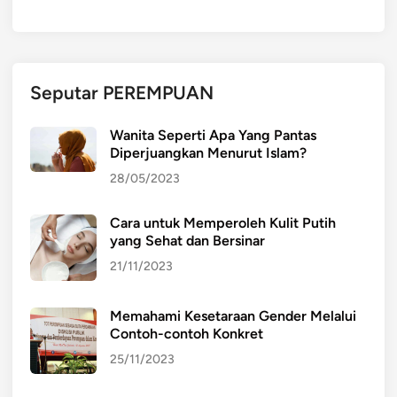
:
M
e
n
Seputar PEREMPUAN
c
i
Wanita Seperti Apa Yang Pantas
p
Diperjuangkan Menurut Islam?
t
28/05/2023
a
k
Cara untuk Memperoleh Kulit Putih
a
yang Sehat dan Bersinar
n
S
21/11/2023
t
a
Memahami Kesetaraan Gender Melalui
b
Contoh-contoh Konkret
i
25/11/2023
l
i