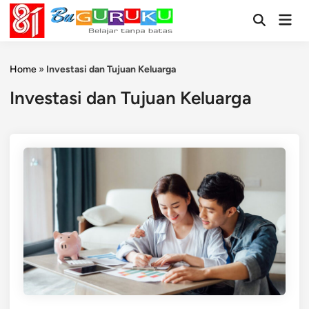
Skip
Mai
to
Open
Men
Search
content
Home
»
Investasi dan Tujuan Keluarga
Investasi dan Tujuan Keluarga