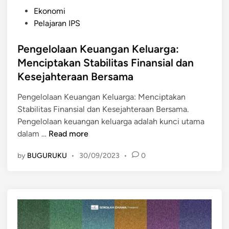
P
Ekonomi
o
Pelajaran IPS
s
t
Pengelolaan Keuangan Keluarga:
e
Menciptakan Stabilitas Finansial dan
d
Kesejahteraan Bersama
i
n
Pengelolaan Keuangan Keluarga: Menciptakan
Stabilitas Finansial dan Kesejahteraan Bersama.
Pengelolaan keuangan keluarga adalah kunci utama
P
dalam …
Read more
e
by
BUGURUKU
•
30/09/2023
•
0
n
g
e
l
o
l