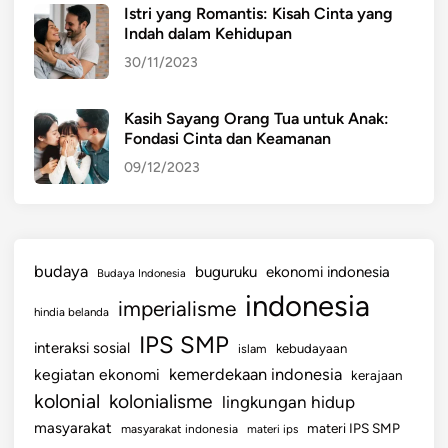
Istri yang Romantis: Kisah Cinta yang
t
Indah dalam Kehidupan
a
30/11/2023
s
F
i
Kasih Sayang Orang Tua untuk Anak:
Fondasi Cinta dan Keamanan
n
a
09/12/2023
n
s
i
a
budaya
buguruku
ekonomi indonesia
Budaya Indonesia
l
indonesia
imperialisme
d
hindia belanda
a
IPS SMP
interaksi sosial
islam
kebudayaan
n
kemerdekaan indonesia
kegiatan ekonomi
kerajaan
K
kolonial
kolonialisme
lingkungan hidup
e
s
masyarakat
materi IPS SMP
masyarakat indonesia
materi ips