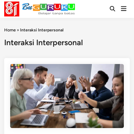
Skip
Mai
to
Open
Men
Search
content
Home
»
Interaksi Interpersonal
Interaksi Interpersonal