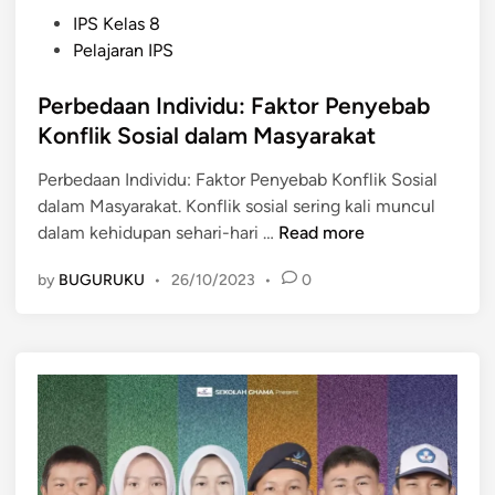
P
IPS Kelas 8
o
Pelajaran IPS
s
t
Perbedaan Individu: Faktor Penyebab
e
Konflik Sosial dalam Masyarakat
d
Perbedaan Individu: Faktor Penyebab Konflik Sosial
i
dalam Masyarakat. Konflik sosial sering kali muncul
n
P
dalam kehidupan sehari-hari …
Read more
e
by
BUGURUKU
•
26/10/2023
•
0
r
b
e
d
a
a
n
I