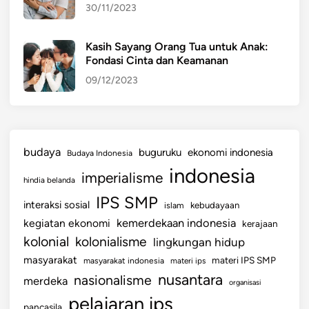
30/11/2023
a
m
M
Kasih Sayang Orang Tua untuk Anak:
Fondasi Cinta dan Keamanan
a
s
09/12/2023
y
a
r
a
budaya
buguruku
ekonomi indonesia
Budaya Indonesia
k
indonesia
imperialisme
a
hindia belanda
t
IPS SMP
interaksi sosial
islam
kebudayaan
kemerdekaan indonesia
kegiatan ekonomi
kerajaan
kolonial
kolonialisme
lingkungan hidup
masyarakat
materi IPS SMP
masyarakat indonesia
materi ips
nusantara
nasionalisme
merdeka
organisasi
pelajaran ips
pancasila