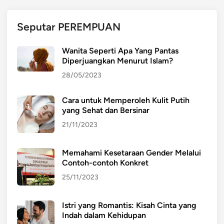
b
a
Seputar PEREMPUAN
b
K
Wanita Seperti Apa Yang Pantas
o
Diperjuangkan Menurut Islam?
n
28/05/2023
f
l
Cara untuk Memperoleh Kulit Putih
i
yang Sehat dan Bersinar
k
S
21/11/2023
o
s
Memahami Kesetaraan Gender Melalui
i
Contoh-contoh Konkret
a
25/11/2023
l
d
Istri yang Romantis: Kisah Cinta yang
a
Indah dalam Kehidupan
l