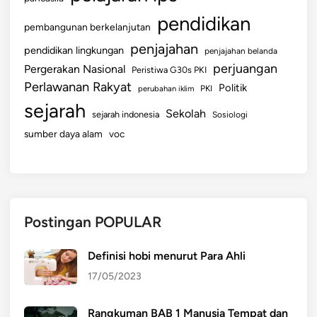
pendidikan
pembangunan berkelanjutan
penjajahan
pendidikan lingkungan
penjajahan belanda
perjuangan
Pergerakan Nasional
Peristiwa G30s PKI
Perlawanan Rakyat
Politik
perubahan iklim
PKI
sejarah
Sekolah
sejarah indonesia
Sosiologi
sumber daya alam
voc
Postingan POPULAR
Definisi hobi menurut Para Ahli
17/05/2023
Rangkuman BAB 1 Manusia Tempat dan