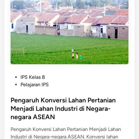
D
y
k
a
a
o
y
r
n
a
a
o
A
k
m
l
a
i
a
t
m
I
(
n
S
d
P
D
o
IPS Kelas 8
o
A
n
Pelajaran IPS
s
)
e
t
Pengaruh Konversi Lahan Pertanian
G
s
e
o
i
Menjadi Lahan Industri di Negara-
d
l
a
negara ASEAN
i
o
d
n
n
a
Pengaruh Konversi Lahan Pertanian Menjadi Lahan
g
n
Industri di Negara-negara ASEAN. Konversi lahan