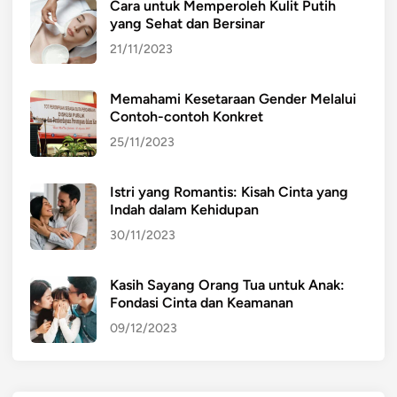
Cara untuk Memperoleh Kulit Putih
L
m
yang Sehat dan Bersinar
a
u
h
r
21/11/2023
a
a
n
n
Memahami Kesetaraan Gender Melalui
I
Contoh-contoh Konkret
n
25/11/2023
d
u
Istri yang Romantis: Kisah Cinta yang
s
Indah dalam Kehidupan
t
30/11/2023
r
i
d
Kasih Sayang Orang Tua untuk Anak:
Fondasi Cinta dan Keamanan
i
N
09/12/2023
e
g
a