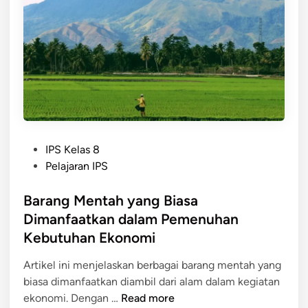
b
n
k
a
u
o
r
h
n
a
i
o
n
K
m
g
e
i
M
b
K
e
u
r
n
t
e
P
t
IPS Kelas 8
u
a
o
a
Pelajaran IPS
h
t
s
h
a
i
t
Barang Mentah yang Biasa
d
n
f
e
a
Dimanfaatkan dalam Pemenuhan
H
d
n
Kebutuhan Ekonomi
i
i
C
d
n
o
Artikel ini menjelaskan berbagai barang mentah yang
u
n
biasa dimanfaatkan diambil dari alam dalam kegiatan
p
B
t
ekonomi. Dengan …
Read more
: