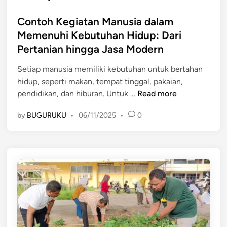
d
s
s
u
t
Contoh Kegiatan Manusia dalam
i
p
e
Memenuhi Kebutuhan Hidup: Dari
d
:
d
Pertanian hingga Jasa Modern
i
D
i
I
a
n
Setiap manusia memiliki kebutuhan untuk bertahan
n
r
hidup, seperti makan, tempat tinggal, pakaian,
d
i
C
pendidikan, dan hiburan. Untuk …
Read more
o
P
o
n
e
by
BUGURUKU
•
06/11/2025
•
0
n
e
r
t
s
t
o
i
a
h
a
n
K
:
i
e
P
a
g
e
n
i
r
h
a
t
i
t