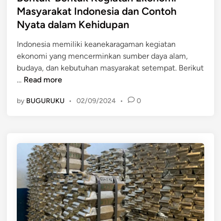
e
a
Masyarakat Indonesia dan Contoh
J
d
D
Nyata dalam Kehidupan
a
i
i
s
n
m
Indonesia memiliki keanekaragaman kegiatan
a
a
ekonomi yang mencerminkan sumber daya alam,
M
n
budaya, dan kebutuhan masyarakat setempat. Berikut
o
B
f
…
Read more
d
e
a
e
by
BUGURUKU
•
02/09/2024
•
0
n
a
r
t
t
n
u
k
k
a
-
n
B
d
e
a
n
l
t
a
u
m