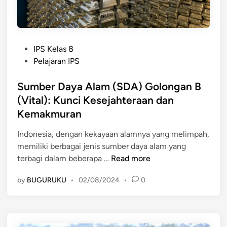
k
P
K
e
e
m
g
e
P
i
n
IPS Kelas 8
o
a
u
Pelajaran IPS
s
t
h
t
Sumber Daya Alam (SDA) Golongan B
a
a
e
n
n
(Vital): Kunci Kesejahteraan dan
d
E
K
Kemakmuran
i
k
e
n
o
b
Indonesia, dengan kekayaan alamnya yang melimpah,
n
u
memiliki berbagai jenis sumber daya alam yang
S
o
t
terbagi dalam beberapa …
Read more
u
m
u
by
BUGURUKU
•
02/08/2024
•
0
m
i
h
b
M
a
e
a
n
r
s
E