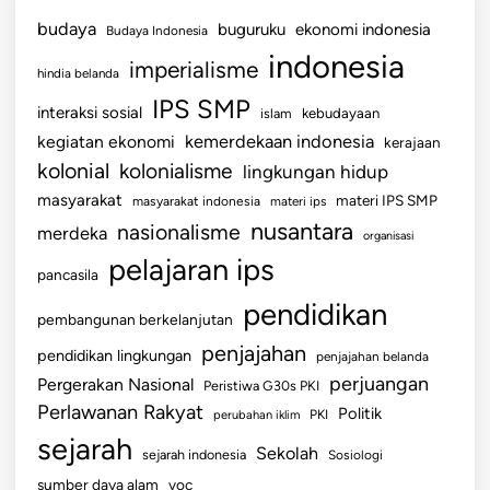
r
budaya
buguruku
ekonomi indonesia
Budaya Indonesia
a
indonesia
imperialisme
-
hindia belanda
n
IPS SMP
interaksi sosial
islam
kebudayaan
e
kemerdekaan indonesia
kegiatan ekonomi
kerajaan
g
kolonial
kolonialisme
lingkungan hidup
a
r
masyarakat
materi IPS SMP
masyarakat indonesia
materi ips
a
nusantara
nasionalisme
merdeka
organisasi
A
pelajaran ips
pancasila
S
E
pendidikan
pembangunan berkelanjutan
A
penjajahan
pendidikan lingkungan
N
penjajahan belanda
perjuangan
Pergerakan Nasional
Peristiwa G30s PKI
Perlawanan Rakyat
Politik
perubahan iklim
PKI
sejarah
Sekolah
sejarah indonesia
Sosiologi
sumber daya alam
voc