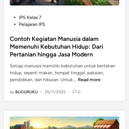
P
IPS Kelas 7
o
Pelajaran IPS
s
t
Contoh Kegiatan Manusia dalam
e
Memenuhi Kebutuhan Hidup: Dari
d
Pertanian hingga Jasa Modern
i
n
Setiap manusia memiliki kebutuhan untuk bertahan
hidup, seperti makan, tempat tinggal, pakaian,
C
pendidikan, dan hiburan. Untuk …
Read more
o
by
BUGURUKU
•
25/11/2025
•
0
n
t
o
h
K
e