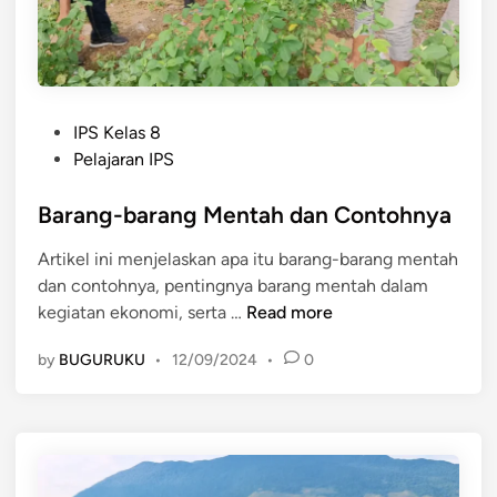
a
n
a
n
g
n
i
g
M
a
a
a
n
J
P
n
IPS Kelas 8
,
a
o
u
Pelajaran IPS
I
s
s
s
n
a
t
Barang-barang Mentah dan Contohnya
i
d
M
e
a
u
Artikel ini menjelaskan apa itu barang-barang mentah
o
d
d
s
dan contohnya, pentingnya barang mentah dalam
d
i
a
t
B
kegiatan ekonomi, serta …
Read more
e
n
l
r
a
r
a
i
by
BUGURUKU
•
12/09/2024
•
0
r
n
m
,
a
M
d
n
e
a
g
m
n
-
e
E