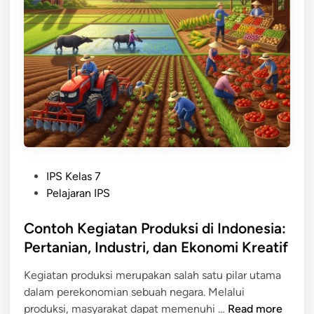
g
i
a
t
a
n
M
a
n
u
P
IPS Kelas 7
s
o
Pelajaran IPS
i
s
a
t
Contoh Kegiatan Produksi di Indonesia:
d
e
Pertanian, Industri, dan Ekonomi Kreatif
a
d
l
Kegiatan produksi merupakan salah satu pilar utama
i
a
dalam perekonomian sebuah negara. Melalui
n
m
C
produksi, masyarakat dapat memenuhi …
Read more