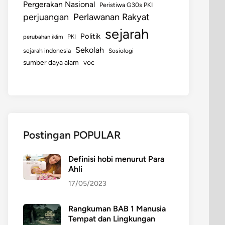
Pergerakan Nasional
Peristiwa G30s PKI
perjuangan
Perlawanan Rakyat
sejarah
Politik
perubahan iklim
PKI
Sekolah
sejarah indonesia
Sosiologi
sumber daya alam
voc
Postingan POPULAR
Definisi hobi menurut Para
Ahli
17/05/2023
Rangkuman BAB 1 Manusia
Tempat dan Lingkungan