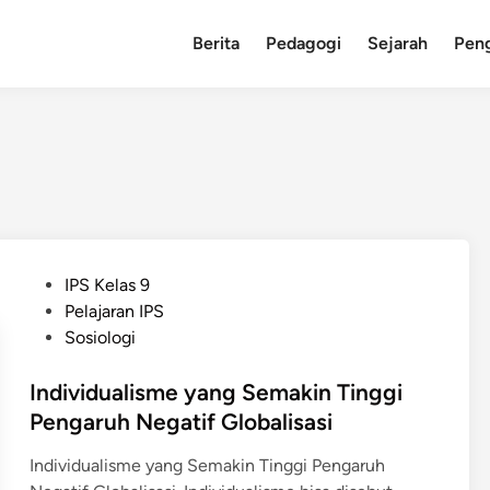
Berita
Pedagogi
Sejarah
Pen
P
IPS Kelas 9
o
Pelajaran IPS
s
Sosiologi
t
e
Individualisme yang Semakin Tinggi
d
Pengaruh Negatif Globalisasi
i
Individualisme yang Semakin Tinggi Pengaruh
n