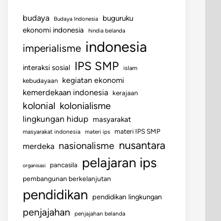
budaya
buguruku
Budaya Indonesia
ekonomi indonesia
hindia belanda
indonesia
imperialisme
IPS SMP
interaksi sosial
islam
kegiatan ekonomi
kebudayaan
kemerdekaan indonesia
kerajaan
kolonial
kolonialisme
lingkungan hidup
masyarakat
materi IPS SMP
masyarakat indonesia
materi ips
nusantara
nasionalisme
merdeka
pelajaran ips
pancasila
organisasi
pembangunan berkelanjutan
pendidikan
pendidikan lingkungan
penjajahan
penjajahan belanda