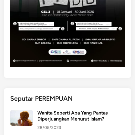
e
m
o
k
r
a
s
i
P
a
n
c
a
Seputar PEREMPUAN
s
i
Wanita Seperti Apa Yang Pantas
l
Diperjuangkan Menurut Islam?
a
28/05/2023
I