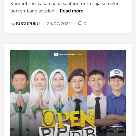
Kompetensi kalian pada saat ini tentu saja semakin
n
a
y
S
berkembang setelah …
Read more
D
a
i
e
t
by
BUGURUKU
•
29/07/2022
•
0
s
m
t
o
e
k
m
r
d
a
a
s
n
i
D
i
n
a
m
i
k
a
D