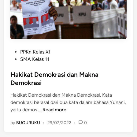
i
n
s
i
p
D
e
P
m
PPKn Kelas XI
o
o
SMA Kelas 11
s
k
t
Hakikat Demokrasi dan Makna
r
e
a
Demokrasi
d
s
Hakikat Demokrasi dan Makna Demokrasi. Kata
i
i
demokrasi berasal dari dua kata dalam bahasa Yunani,
n
S
H
yaitu demos …
Read more
e
a
b
by
BUGURUKU
•
29/07/2022
•
0
k
a
i
g