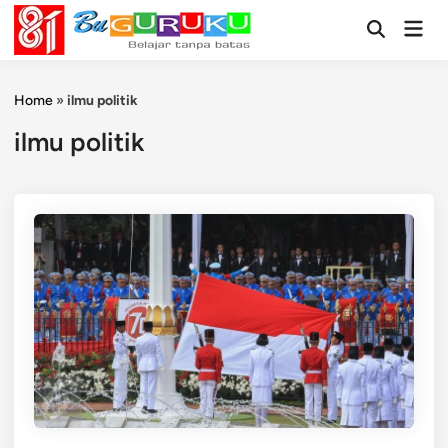
Skip
Mai
to
Open
Men
Search
content
Home
»
ilmu politik
ilmu politik