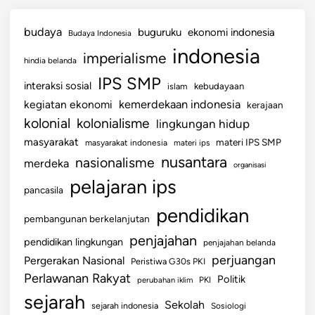
budaya
buguruku
ekonomi indonesia
Budaya Indonesia
indonesia
imperialisme
hindia belanda
IPS SMP
interaksi sosial
islam
kebudayaan
kemerdekaan indonesia
kegiatan ekonomi
kerajaan
kolonial
kolonialisme
lingkungan hidup
masyarakat
materi IPS SMP
masyarakat indonesia
materi ips
nusantara
nasionalisme
merdeka
organisasi
pelajaran ips
pancasila
pendidikan
pembangunan berkelanjutan
penjajahan
pendidikan lingkungan
penjajahan belanda
perjuangan
Pergerakan Nasional
Peristiwa G30s PKI
Perlawanan Rakyat
Politik
perubahan iklim
PKI
sejarah
Sekolah
sejarah indonesia
Sosiologi