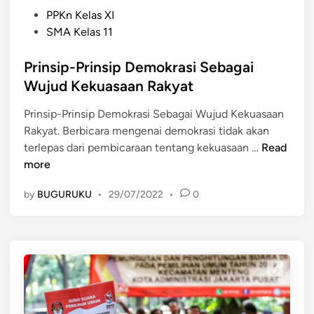
P
PPKn Kelas XI
o
SMA Kelas 11
s
t
Prinsip-Prinsip Demokrasi Sebagai
e
Wujud Kekuasaan Rakyat
d
Prinsip-Prinsip Demokrasi Sebagai Wujud Kekuasaan
i
Rakyat. Berbicara mengenai demokrasi tidak akan
n
P
terlepas dari pembicaraan tentang kekuasaan …
Read
r
more
i
by
BUGURUKU
•
29/07/2022
•
0
n
s
i
p
-
P
r