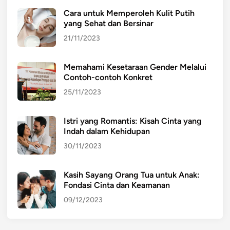
n
Cara untuk Memperoleh Kulit Putih
d
yang Sehat dan Bersinar
o
n
21/11/2023
e
s
Memahami Kesetaraan Gender Melalui
i
Contoh-contoh Konkret
a
25/11/2023
Istri yang Romantis: Kisah Cinta yang
Indah dalam Kehidupan
30/11/2023
Kasih Sayang Orang Tua untuk Anak:
Fondasi Cinta dan Keamanan
09/12/2023