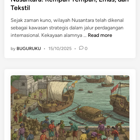
m
e
Tekstil
g
a
d
k
n
i
Sejak zaman kuno, wilayah Nusantara telah dikenal
o
B
n
sebagai kawasan strategis dalam jalur perdagangan
k
u
K
internasional. Kekayaan alamnya …
Read more
,
d
o
d
a
by
BUGURUKU
•
15/10/2025
•
0
m
a
y
o
n
a
d
I
I
i
n
n
t
d
d
a
i
o
s
a
n
U
d
e
t
a
s
a
l
i
m
a
a
a
m
?
d