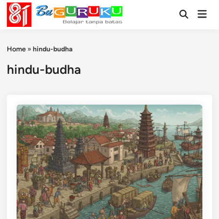
Skip
Mai
to
Open
Men
Search
content
Home
»
hindu-budha
hindu-budha