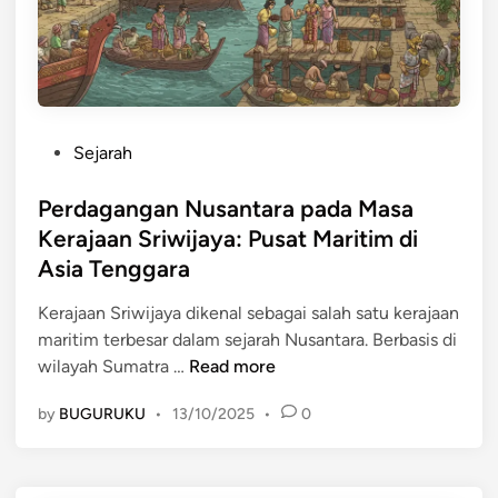
u
a
a
s
g
,
a
a
d
n
n
a
t
g
n
a
a
P
Sejarah
G
r
n
o
r
a
N
s
Perdagangan Nusantara pada Masa
e
p
u
t
Kerajaan Sriwijaya: Pusat Maritim di
s
a
s
e
i
Asia Tenggara
d
a
d
k
a
n
i
Kerajaan Sriwijaya dikenal sebagai salah satu kerajaan
M
t
n
maritim terbesar dalam sejarah Nusantara. Berbasis di
a
a
P
wilayah Sumatra …
Read more
s
r
e
a
a
by
BUGURUKU
•
13/10/2025
•
0
r
K
d
e
a
r