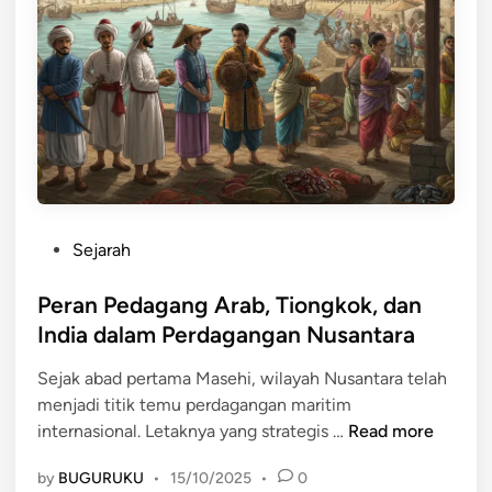
P
e
r
d
a
g
a
n
g
P
Sejarah
a
o
n
s
Peran Pedagang Arab, Tiongkok, dan
N
t
India dalam Perdagangan Nusantara
u
e
s
Sejak abad pertama Masehi, wilayah Nusantara telah
d
a
menjadi titik temu perdagangan maritim
i
n
P
internasional. Letaknya yang strategis …
Read more
n
t
e
a
by
BUGURUKU
•
15/10/2025
•
0
r