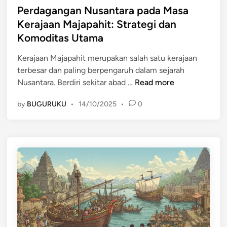
s
a
s
Perdagangan Nusantara pada Masa
a
:
t
Kerajaan Majapahit: Strategi dan
E
M
e
Komoditas Utama
r
a
d
o
l
i
Kerajaan Majapahit merupakan salah satu kerajaan
p
a
n
terbesar dan paling berpengaruh dalam sejarah
a
k
P
Nusantara. Berdiri sekitar abad …
Read more
t
a
e
e
,
by
BUGURUKU
•
14/10/2025
•
0
r
r
S
d
h
u
a
a
n
g
d
d
a
a
a
n
p
K
g
P
e
a
e
l
n
r
a
N
d
p