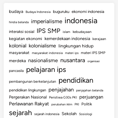
budaya
buguruku
ekonomi indonesia
Budaya Indonesia
indonesia
imperialisme
hindia belanda
IPS SMP
interaksi sosial
islam
kebudayaan
kemerdekaan indonesia
kegiatan ekonomi
kerajaan
kolonial
kolonialisme
lingkungan hidup
masyarakat
materi IPS SMP
masyarakat indonesia
materi ips
nusantara
nasionalisme
merdeka
organisasi
pelajaran ips
pancasila
pendidikan
pembangunan berkelanjutan
penjajahan
pendidikan lingkungan
penjajahan belanda
perjuangan
Pergerakan Nasional
Peristiwa G30s PKI
Perlawanan Rakyat
Politik
perubahan iklim
PKI
sejarah
Sekolah
sejarah indonesia
Sosiologi