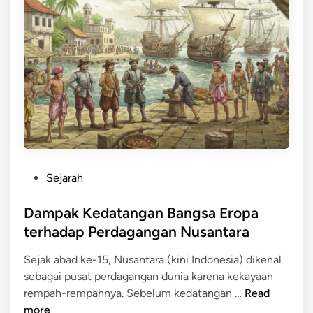
a
a
a
n
b
t
u
a
h
r
a
a
n
:
P
R
e
e
n
m
t
p
P
Sejarah
i
a
o
n
h
s
Dampak Kedatangan Bangsa Eropa
g
-
t
terhadap Perdagangan Nusantara
d
r
e
a
e
Sejak abad ke-15, Nusantara (kini Indonesia) dikenal
d
l
m
sebagai pusat perdagangan dunia karena kekayaan
i
a
p
D
rempah-rempahnya. Sebelum kedatangan …
Read
n
m
a
a
more