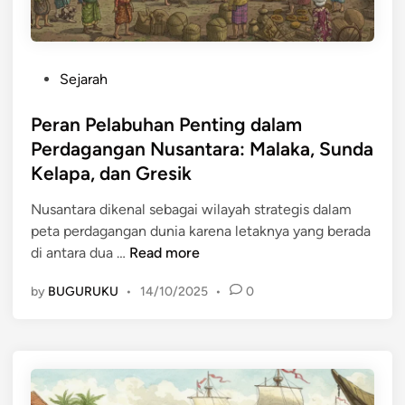
P
a
e
l
r
a
d
P
Sejarah
m
a
o
P
g
s
Peran Pelabuhan Penting dalam
e
a
t
Perdagangan Nusantara: Malaka, Sunda
r
n
e
Kelapa, dan Gresik
d
g
d
a
a
i
Nusantara dikenal sebagai wilayah strategis dalam
g
n
n
peta perdagangan dunia karena letaknya yang berada
a
N
P
di antara dua …
Read more
n
u
e
g
s
by
BUGURUKU
•
14/10/2025
•
0
r
a
a
a
n
n
n
N
t
P
u
a
e
s
r
l