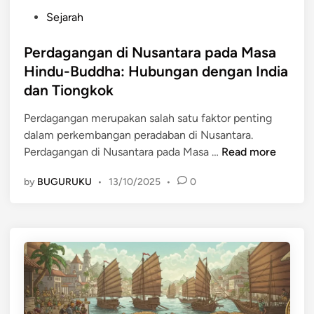
a
a
y
P
Sejarah
m
l
a
o
a
a
:
s
Perdagangan di Nusantara pada Masa
m
P
t
Hindu-Buddha: Hubungan dengan India
P
u
e
dan Tiongkok
e
s
d
r
a
i
Perdagangan merupakan salah satu faktor penting
d
t
n
dalam perkembangan peradaban di Nusantara.
a
M
P
Perdagangan di Nusantara pada Masa …
Read more
g
a
e
a
r
by
BUGURUKU
•
13/10/2025
•
0
r
n
i
d
g
t
a
a
i
g
n
m
a
N
d
n
u
i
g
s
A
a
a