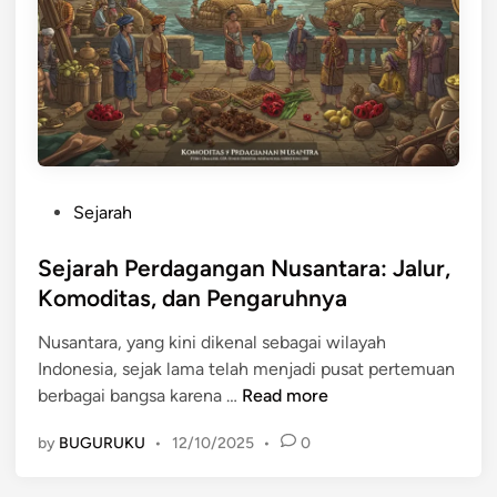
s
n
n
i
d
t
a
i
a
T
N
r
e
u
a
n
s
d
g
a
a
g
n
n
P
Sejarah
a
t
P
o
r
a
e
s
Sejarah Perdagangan Nusantara: Jalur,
a
r
n
t
Komoditas, dan Pengaruhnya
a
g
e
p
a
Nusantara, yang kini dikenal sebagai wilayah
d
a
r
Indonesia, sejak lama telah menjadi pusat pertemuan
i
d
u
S
berbagai bangsa karena …
Read more
n
a
h
e
M
n
by
BUGURUKU
•
12/10/2025
•
0
j
a
y
a
s
a