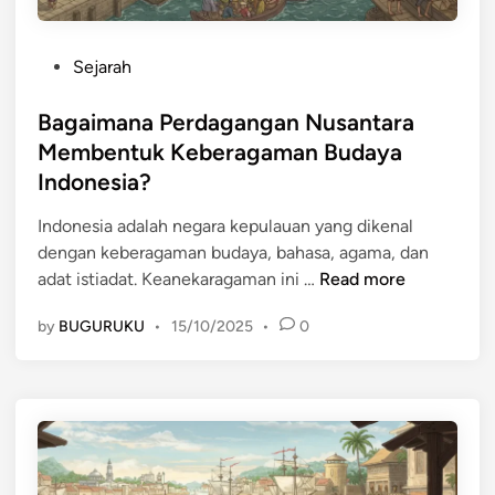
P
Sejarah
o
s
Bagaimana Perdagangan Nusantara
t
Membentuk Keberagaman Budaya
e
Indonesia?
d
i
Indonesia adalah negara kepulauan yang dikenal
n
dengan keberagaman budaya, bahasa, agama, dan
B
adat istiadat. Keanekaragaman ini …
Read more
a
by
BUGURUKU
•
15/10/2025
•
0
g
a
i
m
a
n
a