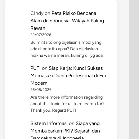
Cindy
on
Peta Risiko Bencana
Alam di Indonesia: Wilayah Paling
Rawan
22/07/2026
Bu minta tolong dijelasin simbol yang
ada di peta itu apaa? Dan dijelaskan
makna warna merah, kuning dll yg ada…
PUTI
on
Siap Kerja: Kunci Sukses
Memasuki Dunia Profesional di Era
Modern
26/05/2026
Are there more information regarding
about this topic for us to research for?
Thank you, Regard PUTI
Sistem Informasi
on
Siapa yang
Membubarkan PKI? Sejarah dan
Dampaknya di Indonesia