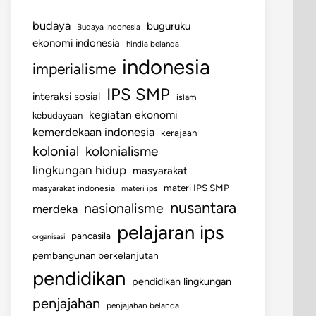
budaya
buguruku
Budaya Indonesia
ekonomi indonesia
hindia belanda
indonesia
imperialisme
IPS SMP
interaksi sosial
islam
kegiatan ekonomi
kebudayaan
kemerdekaan indonesia
kerajaan
kolonial
kolonialisme
lingkungan hidup
masyarakat
materi IPS SMP
masyarakat indonesia
materi ips
nusantara
nasionalisme
merdeka
pelajaran ips
pancasila
organisasi
pembangunan berkelanjutan
pendidikan
pendidikan lingkungan
penjajahan
penjajahan belanda