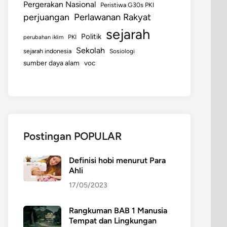
Pergerakan Nasional
Peristiwa G30s PKI
perjuangan
Perlawanan Rakyat
sejarah
Politik
perubahan iklim
PKI
Sekolah
sejarah indonesia
Sosiologi
sumber daya alam
voc
Postingan POPULAR
Definisi hobi menurut Para
Ahli
17/05/2023
Rangkuman BAB 1 Manusia
Tempat dan Lingkungan