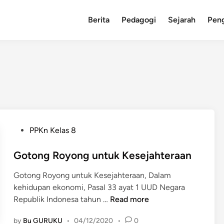
Berita
Pedagogi
Sejarah
Pen
P
PPKn Kelas 8
o
s
Gotong Royong untuk Kesejahteraan
t
Gotong Royong untuk Kesejahteraan, Dalam
e
kehidupan ekonomi, Pasal 33 ayat 1 UUD Negara
d
G
Republik Indonesa tahun …
Read more
i
o
n
by
Bu GURUKU
•
04/12/2020
•
0
t