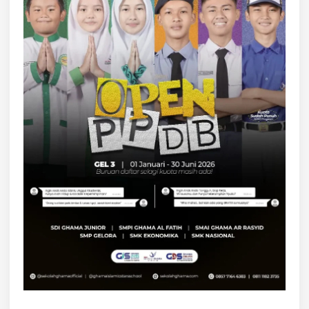
A
J
A
Y
A
N
G
B
E
R
M
I
G
R
A
S
I
?