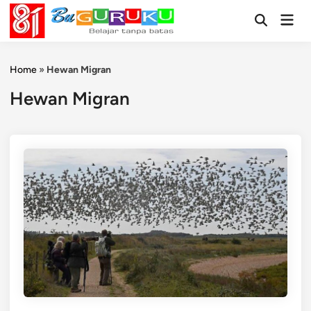
Skip
Mai
to
Open
Men
Search
content
Home
»
Hewan Migran
Hewan Migran