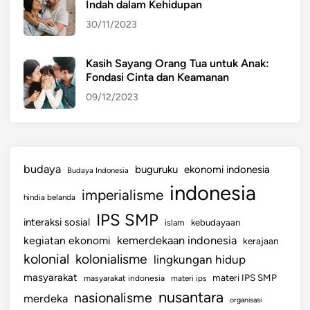
Indah dalam Kehidupan
30/11/2023
Kasih Sayang Orang Tua untuk Anak:
Fondasi Cinta dan Keamanan
09/12/2023
budaya
buguruku
ekonomi indonesia
Budaya Indonesia
indonesia
imperialisme
hindia belanda
IPS SMP
interaksi sosial
islam
kebudayaan
kemerdekaan indonesia
kegiatan ekonomi
kerajaan
kolonial
kolonialisme
lingkungan hidup
masyarakat
materi IPS SMP
masyarakat indonesia
materi ips
nusantara
nasionalisme
merdeka
organisasi