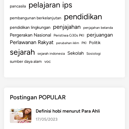
pelajaran ips
pancasila
pendidikan
pembangunan berkelanjutan
penjajahan
pendidikan lingkungan
penjajahan belanda
perjuangan
Pergerakan Nasional
Peristiwa G30s PKI
Perlawanan Rakyat
Politik
perubahan iklim
PKI
sejarah
Sekolah
sejarah indonesia
Sosiologi
sumber daya alam
voc
Postingan POPULAR
Definisi hobi menurut Para Ahli
17/05/2023