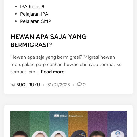
P
IPA Kelas 9
o
Pelajaran IPA
s
Pelajaran SMP
t
e
HEWAN APA SAJA YANG
d
BERMIGRASI?
i
Hewan apa saja yang bermigrasi? Migrasi hewan
n
merupakan perpindahan hewan dari satu tempat ke
H
tempat lain …
Read more
E
by
BUGURUKU
•
31/01/2023
•
0
W
A
N
A
P
A
S