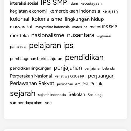
IPS SMP
interaksi sosial
islam
kebudayaan
kemerdekaan indonesia
kegiatan ekonomi
kerajaan
kolonial
kolonialisme
lingkungan hidup
masyarakat
materi IPS SMP
masyarakat indonesia
materi ips
nusantara
nasionalisme
merdeka
organisasi
pelajaran ips
pancasila
pendidikan
pembangunan berkelanjutan
penjajahan
pendidikan lingkungan
penjajahan belanda
perjuangan
Pergerakan Nasional
Peristiwa G30s PKI
Perlawanan Rakyat
Politik
perubahan iklim
PKI
sejarah
Sekolah
sejarah indonesia
Sosiologi
sumber daya alam
voc