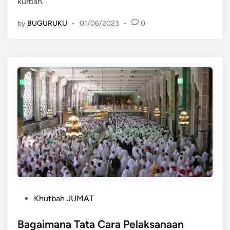
kurban.
n
n
Q
by
BUGURUKU
•
01/06/2023
•
0
u
r
b
a
n
P
Khutbah JUMAT
o
s
Bagaimana Tata Cara Pelaksanaan