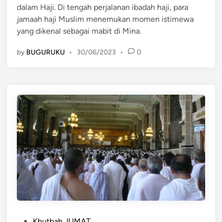
dalam Haji. Di tengah perjalanan ibadah haji, para
i
jamaah haji Muslim menemukan momen istimewa
n
yang dikenal sebagai mabit di Mina.
by
BUGURUKU
•
30/06/2023
•
0
P
Khutbah JUMAT