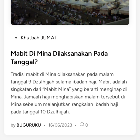
P
Khutbah JUMAT
o
s
Mabit Di Mina Dilaksanakan Pada
t
Tanggal?
e
Tradisi mabit di Mina dilaksanakan pada malam
d
tanggal 9 Dzulhijjah selama ibadah haji. Mabit adalah
i
singkatan dari “Mabit Mina” yang berarti menginap di
n
Mina. Jamaah haji menghabiskan malam tersebut di
Mina sebelum melanjutkan rangkaian ibadah haji
pada tanggal 10 Dzulhijjah.
by
BUGURUKU
•
16/06/2023
•
0