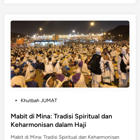
P
Khutbah JUMAT
o
s
Mabit di Mina: Tradisi Spiritual dan
t
Keharmonisan dalam Haji
e
Mabit di Mina: Tradisi Spiritual dan Keharmonisan
d