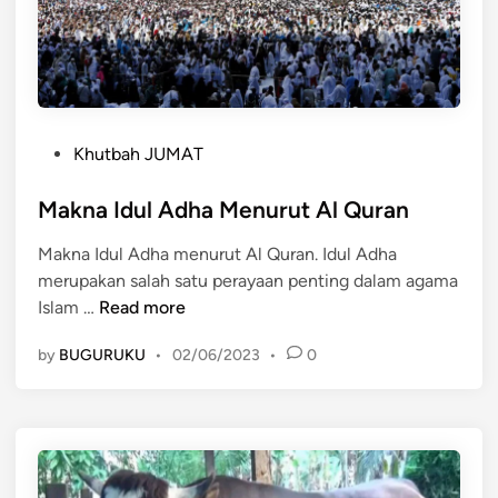
P
Khutbah JUMAT
o
s
Makna Idul Adha Menurut Al Quran
t
Makna Idul Adha menurut Al Quran. Idul Adha
e
merupakan salah satu perayaan penting dalam agama
d
M
Islam …
Read more
i
a
n
by
BUGURUKU
•
02/06/2023
•
0
k
n
a
I
d
u