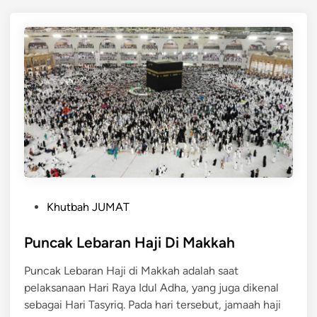
P
Khutbah JUMAT
o
s
Puncak Lebaran Haji Di Makkah
t
Puncak Lebaran Haji di Makkah adalah saat
e
pelaksanaan Hari Raya Idul Adha, yang juga dikenal
d
sebagai Hari Tasyriq. Pada hari tersebut, jamaah haji
i