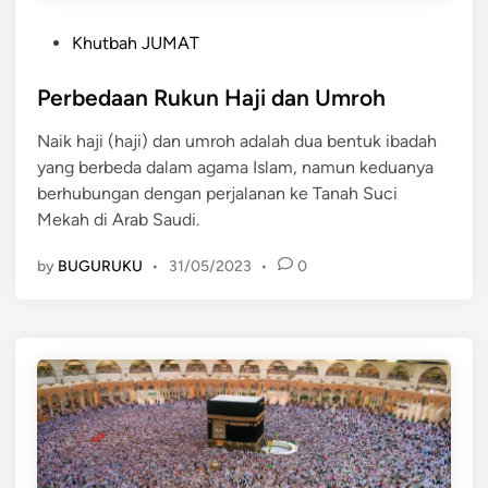
a
P
P
Khutbah JUMAT
o
e
s
Perbedaan Rukun Haji dan Umroh
l
t
a
Naik haji (haji) dan umroh adalah dua bentuk ibadah
e
k
yang berbeda dalam agama Islam, namun keduanya
d
s
berhubungan dengan perjalanan ke Tanah Suci
i
a
Mekah di Arab Saudi.
n
n
a
by
BUGURUKU
•
31/05/2023
•
0
a
n
I
b
a
d
a
h
H