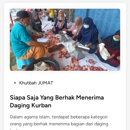
n
a
r
a
M
e
n
y
e
m
b
e
P
l
Khutbah JUMAT
o
i
s
Siapa Saja Yang Berhak Menerima
h
t
H
Daging Kurban
e
e
Dalam agama Islam, terdapat beberapa kategori
d
w
orang yang berhak menerima bagian dari daging
i
a