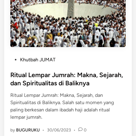
P
Khutbah JUMAT
o
s
Ritual Lempar Jumrah: Makna, Sejarah,
t
dan Spiritualitas di Baliknya
e
Ritual Lempar Jumrah: Makna, Sejarah, dan
d
Spiritualitas di Baliknya. Salah satu momen yang
i
paling berkesan dalam ibadah haji adalah ritual
n
lempar jumrah.
by
BUGURUKU
•
30/06/2023
•
0