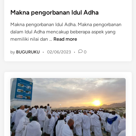
o
s
Makna pengorbanan Idul Adha
t
Makna pengorbanan Idul Adha. Makna pengorbanan
e
dalam Idul Adha mencakup beberapa aspek yang
d
M
memiliki nilai dan …
Read more
i
a
n
by
BUGURUKU
•
02/06/2023
•
0
k
n
a
p
e
n
g
o
r
b
a
n