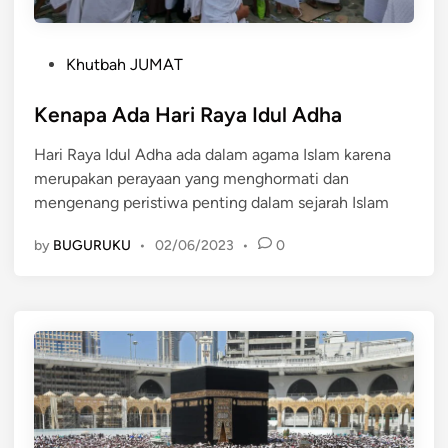
a
n
P
I
Khutbah JUMAT
o
d
s
Kenapa Ada Hari Raya Idul Adha
u
t
l
Hari Raya Idul Adha ada dalam agama Islam karena
e
A
merupakan perayaan yang menghormati dan
d
d
mengenang peristiwa penting dalam sejarah Islam
i
h
n
a
by
BUGURUKU
•
02/06/2023
•
0