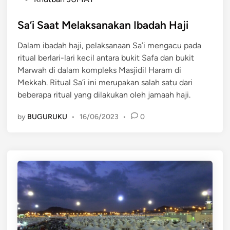
o
s
Sa’i Saat Melaksanakan Ibadah Haji
t
Dalam ibadah haji, pelaksanaan Sa’i mengacu pada
e
ritual berlari-lari kecil antara bukit Safa dan bukit
d
Marwah di dalam kompleks Masjidil Haram di
i
Mekkah. Ritual Sa’i ini merupakan salah satu dari
n
beberapa ritual yang dilakukan oleh jamaah haji.
by
BUGURUKU
•
16/06/2023
•
0