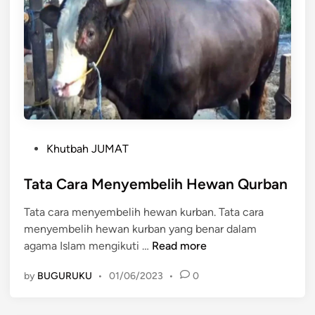
l
A
d
h
a
M
e
n
P
u
Khutbah JUMAT
o
r
s
Tata Cara Menyembelih Hewan Qurban
u
t
t
Tata cara menyembelih hewan kurban. Tata cara
e
A
menyembelih hewan kurban yang benar dalam
d
l
T
agama Islam mengikuti …
Read more
i
Q
a
n
u
by
BUGURUKU
•
01/06/2023
•
0
t
r
a
a
C