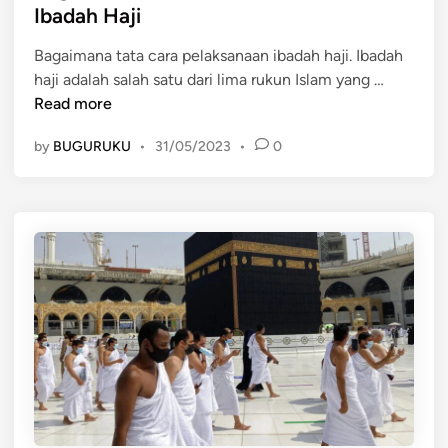
t
Ibadah Haji
e
Bagaimana tata cara pelaksanaan ibadah haji. Ibadah
d
B
haji adalah salah satu dari lima rukun Islam yang …
i
a
Read more
n
g
by
BUGURUKU
•
31/05/2023
•
0
a
i
m
a
n
a
T
a
t
a
C
a
r