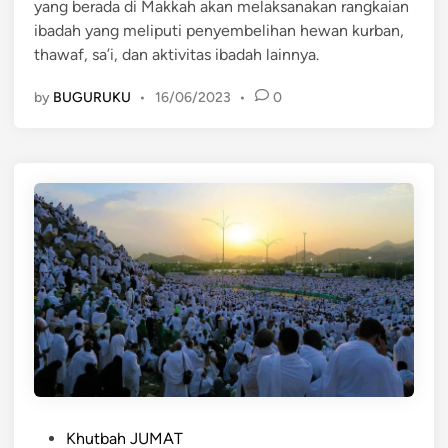
yang berada di Makkah akan melaksanakan rangkaian
n
ibadah yang meliputi penyembelihan hewan kurban,
thawaf, sa’i, dan aktivitas ibadah lainnya.
by
BUGURUKU
•
16/06/2023
•
0
P
Khutbah JUMAT