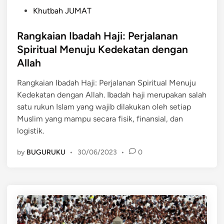
P
Khutbah JUMAT
o
s
Rangkaian Ibadah Haji: Perjalanan
t
Spiritual Menuju Kedekatan dengan
e
Allah
d
i
Rangkaian Ibadah Haji: Perjalanan Spiritual Menuju
n
Kedekatan dengan Allah. Ibadah haji merupakan salah
satu rukun Islam yang wajib dilakukan oleh setiap
Muslim yang mampu secara fisik, finansial, dan
logistik.
by
BUGURUKU
•
30/06/2023
•
0