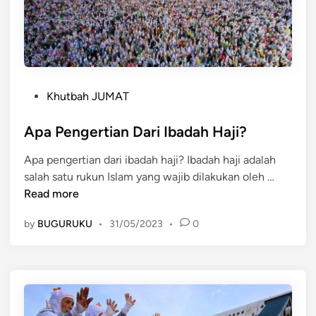
a
j
i
P
Khutbah JUMAT
o
s
Apa Pengertian Dari Ibadah Haji?
t
Apa pengertian dari ibadah haji? Ibadah haji adalah
e
A
salah satu rukun Islam yang wajib dilakukan oleh …
d
p
Read more
i
a
n
by
BUGURUKU
•
31/05/2023
•
0
P
e
n
g
e
r