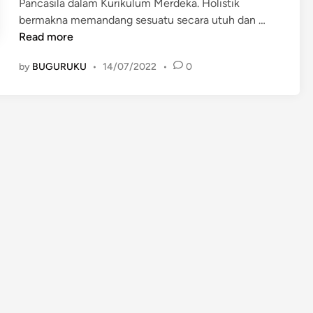
Pancasila dalam Kurikulum Merdeka. Holistik
P
bermakna memandang sesuatu secara utuh dan …
r
Read more
i
by
BUGURUKU
•
14/07/2022
•
0
n
s
i
p
-
p
r
i
n
s
i
p
p
r
o