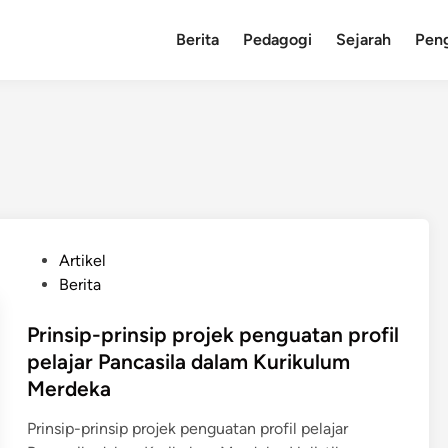
Berita
Pedagogi
Sejarah
Pen
P
Artikel
o
Berita
s
t
Prinsip-prinsip projek penguatan profil
e
pelajar Pancasila dalam Kurikulum
d
Merdeka
i
n
Prinsip-prinsip projek penguatan profil pelajar