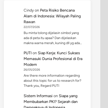
Cindy
on
Peta Risiko Bencana
Alam di Indonesia: Wilayah Paling
Rawan
22/07/2026
Bu minta tolong dijelasin simbol yang
ada di peta itu apaa? Dan dijelaskan
makna warna merah, kuning dll yg ada…
PUTI
on
Siap Kerja: Kunci Sukses
Memasuki Dunia Profesional di Era
Modern
26/05/2026
Are there more information regarding
about this topic for us to research for?
Thank you, Regard PUTI
Sistem Informasi
on
Siapa yang
Membubarkan PKI? Sejarah dan
Dampaknya di Indonesia