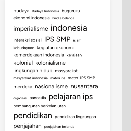
budaya
buguruku
Budaya Indonesia
ekonomi indonesia
hindia belanda
indonesia
imperialisme
IPS SMP
interaksi sosial
islam
kegiatan ekonomi
kebudayaan
kemerdekaan indonesia
kerajaan
kolonial
kolonialisme
lingkungan hidup
masyarakat
materi IPS SMP
masyarakat indonesia
materi ips
nusantara
nasionalisme
merdeka
pelajaran ips
pancasila
organisasi
pembangunan berkelanjutan
pendidikan
pendidikan lingkungan
penjajahan
penjajahan belanda