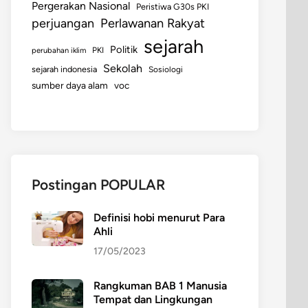
Pergerakan Nasional
Peristiwa G30s PKI
perjuangan
Perlawanan Rakyat
sejarah
Politik
perubahan iklim
PKI
Sekolah
sejarah indonesia
Sosiologi
sumber daya alam
voc
Postingan POPULAR
Definisi hobi menurut Para
Ahli
17/05/2023
Rangkuman BAB 1 Manusia
Tempat dan Lingkungan