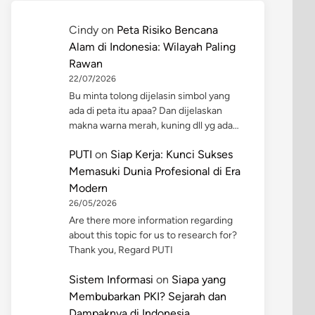
Cindy
on
Peta Risiko Bencana
Alam di Indonesia: Wilayah Paling
Rawan
22/07/2026
Bu minta tolong dijelasin simbol yang
ada di peta itu apaa? Dan dijelaskan
makna warna merah, kuning dll yg ada…
PUTI
on
Siap Kerja: Kunci Sukses
Memasuki Dunia Profesional di Era
Modern
26/05/2026
Are there more information regarding
about this topic for us to research for?
Thank you, Regard PUTI
Sistem Informasi
on
Siapa yang
Membubarkan PKI? Sejarah dan
Dampaknya di Indonesia