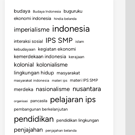
budaya
buguruku
Budaya Indonesia
ekonomi indonesia
hindia belanda
indonesia
imperialisme
IPS SMP
interaksi sosial
islam
kegiatan ekonomi
kebudayaan
kemerdekaan indonesia
kerajaan
kolonial
kolonialisme
lingkungan hidup
masyarakat
materi IPS SMP
masyarakat indonesia
materi ips
nusantara
nasionalisme
merdeka
pelajaran ips
pancasila
organisasi
pembangunan berkelanjutan
pendidikan
pendidikan lingkungan
penjajahan
penjajahan belanda