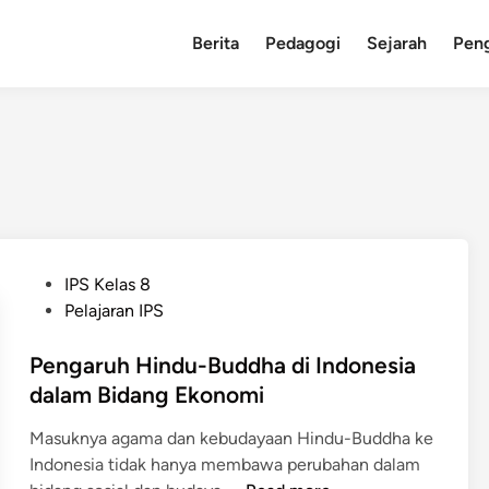
Berita
Pedagogi
Sejarah
Pen
P
IPS Kelas 8
o
Pelajaran IPS
s
t
Pengaruh Hindu-Buddha di Indonesia
e
dalam Bidang Ekonomi
d
Masuknya agama dan kebudayaan Hindu-Buddha ke
i
Indonesia tidak hanya membawa perubahan dalam
n