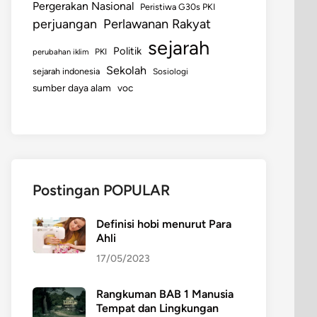
Pergerakan Nasional
Peristiwa G30s PKI
perjuangan
Perlawanan Rakyat
sejarah
Politik
perubahan iklim
PKI
Sekolah
sejarah indonesia
Sosiologi
sumber daya alam
voc
Postingan POPULAR
Definisi hobi menurut Para
Ahli
17/05/2023
Rangkuman BAB 1 Manusia
Tempat dan Lingkungan