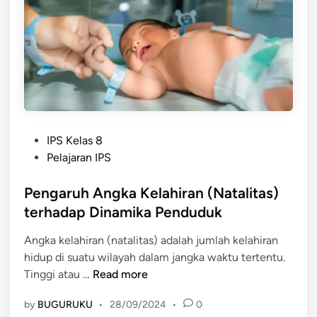
n
a
g
K
D
e
i
l
m
a
a
h
k
i
s
r
P
u
IPS Kelas 8
a
o
d
Pelajaran IPS
n
s
d
t
Pengaruh Angka Kelahiran (Natalitas)
e
e
n
terhadap Dinamika Penduduk
d
g
Angka kelahiran (natalitas) adalah jumlah kelahiran
i
a
hidup di suatu wilayah dalam jangka waktu tertentu.
n
n
P
Tinggi atau …
Read more
A
e
n
by
BUGURUKU
•
28/09/2024
•
0
n
g