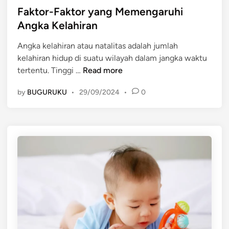
t
Faktor-Faktor yang Memengaruhi
r
a
e
u
Angka Kelahiran
n
d
h
C
Angka kelahiran atau natalitas adalah jumlah
i
i
o
kelahiran hidup di suatu wilayah dalam jangka waktu
n
D
n
F
tertentu. Tinggi …
Read more
i
t
a
n
o
by
BUGURUKU
•
29/09/2024
•
0
k
a
h
t
m
n
o
i
y
r
k
a
-
a
F
P
a
e
k
n
t
d
o
u
r
d