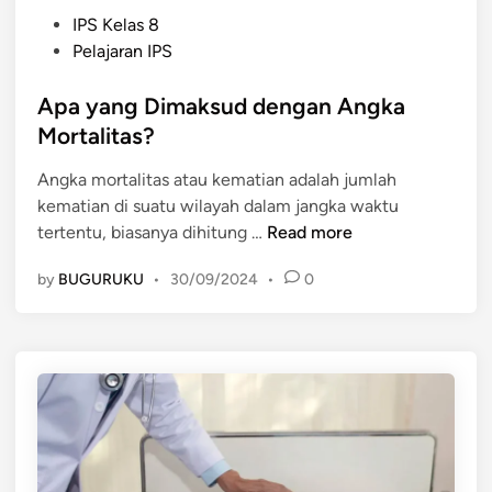
a
P
a
IPS Kelas 8
l
o
n
Pelajaran IPS
a
s
K
m
t
Apa yang Dimaksud dengan Angka
a
D
e
s
Mortalitas?
i
d
a
n
Angka mortalitas atau kematian adalah jumlah
i
r
a
kematian di suatu wilayah dalam jangka waktu
n
(
m
A
tertentu, biasanya dihitung …
Read more
C
i
p
r
k
by
BUGURUKU
•
30/09/2024
•
0
a
u
a
y
d
P
a
e
e
n
D
n
g
e
d
D
a
u
i
t
d
m
h
u