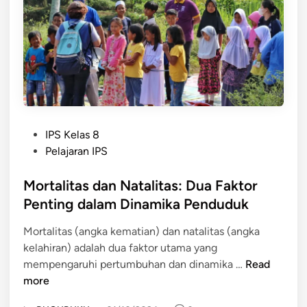
s
g
A
k
n
a
g
K
k
e
a
m
K
a
e
t
P
m
IPS Kelas 8
i
o
a
Pelajaran IPS
a
s
t
n
t
Mortalitas dan Natalitas: Dua Faktor
i
d
e
a
Penting dalam Dinamika Penduduk
a
d
n
l
Mortalitas (angka kematian) dan natalitas (angka
i
:
a
kelahiran) adalah dua faktor utama yang
n
M
m
M
mempengaruhi pertumbuhan dan dinamika …
Read
e
D
o
more
m
e
r
a
m