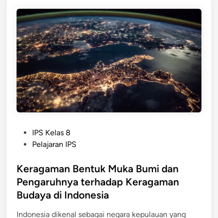
h
m
D
p
i
e
n
n
a
g
m
a
i
r
k
u
a
h
P
i
e
P
P
n
IPS Kelas 8
e
o
d
Pelajaran IPS
r
s
u
u
t
Keragaman Bentuk Muka Bumi dan
d
b
e
u
Pengaruhnya terhadap Keragaman
a
d
k
h
Budaya di Indonesia
i
d
a
n
i
Indonesia dikenal sebagai negara kepulauan yang
n