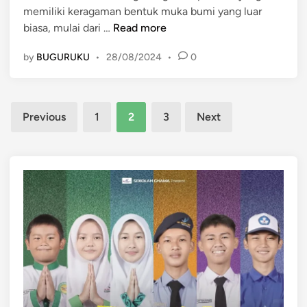
I
memiliki keragaman bentuk muka bumi yang luar
S
K
n
biasa, mulai dari …
Read more
o
e
d
s
by
BUGURUKU
•
28/08/2024
•
0
r
o
i
a
n
a
g
e
l
Posts
a
s
?
Previous
1
2
3
Next
m
i
pagination
a
a
n
B
e
n
t
u
k
M
u
k