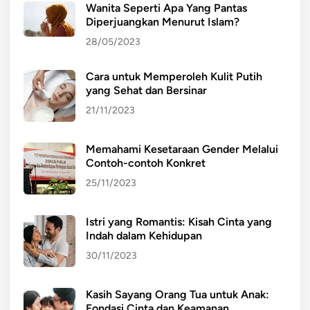
a
Wanita Seperti Apa Yang Pantas
Diperjuangkan Menurut Islam?
t
e
28/05/2023
r
h
Cara untuk Memperoleh Kulit Putih
a
yang Sehat dan Bersinar
d
21/11/2023
a
p
Memahami Kesetaraan Gender Melalui
K
Contoh-contoh Konkret
e
25/11/2023
r
a
g
Istri yang Romantis: Kisah Cinta yang
Indah dalam Kehidupan
a
m
30/11/2023
a
n
Kasih Sayang Orang Tua untuk Anak:
B
Fondasi Cinta dan Keamanan