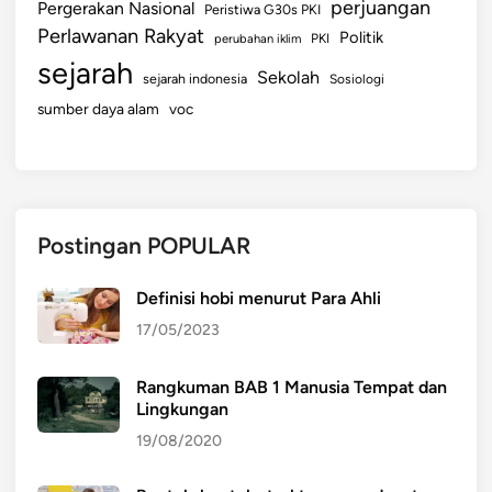
perjuangan
Pergerakan Nasional
Peristiwa G30s PKI
Perlawanan Rakyat
Politik
perubahan iklim
PKI
sejarah
Sekolah
sejarah indonesia
Sosiologi
sumber daya alam
voc
Postingan POPULAR
Definisi hobi menurut Para Ahli
17/05/2023
Rangkuman BAB 1 Manusia Tempat dan
Lingkungan
19/08/2020