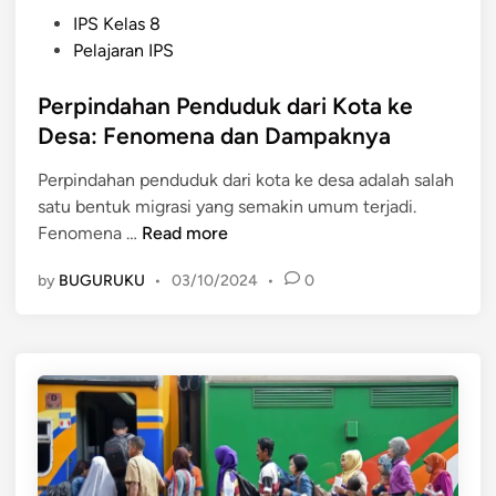
P
IPS Kelas 8
o
Pelajaran IPS
s
t
Perpindahan Penduduk dari Kota ke
e
Desa: Fenomena dan Dampaknya
d
Perpindahan penduduk dari kota ke desa adalah salah
i
satu bentuk migrasi yang semakin umum terjadi.
n
P
Fenomena …
Read more
e
by
BUGURUKU
•
03/10/2024
•
0
r
p
i
n
d
a
h
a