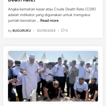
d
:
D
Angka kematian kasar atau Crude Death Rate (CDR)
i
D
e
adalah indikator yang digunakan untuk mengukur
n
u
m
R
jumlah kematian …
Read more
a
o
u
F
g
by
BUGURUKU
•
30/09/2024
•
0
m
a
r
u
k
a
s
t
f
A
o
i
n
r
g
P
k
e
a
n
K
t
e
i
m
n
a
g
t
d
i