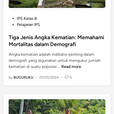
P
g
t
r
e
a
o
r
P
l
IPS Kelas 8
s
i
o
i
Pelajaran IPS
e
s
t
s
t
Tiga Jenis Angka Kematian: Memahami
a
d
e
s
Mortalitas dalam Demografi
a
d
:
n
Angka kematian adalah indikator penting dalam
i
M
D
demografi yang digunakan untuk mengukur jumlah
n
e
a
T
kematian di suatu populasi …
Read more
m
m
i
a
p
by
BUGURUKU
•
01/10/2024
•
0
g
h
a
a
a
k
J
m
n
e
i
y
n
A
a
i
n