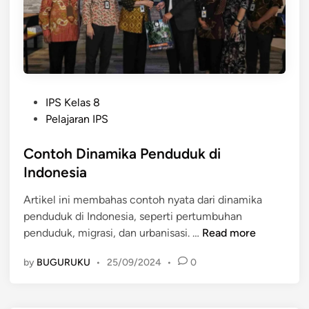
m
a
i
P
k
e
a
n
P
d
e
u
P
n
IPS Kelas 8
d
o
d
Pelajaran IPS
u
s
u
k
t
Contoh Dinamika Penduduk di
d
e
u
Indonesia
d
k
Artikel ini membahas contoh nyata dari dinamika
i
D
penduduk di Indonesia, seperti pertumbuhan
n
a
C
penduduk, migrasi, dan urbanisasi. …
Read more
p
o
a
by
BUGURUKU
•
25/09/2024
•
0
n
t
t
M
o
e