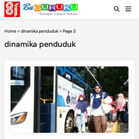
Skip
Mai
to
Open
Men
Search
content
Home
»
dinamika penduduk
»
Page 2
dinamika penduduk