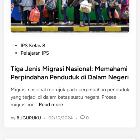
n
P
e
n
d
u
P
d
IPS Kelas 8
o
u
Pelajaran IPS
s
k
t
Tiga Jenis Migrasi Nasional: Memahami
d
e
a
Perpindahan Penduduk di Dalam Negeri
d
r
Migrasi nasional merujuk pada perpindahan penduduk
i
i
yang terjadi di dalam batas suatu negara. Proses
n
K
T
migrasi ini …
Read more
o
i
t
by
BUGURUKU
•
02/10/2024
•
0
g
a
a
k
J
e