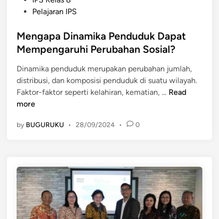
p
o
M
Pelajaran IPS
D
s
e
i
t
Mengapa Dinamika Penduduk Dapat
m
n
e
e
Mempengaruhi Perubahan Sosial?
a
d
n
m
Dinamika penduduk merupakan perubahan jumlah,
i
g
i
distribusi, dan komposisi penduduk di suatu wilayah.
n
a
k
M
Faktor-faktor seperti kelahiran, kematian, …
Read
r
a
e
more
u
P
n
h
e
by
BUGURUKU
•
28/09/2024
•
0
g
i
n
a
D
d
p
i
u
a
n
d
D
a
u
i
m
k
n
i
a
k