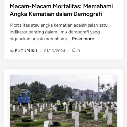
t
Macam-Macam Mortalitas: Memahami
(
n
e
M
Angka Kematian dalam Demografi
P
d
i
e
Mortalitas atau angka kematian adalah salah satu
i
g
n
indikator penting dalam ilmu demografi yang
n
r
d
M
digunakan untuk memahami …
Read more
a
u
a
s
d
by
BUGURUKU
•
01/10/2024
•
0
c
i
u
a
)
k
m
:
d
-
M
i
M
e
D
a
m
a
c
a
l
a
h
a
m
a
m
M
m
N
o
i
e
r