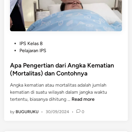
a
R
k
k
a
s
t
u
e
d
)
d
P
e
IPS Kelas 8
o
n
Pelajaran IPS
s
g
t
Apa Pengertian dari Angka Kematian
a
e
n
(Mortalitas) dan Contohnya
d
A
Angka kematian atau mortalitas adalah jumlah
i
n
kematian di suatu wilayah dalam jangka waktu
n
g
A
tertentu, biasanya dihitung …
Read more
k
p
a
by
BUGURUKU
•
30/09/2024
•
0
a
M
P
o
e
r