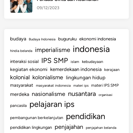
u
09/12/2023
d
a
y
a
budaya
buguruku
ekonomi indonesia
Budaya Indonesia
d
indonesia
i
imperialisme
hindia belanda
I
IPS SMP
interaksi sosial
n
islam
kebudayaan
d
kemerdekaan indonesia
kegiatan ekonomi
kerajaan
o
kolonial
kolonialisme
lingkungan hidup
n
masyarakat
materi IPS SMP
masyarakat indonesia
materi ips
e
nusantara
nasionalisme
merdeka
organisasi
s
pelajaran ips
i
pancasila
a
pendidikan
pembangunan berkelanjutan
penjajahan
pendidikan lingkungan
penjajahan belanda