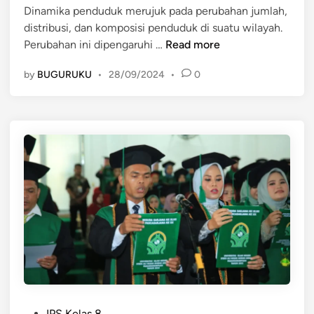
Dinamika penduduk merujuk pada perubahan jumlah,
i
(
a
distribusi, dan komposisi penduduk di suatu wilayah.
n
N
s
F
Perubahan ini dipengaruhi …
Read more
a
)
a
t
?
by
BUGURUKU
•
28/09/2024
•
0
k
a
t
l
o
i
r
t
-
a
F
s
a
)
k
t
t
e
o
r
r
h
y
a
a
d
n
a
P
g
IPS Kelas 8