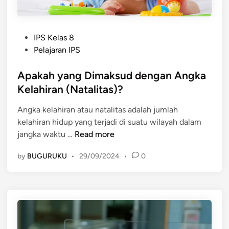
y
u
a
k
n
P
g
IPS Kelas 8
o
M
Pelajaran IPS
s
e
t
Apakah yang Dimaksud dengan Angka
m
e
e
Kelahiran (Natalitas)?
d
n
Angka kelahiran atau natalitas adalah jumlah
i
g
kelahiran hidup yang terjadi di suatu wilayah dalam
n
a
A
jangka waktu …
Read more
r
p
u
by
BUGURUKU
•
29/09/2024
•
0
a
h
k
i
a
A
h
n
y
g
a
k