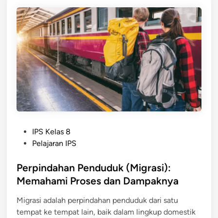
e
D
n
e
i
s
s
a
M
:
i
F
g
e
r
n
a
o
s
m
i
e
P
N
IPS Kelas 8
n
o
a
Pelajaran IPS
a
s
s
d
t
Perpindahan Penduduk (Migrasi):
i
a
e
o
Memahami Proses dan Dampaknya
n
d
n
D
Migrasi adalah perpindahan penduduk dari satu
i
a
a
tempat ke tempat lain, baik dalam lingkup domestik
n
l
m