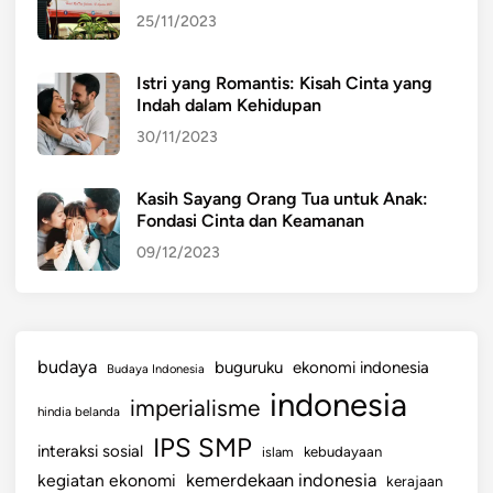
n
25/11/2023
E
k
Istri yang Romantis: Kisah Cinta yang
o
Indah dalam Kehidupan
s
30/11/2023
i
s
t
Kasih Sayang Orang Tua untuk Anak:
Fondasi Cinta dan Keamanan
e
m
09/12/2023
budaya
buguruku
ekonomi indonesia
Budaya Indonesia
indonesia
imperialisme
hindia belanda
IPS SMP
interaksi sosial
islam
kebudayaan
kemerdekaan indonesia
kegiatan ekonomi
kerajaan