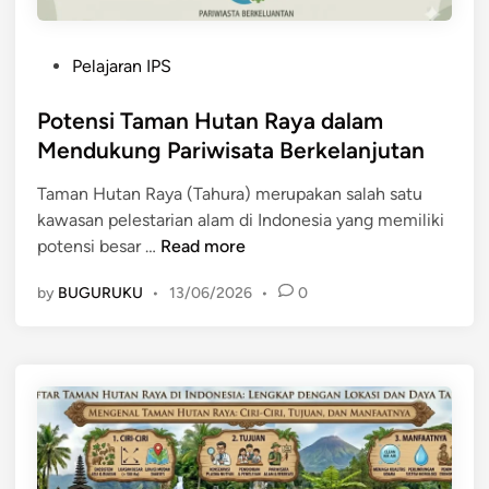
P
Pelajaran IPS
o
s
Potensi Taman Hutan Raya dalam
t
Mendukung Pariwisata Berkelanjutan
e
Taman Hutan Raya (Tahura) merupakan salah satu
d
kawasan pelestarian alam di Indonesia yang memiliki
i
P
potensi besar …
Read more
n
o
by
BUGURUKU
•
13/06/2026
•
0
t
e
n
s
i
T
a
m