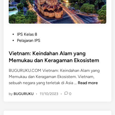
y
i
t
a
k
a
n
A
g
l
W
a
a
P
m
IPS Kelas 8
j
o
T
Pelajaran IPS
i
s
e
b
t
Vietnam: Keindahan Alam yang
r
D
e
i
Memukau dan Keragaman Ekosistem
i
d
n
k
BUGURUKU.COM Vietnam: Keindahan Alam yang
i
d
u
Memukau dan Keragaman Ekosistem. Vietnam,
n
a
n
V
sebuah negara yang terletak di Asia …
Read more
h
j
i
d
u
by
BUGURUKU
•
11/10/2023
•
0
e
i
n
t
I
g
n
n
i
a
d