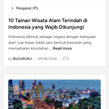
g
e
a
P
Pelajaran IPS
r
n
o
i
L
s
10 Taman Wisata Alam Terindah di
n
o
t
Indonesia yang Wajib Dikunjungi
d
k
e
a
a
Indonesia dikenal sebagai negara dengan kekayaan
d
h
s
alam luar biasa. Salah satu bentuk kawasan yang
i
d
i
1
memadukan keindahan …
Read more
n
i
d
0
I
by
BUGURUKU
•
09/06/2026
•
0
a
T
n
n
a
d
D
m
o
a
a
n
y
n
e
a
W
s
T
i
i
a
s
a
r
a