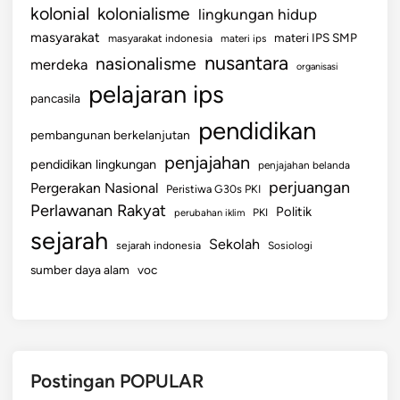
kolonial
kolonialisme
lingkungan hidup
masyarakat
materi IPS SMP
masyarakat indonesia
materi ips
nusantara
nasionalisme
merdeka
organisasi
pelajaran ips
pancasila
pendidikan
pembangunan berkelanjutan
penjajahan
pendidikan lingkungan
penjajahan belanda
perjuangan
Pergerakan Nasional
Peristiwa G30s PKI
Perlawanan Rakyat
Politik
perubahan iklim
PKI
sejarah
Sekolah
sejarah indonesia
Sosiologi
sumber daya alam
voc
Postingan POPULAR