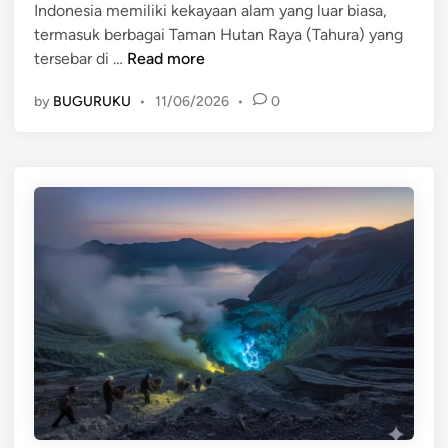
r
Indonesia memiliki kekayaan alam yang luar biasa,
d
n
k
termasuk berbagai Taman Hutan Raya (Tahura) yang
i
d
e
1
tersebar di …
Read more
n
o
l
0
n
by
BUGURUKU
•
11/06/2026
•
0
a
T
e
n
a
s
j
m
i
u
a
a
t
n
L
a
H
e
n
u
n
t
g
a
k
n
a
R
p
a
d
y
e
a
n
T