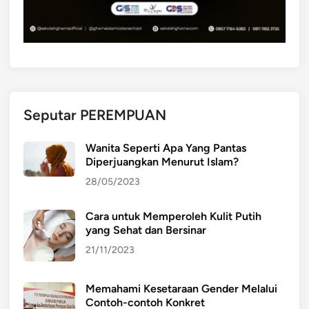
g
u
M
n
e
j
m
u
u
n
k
g
a
i
Seputar PEREMPUAN
u
d
Wanita Seperti Apa Yang Pantas
a
Diperjuangkan Menurut Islam?
n
28/05/2023
K
e
Cara untuk Memperoleh Kulit Putih
r
yang Sehat dan Bersinar
a
g
21/11/2023
a
m
Memahami Kesetaraan Gender Melalui
a
Contoh-contoh Konkret