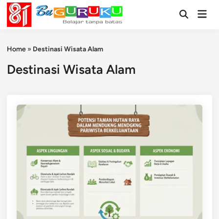
Skip
Mai
to
Open
Men
Search
content
Home
»
Destinasi Wisata Alam
Destinasi Wisata Alam