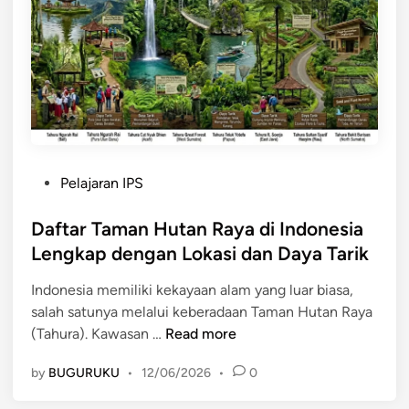
a
n
H
u
t
a
n
R
P
Pelajaran IPS
a
o
y
s
Daftar Taman Hutan Raya di Indonesia
a
t
Lengkap dengan Lokasi dan Daya Tarik
d
e
a
Indonesia memiliki kekayaan alam yang luar biasa,
d
l
salah satunya melalui keberadaan Taman Hutan Raya
i
a
D
(Tahura). Kawasan …
Read more
n
m
a
M
by
BUGURUKU
•
12/06/2026
•
0
f
e
t