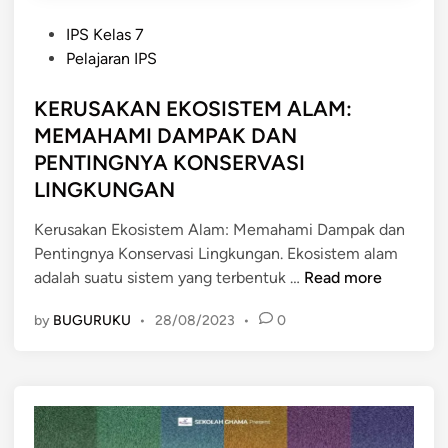
a
t
P
n
F
IPS Kelas 7
o
g
a
Pelajaran IPS
s
u
k
t
KERUSAKAN EKOSISTEM ALAM:
n
t
e
a
o
MEMAHAMI DAMPAK DAN
d
n
r
PENTINGNYA KONSERVASI
i
B
A
LINGKUNGAN
n
e
l
r
a
Kerusakan Ekosistem Alam: Memahami Dampak dan
l
m
Pentingnya Konservasi Lingkungan. Ekosistem alam
e
K
adalah suatu sistem yang terbentuk …
Read more
b
E
by
BUGURUKU
•
28/08/2023
•
0
i
R
h
U
a
S
n
A
:
K
M
A