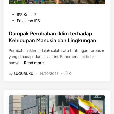
i
i
Z
n
a
P
IPS Kelas 7
g
m
o
Pelajaran IPS
k
a
s
u
n
t
Dampak Perubahan Iklim terhadap
n
P
e
Kehidupan Manusia dan Lingkungan
g
r
d
a
a
Perubahan iklim adalah salah satu tantangan terbesar
i
n
a
yang dihadapi dunia saat ini. Fenomena ini tidak
n
t
k
D
hanya …
Read more
e
s
a
r
by
BUGURUKU
•
14/10/2025
•
0
a
m
h
r
p
a
a
a
d
k
a
P
p
e
K
r