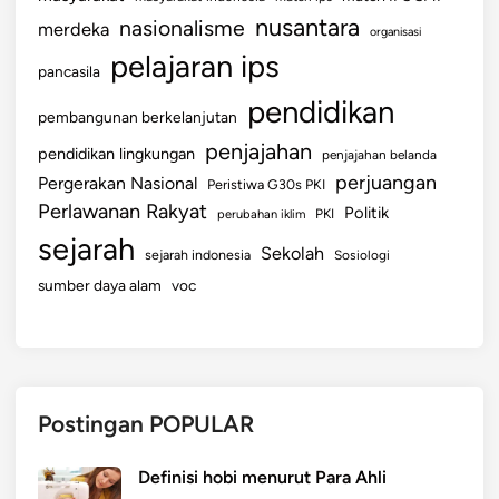
K
nusantara
nasionalisme
merdeka
organisasi
U
pelajaran ips
pancasila
N
G
pendidikan
pembangunan berkelanjutan
A
penjajahan
pendidikan lingkungan
N
penjajahan belanda
perjuangan
Pergerakan Nasional
Peristiwa G30s PKI
Perlawanan Rakyat
Politik
perubahan iklim
PKI
sejarah
Sekolah
sejarah indonesia
Sosiologi
sumber daya alam
voc
Postingan POPULAR
Definisi hobi menurut Para Ahli