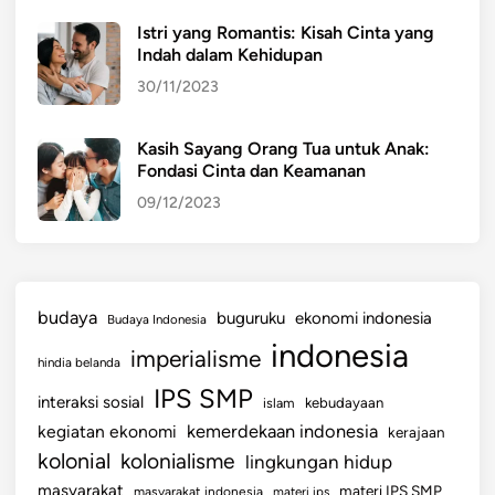
n
N
Istri yang Romantis: Kisah Cinta yang
M
G
Indah dalam Kehidupan
a
N
30/11/2023
s
Y
y
A
a
K
Kasih Sayang Orang Tua untuk Anak:
r
Fondasi Cinta dan Keamanan
O
a
N
09/12/2023
k
S
a
E
t
R
V
budaya
buguruku
ekonomi indonesia
Budaya Indonesia
A
indonesia
imperialisme
S
hindia belanda
I
IPS SMP
interaksi sosial
islam
kebudayaan
L
kemerdekaan indonesia
kegiatan ekonomi
kerajaan
I
kolonial
kolonialisme
lingkungan hidup
N
G
masyarakat
materi IPS SMP
masyarakat indonesia
materi ips