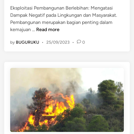
i
a
n
n
k
Eksploitasi Pembangunan Berlebihan: Mengatasi
L
s
Dampak Negatif pada Lingkungan dan Masyarakat.
i
i
Pembangunan merupakan bagian penting dalam
n
E
A
kemajuan …
Read more
g
k
n
k
by
BUGURUKU
•
25/09/2023
•
0
s
t
u
p
a
n
l
r
g
o
r
a
i
u
n
t
a
a
n
s
g
i
A
P
k
e
i
m
b
b
a