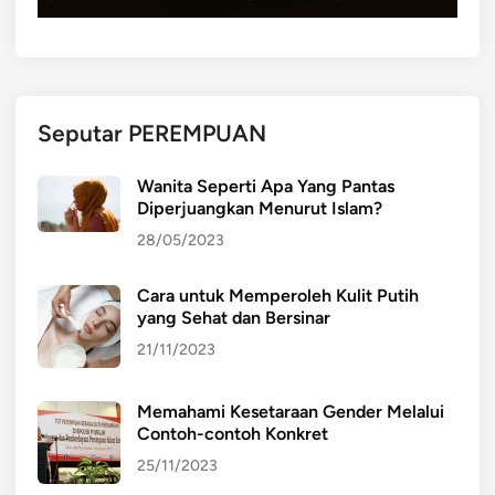
t
A
i
H
f
A
p
M
a
I
Seputar PEREMPUAN
d
D
a
A
Wanita Seperti Apa Yang Pantas
L
M
Diperjuangkan Menurut Islam?
i
P
n
28/05/2023
A
g
K
k
Cara untuk Memperoleh Kulit Putih
D
yang Sehat dan Bersinar
u
A
n
N
21/11/2023
g
P
a
E
Memahami Kesetaraan Gender Melalui
n
N
Contoh-contoh Konkret
d
T
25/11/2023
a
I