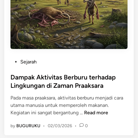
s
a
k
a
n
S
u
m
P
Sejarah
b
o
e
s
Dampak Aktivitas Berburu terhadap
r
t
Lingkungan di Zaman Praaksara
D
e
a
Pada masa praaksara, aktivitas berburu menjadi cara
d
y
utama manusia untuk memperoleh makanan.
i
a
D
Kegiatan ini sangat bergantung …
Read more
n
A
a
l
by
BUGURUKU
•
02/03/2026
•
0
m
a
p