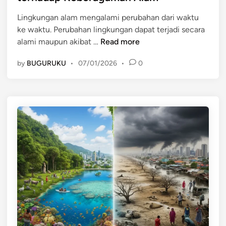
d
e
Lingkungan alam mengalami perubahan dari waktu
i
r
ke waktu. Perubahan lingkungan dapat terjadi secara
n
h
D
alami maupun akibat …
Read more
a
a
d
by
BUGURUKU
•
07/01/2026
•
0
m
a
p
p
a
L
k
i
P
n
e
g
r
k
u
u
b
n
a
g
h
a
a
n
n
d
L