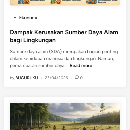
P
Ekonomi
o
s
Dampak Kerusakan Sumber Daya Alam
t
bagi Lingkungan
e
Sumber daya alam (SDA) merupakan bagian penting
d
dalam kehidupan manusia dan lingkungan. Namun,
i
D
pemanfaatan sumber daya …
Read more
n
a
by
BUGURUKU
•
23/04/2026
•
0
m
p
a
k
K
e
r
u