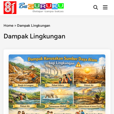
Skip
Mai
to
Open
Men
Search
content
Home
»
Dampak Lingkungan
Dampak Lingkungan