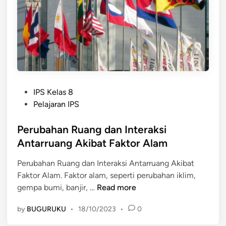
e
u
b
b
e
a
r
h
a
a
g
n
a
I
m
P
k
IPS Kelas 8
a
o
l
Pelajaran IPS
n
s
i
A
t
Perubahan Ruang dan Interaksi
m
l
e
t
Antarruang Akibat Faktor Alam
a
d
e
m
Perubahan Ruang dan Interaksi Antarruang Akibat
i
r
Faktor Alam. Faktor alam, seperti perubahan iklim,
n
h
P
gempa bumi, banjir, …
Read more
a
e
d
by
BUGURUKU
•
18/10/2023
•
0
r
a
u
p