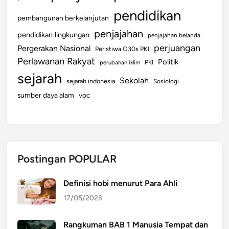
pendidikan
pembangunan berkelanjutan
penjajahan
pendidikan lingkungan
penjajahan belanda
perjuangan
Pergerakan Nasional
Peristiwa G30s PKI
Perlawanan Rakyat
Politik
perubahan iklim
PKI
sejarah
Sekolah
sejarah indonesia
Sosiologi
sumber daya alam
voc
Postingan POPULAR
Definisi hobi menurut Para Ahli
17/05/2023
Rangkuman BAB 1 Manusia Tempat dan