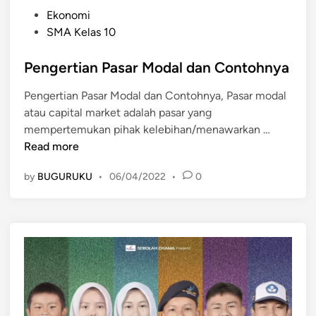
P
Ekonomi
o
SMA Kelas 10
s
t
Pengertian Pasar Modal dan Contohnya
e
Pengertian Pasar Modal dan Contohnya, Pasar modal
d
atau capital market adalah pasar yang
i
P
mempertemukan pihak kelebihan/menawarkan …
n
e
Read more
n
by
BUGURUKU
•
06/04/2022
•
0
g
e
r
t
i
a
n
P
a