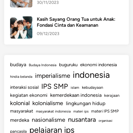
30/11/2023
Kasih Sayang Orang Tua untuk Anak:
Fondasi Cinta dan Keamanan
09/12/2023
budaya
buguruku
ekonomi indonesia
Budaya Indonesia
indonesia
imperialisme
hindia belanda
IPS SMP
interaksi sosial
islam
kebudayaan
kemerdekaan indonesia
kegiatan ekonomi
kerajaan
kolonial
kolonialisme
lingkungan hidup
masyarakat
materi IPS SMP
masyarakat indonesia
materi ips
nusantara
nasionalisme
merdeka
organisasi
pelajaran ips
pancasila