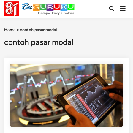
Skip
Mai
to
Open
Men
Search
content
Home
»
contoh pasar modal
contoh pasar modal